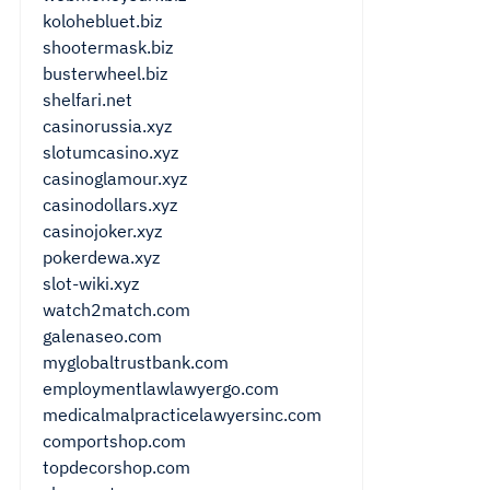
kolohebluet.biz
shootermask.biz
busterwheel.biz
shelfari.net
casinorussia.xyz
slotumcasino.xyz
casinoglamour.xyz
casinodollars.xyz
casinojoker.xyz
pokerdewa.xyz
slot-wiki.xyz
watch2match.com
galenaseo.com
myglobaltrustbank.com
employmentlawlawyergo.com
medicalmalpracticelawyersinc.com
comportshop.com
topdecorshop.com