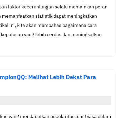
pun faktor keberuntungan selalu memainkan peran
 memanfaatkan statistik dapat meningkatkan
ikel ini, kita akan membahas bagaimana cara
keputusan yang lebih cerdas dan meningkatkan
mpionQQ: Melihat Lebih Dekat Para
ine yang mendapatkan popularitas luar biasa dalam