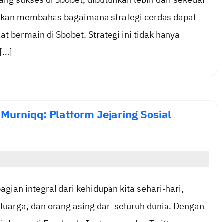
a akan membahas bagaimana strategi cerdas dapat
bermain di Sbobet. Strategi ini tidak hanya
 […]
 Murniqq: Platform Jejaring Sosial
agian integral dari kehidupan kita sehari-hari,
uarga, dan orang asing dari seluruh dunia. Dengan