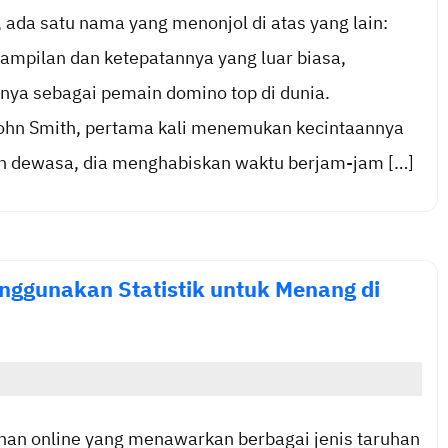
 ada satu nama yang menonjol di atas yang lain:
ampilan dan ketepatannya yang luar biasa,
ya sebagai pemain domino top di dunia.
ohn Smith, pertama kali menemukan kecintaannya
uh dewasa, dia menghabiskan waktu berjam-jam […]
ggunakan Statistik untuk Menang di
uhan online yang menawarkan berbagai jenis taruhan