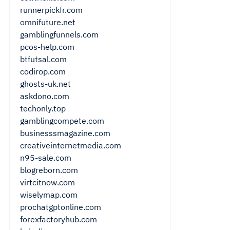
runnerpickfr.com
omnifuture.net
gamblingfunnels.com
pcos-help.com
btfutsal.com
codirop.com
ghosts-uk.net
askdono.com
techonly.top
gamblingcompete.com
businesssmagazine.com
creativeinternetmedia.com
n95-sale.com
blogreborn.com
virtcitnow.com
wiselymap.com
prochatgptonline.com
forexfactoryhub.com