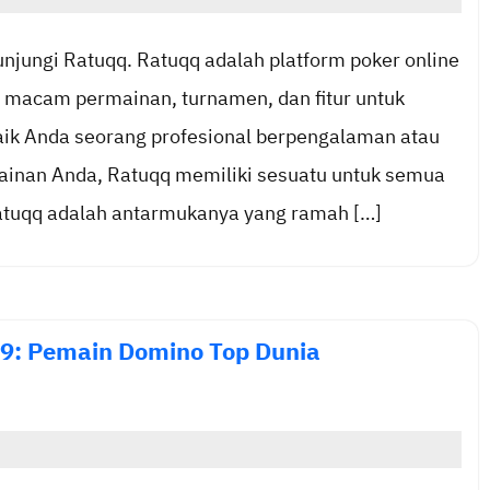
unjungi Ratuqq. Ratuqq adalah platform poker online
macam permainan, turnamen, dan fitur untuk
Baik Anda seorang profesional berpengalaman atau
ainan Anda, Ratuqq memiliki sesuatu untuk semua
 Ratuqq adalah antarmukanya yang ramah […]
9: Pemain Domino Top Dunia