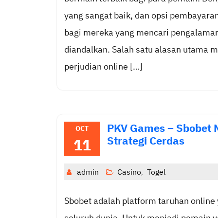
yang sangat baik, dan opsi pembayara
bagi mereka yang mencari pengalaman 
diandalkan. Salah satu alasan utama 
perjudian online […]
PKV Games – Sbobet 
OCT
Strategi Cerdas
11
admin
Casino
Togel
,
Sbobet adalah platform taruhan online 
seluruh dunia. Untuk menjadi pemain ya