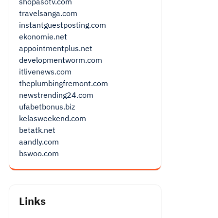
shopasotv.com
travelsanga.com
instantguestposting.com
ekonomie.net
appointmentplus.net
developmentworm.com
itlivenews.com
theplumbingfremont.com
newstrending24.com
ufabetbonus.biz
kelasweekend.com
betatk.net
aandly.com
bswoo.com
Links