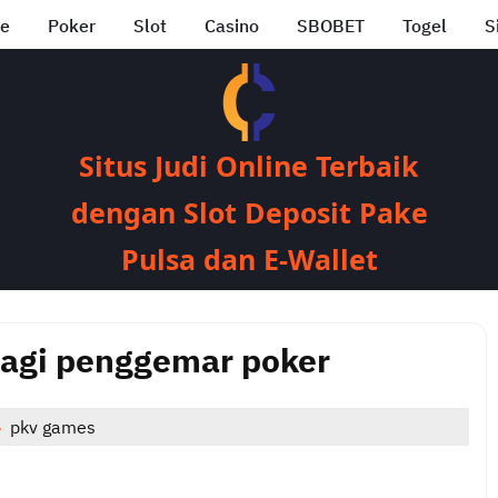
e
Poker
Slot
Casino
SBOBET
Togel
S
Situs Judi Online Terbaik
dengan Slot Deposit Pake
Pulsa dan E-Wallet
bagi penggemar poker
pkv games