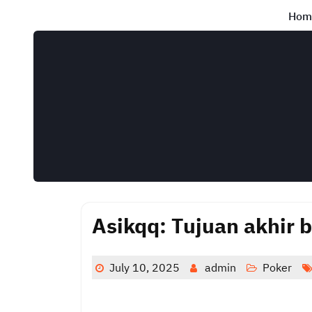
Skip
Hom
to
content
Asikqq: Tujuan akhir 
July 10, 2025
admin
Poker