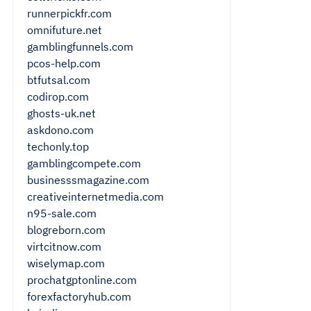
runnerpickfr.com
omnifuture.net
gamblingfunnels.com
pcos-help.com
btfutsal.com
codirop.com
ghosts-uk.net
askdono.com
techonly.top
gamblingcompete.com
businesssmagazine.com
creativeinternetmedia.com
n95-sale.com
blogreborn.com
virtcitnow.com
wiselymap.com
prochatgptonline.com
forexfactoryhub.com