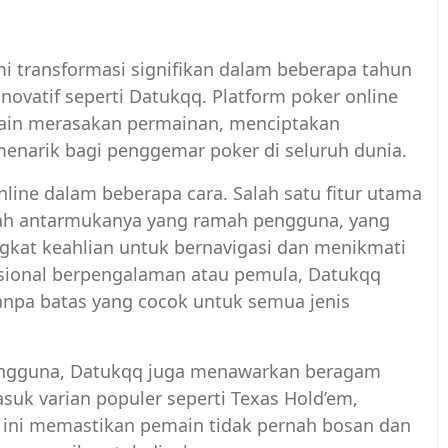
mi transformasi signifikan dalam beberapa tahun
inovatif seperti Datukqq. Platform poker online
main merasakan permainan, menciptakan
menarik bagi penggemar poker di seluruh dunia.
nline dalam beberapa cara. Salah satu fitur utama
ah antarmukanya yang ramah pengguna, yang
kat keahlian untuk bernavigasi dan menikmati
sional berpengalaman atau pemula, Datukqq
pa batas yang cocok untuk semua jenis
engguna, Datukqq juga menawarkan beragam
suk varian populer seperti Texas Hold’em,
i ini memastikan pemain tidak pernah bosan dan