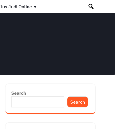
itus Judi Online
Search
Search