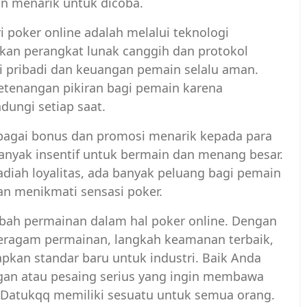
an menarik untuk dicoba.
i poker online adalah melalui teknologi
kan perangkat lunak canggih dan protokol
i pribadi dan keuangan pemain selalu aman.
tenangan pikiran bagi pemain karena
dungi setiap saat.
bagai bonus dan promosi menarik kepada para
nyak insentif untuk bermain dan menang besar.
diah loyalitas, ada banyak peluang bagi pemain
n menikmati sensasi poker.
bah permainan dalam hal poker online. Dengan
ragam permainan, langkah keamanan terbaik,
apkan standar baru untuk industri. Baik Anda
gan atau pesaing serius yang ingin membawa
, Datukqq memiliki sesuatu untuk semua orang.