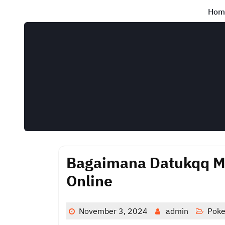
Skip
Hom
to
content
Bagaimana Datukqq Me
Online
November 3, 2024
admin
Poke