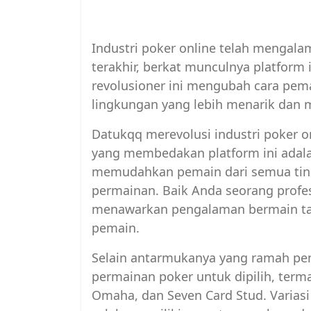
Industri poker online telah mengala
terakhir, berkat munculnya platform 
revolusioner ini mengubah cara pe
lingkungan yang lebih menarik dan 
Datukqq merevolusi industri poker o
yang membedakan platform ini adal
memudahkan pemain dari semua ting
permainan. Baik Anda seorang profe
menawarkan pengalaman bermain tan
pemain.
Selain antarmukanya yang ramah p
permainan poker untuk dipilih, terma
Omaha, dan Seven Card Stud. Varias