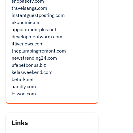
shopasotv.com
travelsanga.com
instantguestposting.com
ekonomie.net
appointmentplus.net
developmentworm.com
itlivenews.com
theplumbingfremont.com
newstrending24.com
ufabetbonus.biz
kelasweekend.com
betatk.net
aandly.com
bswoo.com
Links