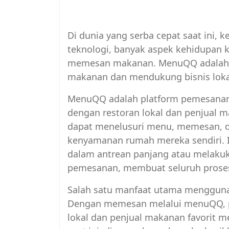
Di dunia yang serba cepat saat ini
teknologi, banyak aspek kehidupan k
memesan makanan. MenuQQ adalah 
makanan dan mendukung bisnis loka
MenuQQ adalah platform pemesanan
dengan restoran lokal dan penjual 
dapat menelusuri menu, memesan, 
kenyamanan rumah mereka sendiri.
dalam antrean panjang atau melaku
pemesanan, membuat seluruh proses 
Salah satu manfaat utama menggun
Dengan memesan melalui menuQQ, p
lokal dan penjual makanan favorit m