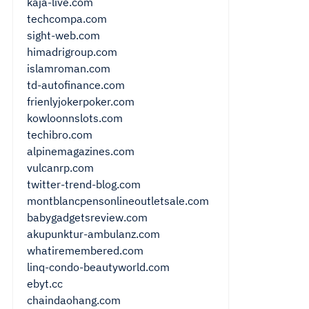
kaja-live.com
techcompa.com
sight-web.com
himadrigroup.com
islamroman.com
td-autofinance.com
frienlyjokerpoker.com
kowloonnslots.com
techibro.com
alpinemagazines.com
vulcanrp.com
twitter-trend-blog.com
montblancpensonlineoutletsale.com
babygadgetsreview.com
akupunktur-ambulanz.com
whatiremembered.com
linq-condo-beautyworld.com
ebyt.cc
chaindaohang.com