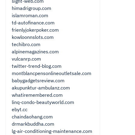
sight-web.com
himadrigroup.com
islamroman.com
td-autofinance.com
frienlyjokerpoker.com
kowloonnslots.com
techibro.com
alpinemagazines.com
vulcanrp.com
twitter-trend-blog.com
montblancpensonlineoutletsale.com
babygadgetsreview.com
akupunktur-ambulanz.com
whatiremembered.com
linq-condo-beautyworld.com
ebyt.cc
chaindaohang.com
drmarkbuddha.com
lg-air-conditioning-maintenance.com