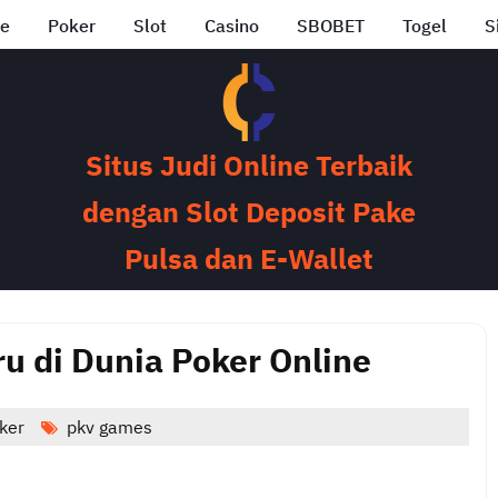
e
Poker
Slot
Casino
SBOBET
Togel
S
Situs Judi Online Terbaik
dengan Slot Deposit Pake
Pulsa dan E-Wallet
u di Dunia Poker Online
ker
pkv games