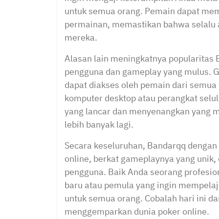
untuk semua orang. Pemain dapat memil
permainan, memastikan bahwa selalu 
mereka.
Alasan lain meningkatnya popularita
pengguna dan gameplay yang mulus. G
dapat diakses oleh pemain dari semua
komputer desktop atau perangkat sel
yang lancar dan menyenangkan yang 
lebih banyak lagi.
Secara keseluruhan, Bandarqq dengan 
online, berkat gameplaynya yang unik,
pengguna. Baik Anda seorang profesio
baru atau pemula yang ingin mempelaj
untuk semua orang. Cobalah hari ini da
menggemparkan dunia poker online.