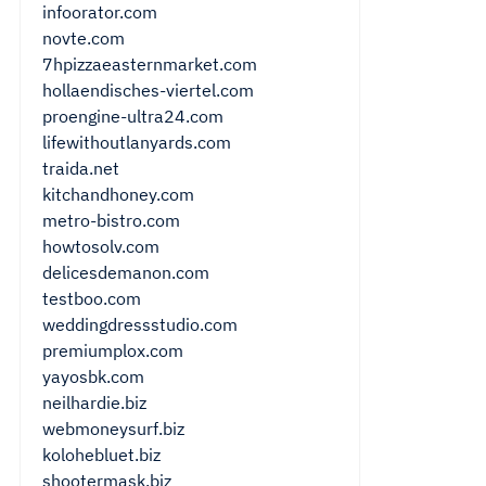
infoorator.com
novte.com
7hpizzaeasternmarket.com
hollaendisches-viertel.com
proengine-ultra24.com
lifewithoutlanyards.com
traida.net
kitchandhoney.com
metro-bistro.com
howtosolv.com
delicesdemanon.com
testboo.com
weddingdressstudio.com
premiumplox.com
yayosbk.com
neilhardie.biz
webmoneysurf.biz
kolohebluet.biz
shootermask.biz