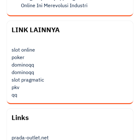
Online Ini Merevolusi Industri
LINK LAINNYA
slot online
poker
dominoqq
dominoqq
slot pragmatic
pkv
qq
Links
prada-outlet.net