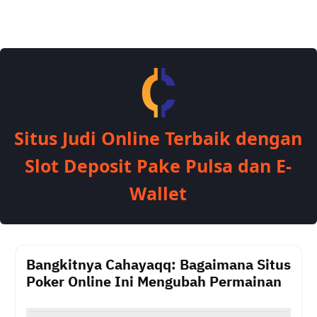
Skip
to
content
Situs Judi Online Terbaik dengan
Slot Deposit Pake Pulsa dan E-
Wallet
Bangkitnya Cahayaqq: Bagaimana Situs
Poker Online Ini Mengubah Permainan