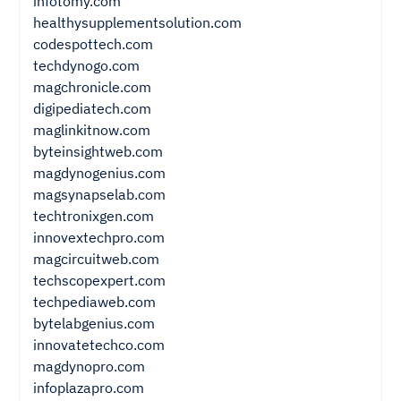
infotomy.com
healthysupplementsolution.com
codespottech.com
techdynogo.com
magchronicle.com
digipediatech.com
maglinkitnow.com
byteinsightweb.com
magdynogenius.com
magsynapselab.com
techtronixgen.com
innovextechpro.com
magcircuitweb.com
techscopexpert.com
techpediaweb.com
bytelabgenius.com
innovatetechco.com
magdynopro.com
infoplazapro.com