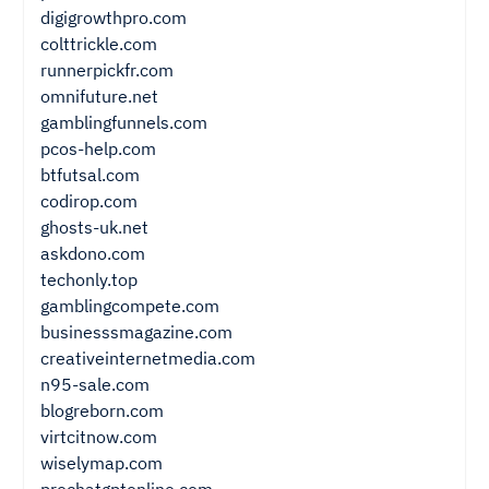
digigrowthpro.com
colttrickle.com
runnerpickfr.com
omnifuture.net
gamblingfunnels.com
pcos-help.com
btfutsal.com
codirop.com
ghosts-uk.net
askdono.com
techonly.top
gamblingcompete.com
businesssmagazine.com
creativeinternetmedia.com
n95-sale.com
blogreborn.com
virtcitnow.com
wiselymap.com