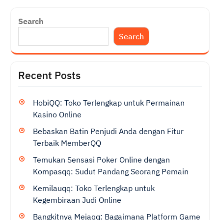
Search
Search
Recent Posts
HobiQQ: Toko Terlengkap untuk Permainan
Kasino Online
Bebaskan Batin Penjudi Anda dengan Fitur
Terbaik MemberQQ
Temukan Sensasi Poker Online dengan
Kompasqq: Sudut Pandang Seorang Pemain
Kemilauqq: Toko Terlengkap untuk
Kegembiraan Judi Online
Bangkitnya Mejaqq: Bagaimana Platform Game