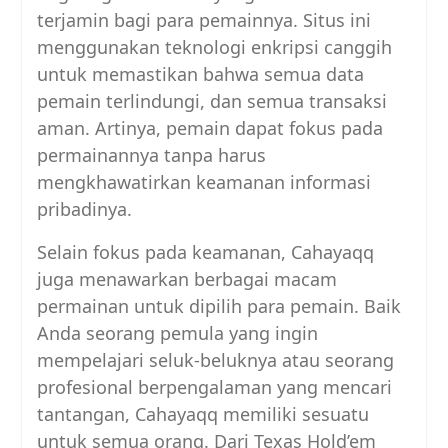
terjamin bagi para pemainnya. Situs ini
menggunakan teknologi enkripsi canggih
untuk memastikan bahwa semua data
pemain terlindungi, dan semua transaksi
aman. Artinya, pemain dapat fokus pada
permainannya tanpa harus
mengkhawatirkan keamanan informasi
pribadinya.
Selain fokus pada keamanan, Cahayaqq
juga menawarkan berbagai macam
permainan untuk dipilih para pemain. Baik
Anda seorang pemula yang ingin
mempelajari seluk-beluknya atau seorang
profesional berpengalaman yang mencari
tantangan, Cahayaqq memiliki sesuatu
untuk semua orang. Dari Texas Hold’em