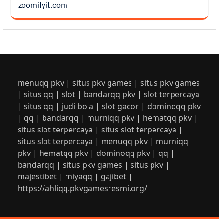
zoomifyit.com
menuqq pkv
|
situs pkv games
|
situs pkv games
|
situs qq
|
slot
|
bandarqq pkv
|
slot terpercaya
|
situs qq
|
judi bola
|
slot gacor
|
dominoqq pkv
|
qq
|
bandarqq
|
murniqq pkv
|
hematqq pkv
|
situs slot terpercaya
|
situs slot terpercaya
|
situs slot terpercaya
|
menuqq pkv
|
murniqq
pkv
|
hematqq pkv
|
dominoqq pkv
|
qq
|
bandarqq
|
situs pkv games
|
situs pkv
|
majestibet
|
miyaqq
|
gajibet
|
https://ahliqq.pkvgamesresmi.org/