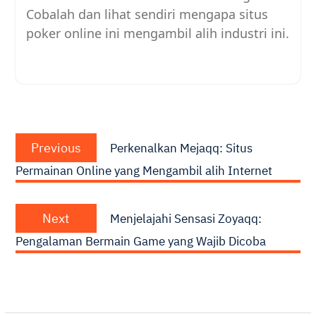
Cobalah dan lihat sendiri mengapa situs
poker online ini mengambil alih industri ini.
Post
Previous
navigation
Previous
Perkenalkan Mejaqq: Situs
post:
Permainan Online yang Mengambil alih Internet
Next
Next
Menjelajahi Sensasi Zoyaqq:
post:
Pengalaman Bermain Game yang Wajib Dicoba