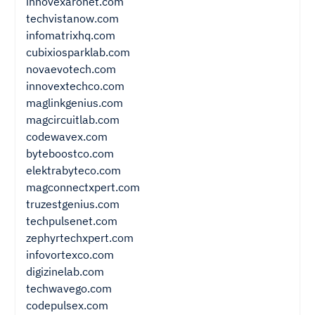
innovexaronet.com
techvistanow.com
infomatrixhq.com
cubixiosparklab.com
novaevotech.com
innovextechco.com
maglinkgenius.com
magcircuitlab.com
codewavex.com
byteboostco.com
elektrabyteco.com
magconnectxpert.com
truzestgenius.com
techpulsenet.com
zephyrtechxpert.com
infovortexco.com
digizinelab.com
techwavego.com
codepulsex.com