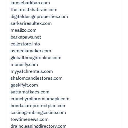
iamseharkhan.com
thelatestkhabrain.com
digitaldesignproperties.com
sarkariresultex.com
mealizo.com
barknpaws.net
cellostore.info
asmediamaker.com
globalthoughtonline.com
moneiify.com
myyatchrentals.com
shalomcandlestores.com
geekifyit.com
sattamatkaes.com
crunchyrollpremiumapk.com
hondacareprotectplan.com
casinogamblingcasino.com
towtimenews.com
draincleaningdirectory.com