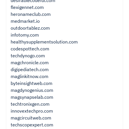
desirablecodeful.com
flexigennet.com
heronameclub.com
medmarket.io
outdoortablez.com
infotomy.com
healthysupplementsolution.com
codespottech.com
techdynogo.com
magchronicle.com
digipediatech.com
maglinkitnow.com
byteinsightweb.com
magdynogenius.com
magsynapselab.com
techtronixgen.com
innovextechpro.com
magcircuitweb.com
techscopexpert.com