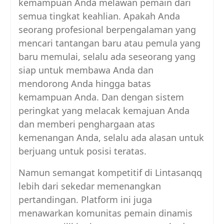
kemampuan Anda melawan pemain dari
semua tingkat keahlian. Apakah Anda
seorang profesional berpengalaman yang
mencari tantangan baru atau pemula yang
baru memulai, selalu ada seseorang yang
siap untuk membawa Anda dan
mendorong Anda hingga batas
kemampuan Anda. Dan dengan sistem
peringkat yang melacak kemajuan Anda
dan memberi penghargaan atas
kemenangan Anda, selalu ada alasan untuk
berjuang untuk posisi teratas.
Namun semangat kompetitif di Lintasanqq
lebih dari sekedar memenangkan
pertandingan. Platform ini juga
menawarkan komunitas pemain dinamis