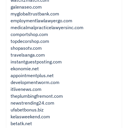
watch2match.com
galenaseo.com
myglobaltrustbank.com
employmentlawlawyergo.com
medicalmalpracticelawyersinc.com
comportshop.com
topdecorshop.com
shopasotv.com
travelsanga.com
instantguestposting.com
ekonomie.net
appointmentplus.net
developmentworm.com
itlivenews.com
theplumbingfremont.com
newstrending24.com
ufabetbonus.biz
kelasweekend.com
betatk.net