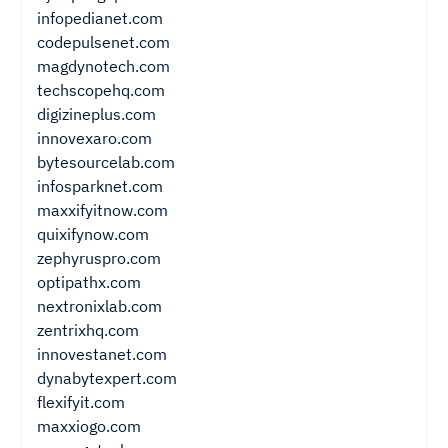
infopedianet.com
codepulsenet.com
magdynotech.com
techscopehq.com
digizineplus.com
innovexaro.com
bytesourcelab.com
infosparknet.com
maxxifyitnow.com
quixifynow.com
zephyruspro.com
optipathx.com
nextronixlab.com
zentrixhq.com
innovestanet.com
dynabytexpert.com
flexifyit.com
maxxiogo.com