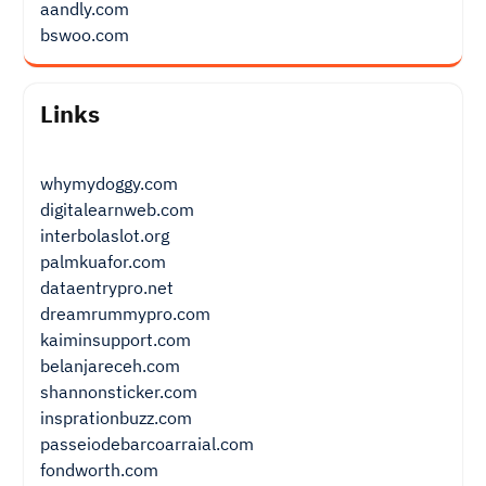
aandly.com
bswoo.com
Links
whymydoggy.com
digitalearnweb.com
interbolaslot.org
palmkuafor.com
dataentrypro.net
dreamrummypro.com
kaiminsupport.com
belanjareceh.com
shannonsticker.com
insprationbuzz.com
passeiodebarcoarraial.com
fondworth.com