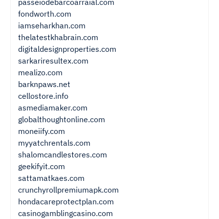
passeiodebarcoarraial.com
fondworth.com
iamseharkhan.com
thelatestkhabrain.com
digitaldesignproperties.com
sarkariresultex.com
mealizo.com
barknpaws.net
cellostore.info
asmediamaker.com
globalthoughtonline.com
moneiify.com
myyatchrentals.com
shalomcandlestores.com
geekifyit.com
sattamatkaes.com
crunchyrollpremiumapk.com
hondacareprotectplan.com
casinogamblingcasino.com