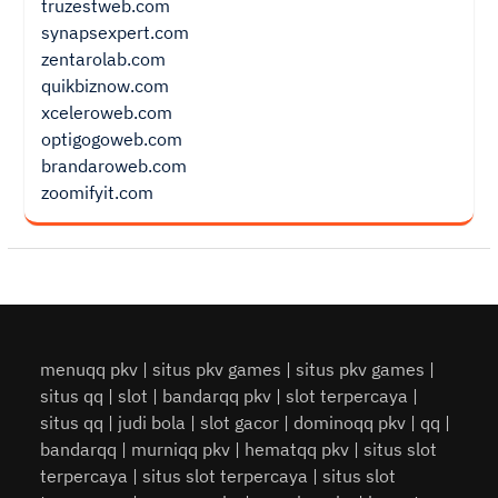
truzestweb.com
synapsexpert.com
zentarolab.com
quikbiznow.com
xceleroweb.com
optigogoweb.com
brandaroweb.com
zoomifyit.com
menuqq pkv
|
situs pkv games
|
situs pkv games
|
situs qq
|
slot
|
bandarqq pkv
|
slot terpercaya
|
situs qq
|
judi bola
|
slot gacor
|
dominoqq pkv
|
qq
|
bandarqq
|
murniqq pkv
|
hematqq pkv
|
situs slot
terpercaya
|
situs slot terpercaya
|
situs slot