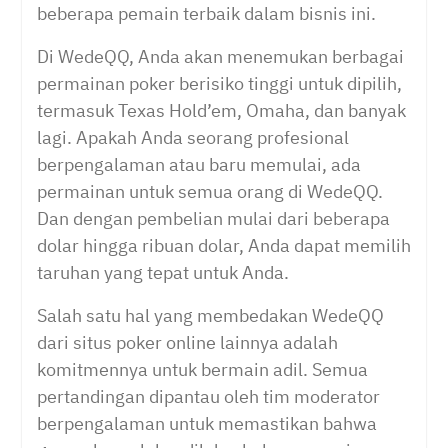
beberapa pemain terbaik dalam bisnis ini.
Di WedeQQ, Anda akan menemukan berbagai
permainan poker berisiko tinggi untuk dipilih,
termasuk Texas Hold’em, Omaha, dan banyak
lagi. Apakah Anda seorang profesional
berpengalaman atau baru memulai, ada
permainan untuk semua orang di WedeQQ.
Dan dengan pembelian mulai dari beberapa
dolar hingga ribuan dolar, Anda dapat memilih
taruhan yang tepat untuk Anda.
Salah satu hal yang membedakan WedeQQ
dari situs poker online lainnya adalah
komitmennya untuk bermain adil. Semua
pertandingan dipantau oleh tim moderator
berpengalaman untuk memastikan bahwa