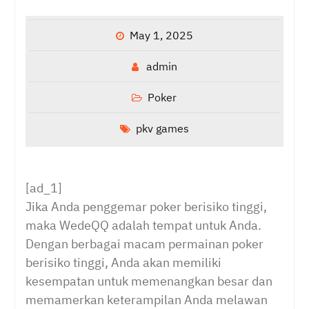
May 1, 2025
admin
Poker
pkv games
[ad_1]
Jika Anda penggemar poker berisiko tinggi,
maka WedeQQ adalah tempat untuk Anda.
Dengan berbagai macam permainan poker
berisiko tinggi, Anda akan memiliki
kesempatan untuk memenangkan besar dan
memamerkan keterampilan Anda melawan