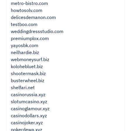
metro-bistro.com
howtosolv.com
delicesdemanon.com
testboo.com
weddingdressstudio.com
premiumplox.com
yayosbk.com
neilhardie.biz
webmoneysurf.biz
kolohebluet.biz
shootermask.biz
busterwheel.biz
shelfari.net
casinorussia.xyz
slotumcasino.xyz
casinoglamour.xyz
casinodollars.xyz
casinojoker.xyz
pokerdewa.xyz