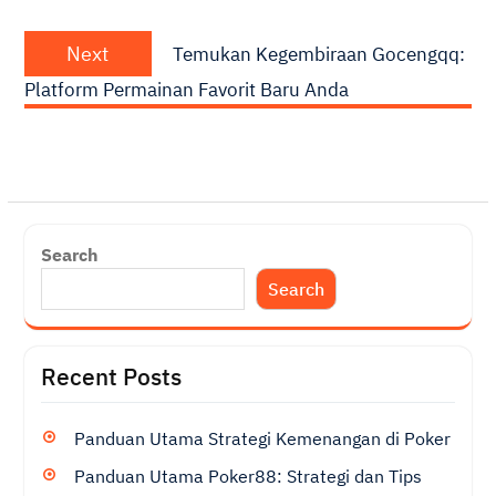
Next
Next
Temukan Kegembiraan Gocengqq:
post:
Platform Permainan Favorit Baru Anda
Search
Search
Recent Posts
Panduan Utama Strategi Kemenangan di Poker
Panduan Utama Poker88: Strategi dan Tips