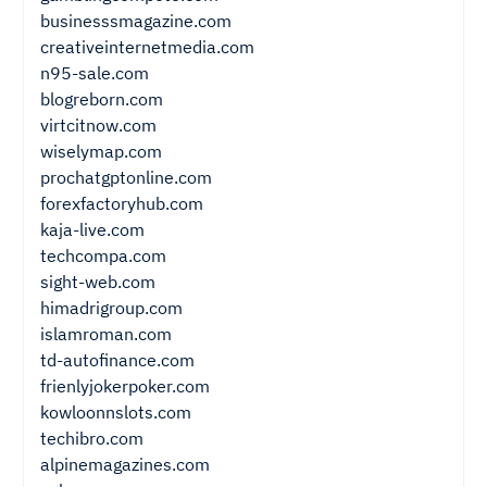
businesssmagazine.com
creativeinternetmedia.com
n95-sale.com
blogreborn.com
virtcitnow.com
wiselymap.com
prochatgptonline.com
forexfactoryhub.com
kaja-live.com
techcompa.com
sight-web.com
himadrigroup.com
islamroman.com
td-autofinance.com
frienlyjokerpoker.com
kowloonnslots.com
techibro.com
alpinemagazines.com