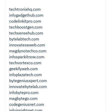
techtronixhq.com
infogadgethub.com
codelinkitpro.com
techboostgen.com
techsensehub.com
bytelabtech.com
innovatexaweb.com
magdynotechco.com
infosparkitnow.com
techvortexco.com
geekifyweb.com
infoplazatech.com
bytegeniusxpert.com
innovatebytelab.com
infobytepro.com
magbytego.com
codegeniusnet.com
infoinsightnet.com