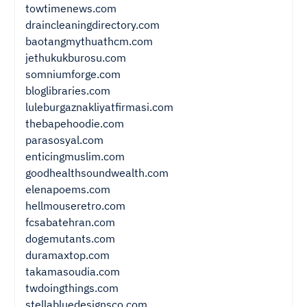
towtimenews.com
draincleaningdirectory.com
baotangmythuathcm.com
jethukukburosu.com
somniumforge.com
bloglibraries.com
luleburgaznakliyatfirmasi.com
thebapehoodie.com
parasosyal.com
enticingmuslim.com
goodhealthsoundwealth.com
elenapoems.com
hellmouseretro.com
fcsabatehran.com
dogemutants.com
duramaxtop.com
takamasoudia.com
twdoingthings.com
stellabluedesignsco.com