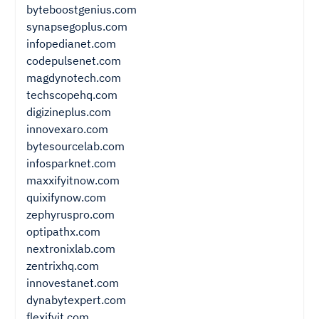
byteboostgenius.com
synapsegoplus.com
infopedianet.com
codepulsenet.com
magdynotech.com
techscopehq.com
digizineplus.com
innovexaro.com
bytesourcelab.com
infosparknet.com
maxxifyitnow.com
quixifynow.com
zephyruspro.com
optipathx.com
nextronixlab.com
zentrixhq.com
innovestanet.com
dynabytexpert.com
flexifyit.com