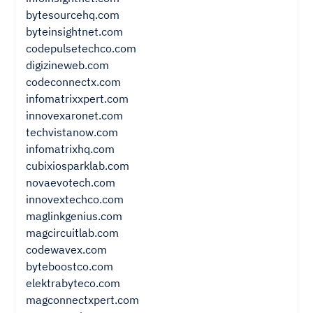
bytesourcehq.com
byteinsightnet.com
codepulsetechco.com
digizineweb.com
codeconnectx.com
infomatrixxpert.com
innovexaronet.com
techvistanow.com
infomatrixhq.com
cubixiosparklab.com
novaevotech.com
innovextechco.com
maglinkgenius.com
magcircuitlab.com
codewavex.com
byteboostco.com
elektrabyteco.com
magconnectxpert.com