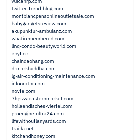
vulcanrp.com
twitter-trend-blog.com
montblancpensonlineoutletsale.com
babygadgetsreview.com
akupunktur-ambulanz.com
whatiremembered.com
linq-condo-beautyworld.com
ebyt.cc
chaindaohang.com
drmarkbuddha.com
lg-air-conditioning-maintenance.com
infoorator.com
novte.com
7hpizzaeasternmarket.com
hollaendisches-viertel.com
proengine-ultra24.com
lifewithoutlanyards.com
traida.net
kitchandhoney.com