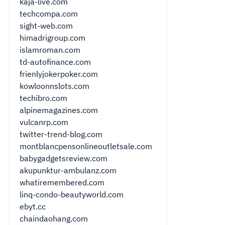
kaja-live.com
techcompa.com
sight-web.com
himadrigroup.com
islamroman.com
td-autofinance.com
frienlyjokerpoker.com
kowloonnslots.com
techibro.com
alpinemagazines.com
vulcanrp.com
twitter-trend-blog.com
montblancpensonlineoutletsale.com
babygadgetsreview.com
akupunktur-ambulanz.com
whatiremembered.com
linq-condo-beautyworld.com
ebyt.cc
chaindaohang.com