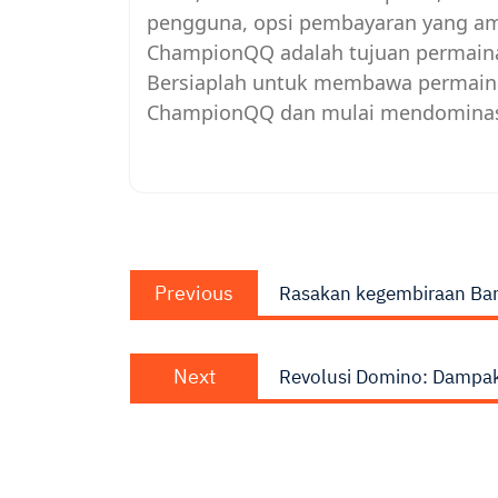
pengguna, opsi pembayaran yang am
ChampionQQ adalah tujuan permainan
Bersiaplah untuk membawa permaina
ChampionQQ dan mulai mendominasi 
Post
Previous
navigation
Previous
Rasakan kegembiraan Band
post:
Next
Next
Revolusi Domino: Dampa
post: