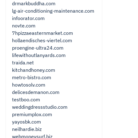
drmarkbuddha.com
lg-air-conditioning-maintenance.com
infoorator.com
novte.com
7hpizzaeasternmarket.com
hollaendisches-viertel.com
proengine-ultra24.com
lifewithoutlanyards.com
traida.net
kitchandhoney.com
metro-bistro.com
howtosolv.com
delicesdemanon.com
testboo.com
weddingdressstudio.com
premiumplox.com
yayosbk.com
neilhardie.biz
webmoneysurf.biz