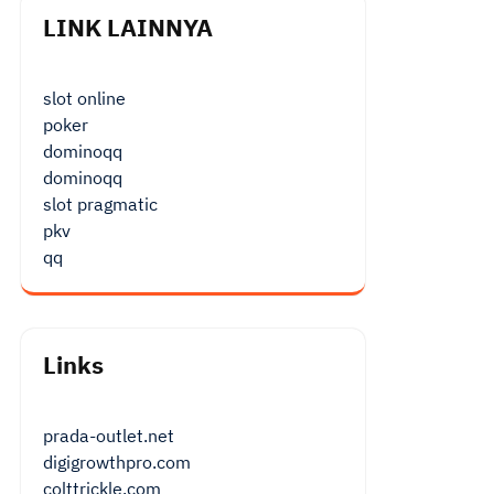
LINK LAINNYA
slot online
poker
dominoqq
dominoqq
slot pragmatic
pkv
qq
Links
prada-outlet.net
digigrowthpro.com
colttrickle.com