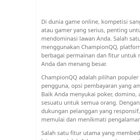
Di dunia game online, kompetisi sa
atau gamer yang serius, penting unt
mendominasi lawan Anda. Salah sat
menggunakan ChampionQQ, platfor
berbagai permainan dan fitur untu
Anda dan menang besar.
ChampionQQ adalah pilihan populer
pengguna, opsi pembayaran yang ama
Baik Anda menyukai poker, domino, 
sesuatu untuk semua orang. Dengan
dukungan pelanggan yang respons
memulai dan menikmati pengalaman
Salah satu fitur utama yang membe