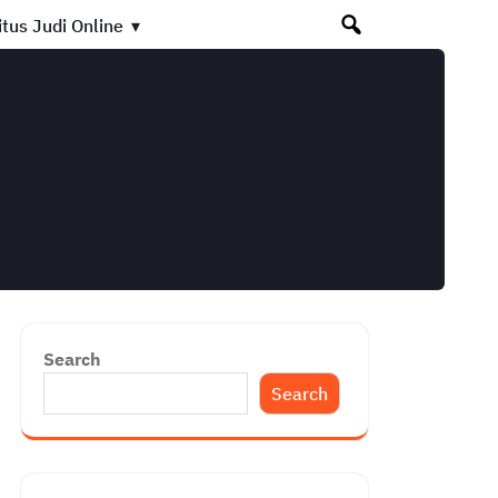
itus Judi Online
Search
Search