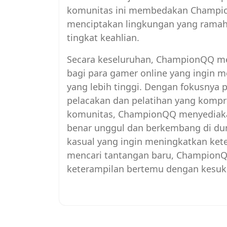
komunitas ini membedakan Champion
menciptakan lingkungan yang rama
tingkat keahlian.
Secara keseluruhan, ChampionQQ m
bagi para gamer online yang ingin m
yang lebih tinggi. Dengan fokusnya 
pelacakan dan pelatihan yang komp
komunitas, ChampionQQ menyediakan
benar unggul dan berkembang di du
kasual yang ingin meningkatkan ket
mencari tantangan baru, Champion
keterampilan bertemu dengan kesuk