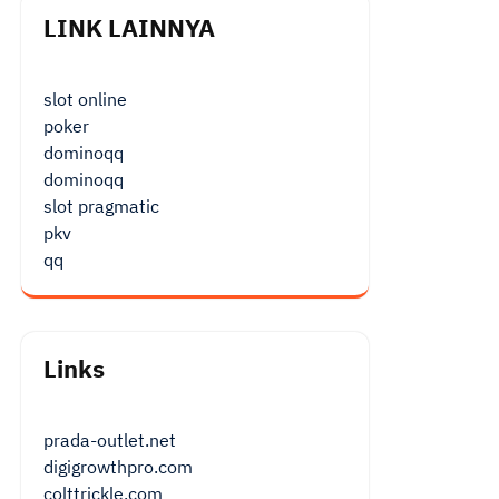
LINK LAINNYA
slot online
poker
dominoqq
dominoqq
slot pragmatic
pkv
qq
Links
prada-outlet.net
digigrowthpro.com
colttrickle.com