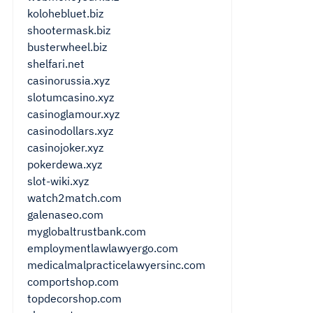
kolohebluet.biz
shootermask.biz
busterwheel.biz
shelfari.net
casinorussia.xyz
slotumcasino.xyz
casinoglamour.xyz
casinodollars.xyz
casinojoker.xyz
pokerdewa.xyz
slot-wiki.xyz
watch2match.com
galenaseo.com
myglobaltrustbank.com
employmentlawlawyergo.com
medicalmalpracticelawyersinc.com
comportshop.com
topdecorshop.com