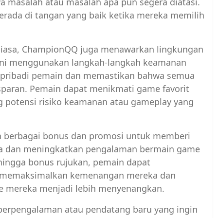
a masalah atau masalah apa pun segera diatasi.
rada di tangan yang baik ketika mereka memilih
 biasa, ChampionQQ juga menawarkan lingkungan
 ini menggunakan langkah-langkah keamanan
i pribadi pemain dan memastikan bahwa semua
nsparan. Pemain dapat menikmati game favorit
g potensi risiko keamanan atau gameplay yang
 berbagai bonus dan promosi untuk memberi
a dan meningkatkan pengalaman bermain game
hingga bonus rujukan, pemain dapat
k memaksimalkan kemenangan mereka dan
 mereka menjadi lebih menyenangkan.
berpengalaman atau pendatang baru yang ingin