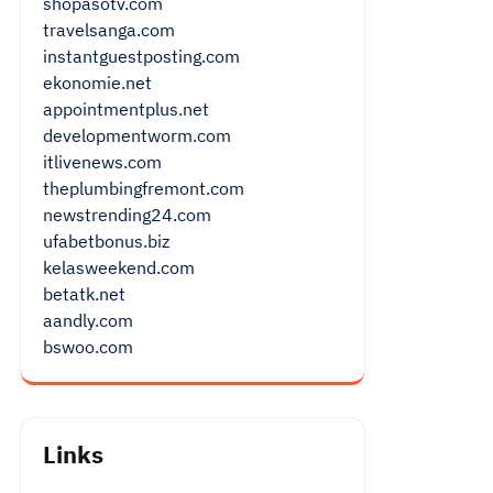
shopasotv.com
travelsanga.com
instantguestposting.com
ekonomie.net
appointmentplus.net
developmentworm.com
itlivenews.com
theplumbingfremont.com
newstrending24.com
ufabetbonus.biz
kelasweekend.com
betatk.net
aandly.com
bswoo.com
Links