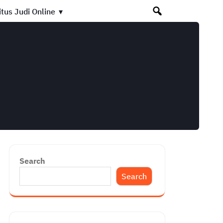
itus Judi Online
Search
Search