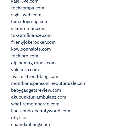
kaja-live.com
techcompa.com
sight-web.com
himadrigroup.com
islamroman.com
td-autofinance.com
frienlyjokerpoker.com
kowloonnslots.com
techibro.com
alpinemagazines.com
vulcanrp.com
twitter-trend-blog.com
montblancpensonlineoutletsale.com
babygadgetsreview.com
akupunktur-ambulanz.com
whatiremembered.com
linq-condo-beautyworld.com
ebyt.cc
chaindaohang.com