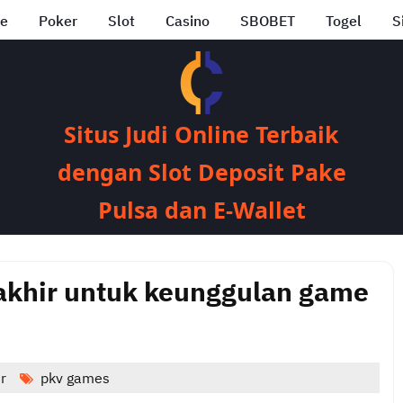
e
Poker
Slot
Casino
SBOBET
Togel
S
Situs Judi Online Terbaik
dengan Slot Deposit Pake
Pulsa dan E-Wallet
khir untuk keunggulan game
r
pkv games