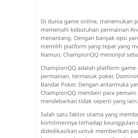
Di dunia game online, menemukan p
memenuhi kebutuhan permainan Anda
menantang. Dengan banyak opsi yang
memilih platform yang tepat yang 
Namun, ChampionQQ menonjol sebaga
ChampionQQ adalah platform game 
permainan, termasuk poker, Domino
Bandar Poker. Dengan antarmuka ya
ChampionQQ memberi para pemain 
mendebarkan tidak seperti yang lain
Salah satu faktor utama yang memb
komitmennya terhadap keunggulan da
didedikasikan untuk memberikan pa