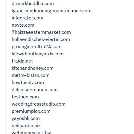
drmarkbuddha.com
lg-air-conditioning-maintenance.com
infoorator.com
novte.com
7hpizzaeasternmarket.com
hollaendisches-viertel.com
proengine-ultra24.com
lifewithoutlanyards.com
traida.net
kitchandhoney.com
metro-bistro.com
howtosolv.com
delicesdemanon.com
testboo.com
weddingdressstudio.com
premiumplox.com
yayosbk.com
neilhardie.biz
webmoneysurf.biz