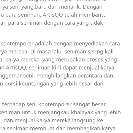
rya seni yang baru dan menarik. Dengan
a para seniman, ArtisQQ telah membantu
n para seniman dengan cara yang tidak
i kontemporer adalah dengan menyediakan cara
ya mereka. Di masa lalu, seniman sering kali
al karya mereka, yang merupakan proses yang
 ArtisQQ, seniman kini dapat menjual karya
nggemar seni, menghilangkan perantara dan
orsi keuntungan yang lebih besar dari
 terhadap seni kontemporer sangat besar.
seniman untuk menjangkau khalayak yang lebih
n, dan menjual karya mereka langsung ke
 cara seniman membuat dan membagikan karya