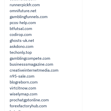
runnerpickfr.com
omnifuture.net
gamblingfunnels.com
pcos-help.com
btfutsal.com
codirop.com
ghosts-uk.net
askdono.com
techonly.top
gamblingcompete.com
businesssmagazine.com
creativeinternetmedia.com
n95-sale.com
blogreborn.com
virtcitnow.com
wiselymap.com
prochatgptonline.com
forexfactoryhub.com