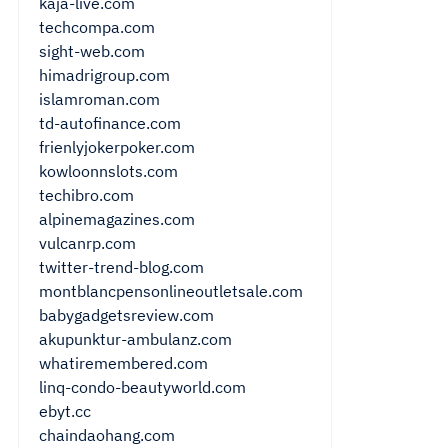
kaja-live.com
techcompa.com
sight-web.com
himadrigroup.com
islamroman.com
td-autofinance.com
frienlyjokerpoker.com
kowloonnslots.com
techibro.com
alpinemagazines.com
vulcanrp.com
twitter-trend-blog.com
montblancpensonlineoutletsale.com
babygadgetsreview.com
akupunktur-ambulanz.com
whatiremembered.com
linq-condo-beautyworld.com
ebyt.cc
chaindaohang.com