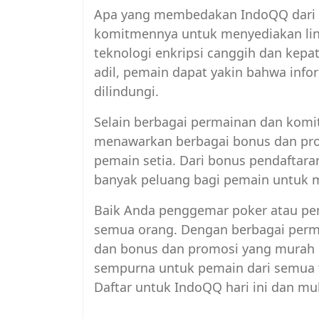
Apa yang membedakan IndoQQ dari p
komitmennya untuk menyediakan li
teknologi enkripsi canggih dan kepa
adil, pemain dapat yakin bahwa info
dilindungi.
Selain berbagai permainan dan kom
menawarkan berbagai bonus dan pr
pemain setia. Dari bonus pendaftar
banyak peluang bagi pemain untuk
Baik Anda penggemar poker atau pe
semua orang. Dengan berbagai perm
dan bonus dan promosi yang murah h
sempurna untuk pemain dari semua 
Daftar untuk IndoQQ hari ini dan mu