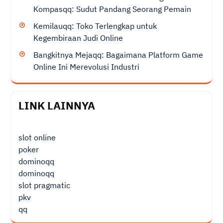
Kompasqq: Sudut Pandang Seorang Pemain
Kemilauqq: Toko Terlengkap untuk
Kegembiraan Judi Online
Bangkitnya Mejaqq: Bagaimana Platform Game
Online Ini Merevolusi Industri
LINK LAINNYA
slot online
poker
dominoqq
dominoqq
slot pragmatic
pkv
qq