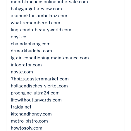
montblancpensonlineoutletsale.com
babygadgetsreview.com
akupunktur-ambulanz.com
whatiremembered.com
linq-condo-beautyworld.com
ebyt.cc
chaindaohang.com
drmarkbuddha.com
lg-air-conditioning-maintenance.com
infoorator.com
novte.com
7hpizzaeasternmarket.com
hollaendisches-viertel.com
proengine-ultra24.com
lifewithoutlanyards.com
traida.net
kitchandhoney.com
metro-bistro.com
howtosolv.com