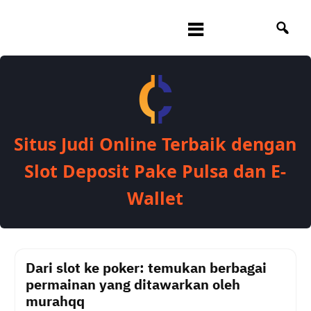
Skip
to
content
Situs Judi Online Terbaik dengan
Slot Deposit Pake Pulsa dan E-
Wallet
Dari slot ke poker: temukan berbagai
permainan yang ditawarkan oleh
murahqq