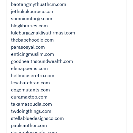
baotangmythuathcm.com
jethukukburosu.com
somniumforge.com
bloglibraries.com
luleburgaznakliyatfirmasi.com
thebapehoodie.com
parasosyal.com
enticingmuslim.com
goodhealthsoundwealth.com
elenapoems.com
hellmouseretro.com
fcsabatehran.com
dogemutants.com
duramaxtop.com
takamasoudia.com
twdoingthings.com
stellabluedesignsco.com
paulsauthor.com
desirablecodeful.com