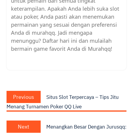
untuk pemain dari semua tingkat
keterampilan. Apakah Anda lebih suka slot
atau poker, Anda pasti akan menemukan
permainan yang sesuai dengan preferensi
Anda di murahqq. Jadi mengapa
menunggu? Daftar hari ini dan mulailah
bermain game favorit Anda di Murahqq!
Post
Previous
navigation
Previous
Situs Slot Terpercaya – Tips Jitu
post:
Menang Turnamen Poker QQ Live
Next
Next
Menangkan Besar Dengan Jurusqq:
post: