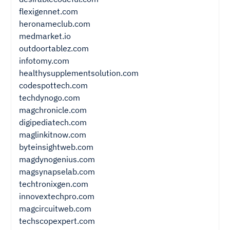
flexigennet.com
heronameclub.com
medmarket.io
outdoortablez.com
infotomy.com
healthysupplementsolution.com
codespottech.com
techdynogo.com
magchronicle.com
digipediatech.com
maglinkitnow.com
byteinsightweb.com
magdynogenius.com
magsynapselab.com
techtronixgen.com
innovextechpro.com
magcircuitweb.com
techscopexpert.com