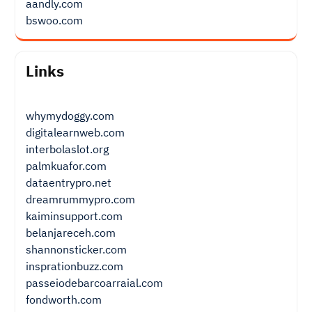
aandly.com
bswoo.com
Links
whymydoggy.com
digitalearnweb.com
interbolaslot.org
palmkuafor.com
dataentrypro.net
dreamrummypro.com
kaiminsupport.com
belanjareceh.com
shannonsticker.com
insprationbuzz.com
passeiodebarcoarraial.com
fondworth.com