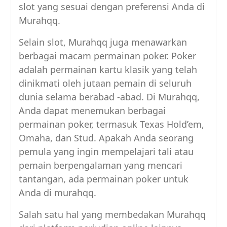
slot yang sesuai dengan preferensi Anda di
Murahqq.
Selain slot, Murahqq juga menawarkan
berbagai macam permainan poker. Poker
adalah permainan kartu klasik yang telah
dinikmati oleh jutaan pemain di seluruh
dunia selama berabad -abad. Di Murahqq,
Anda dapat menemukan berbagai
permainan poker, termasuk Texas Hold’em,
Omaha, dan Stud. Apakah Anda seorang
pemula yang ingin mempelajari tali atau
pemain berpengalaman yang mencari
tantangan, ada permainan poker untuk
Anda di murahqq.
Salah satu hal yang membedakan Murahqq