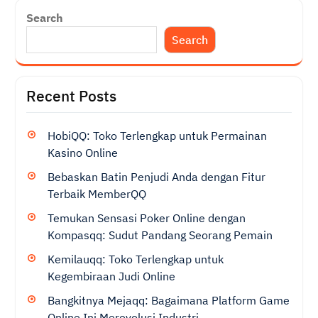
Search
Search
Recent Posts
HobiQQ: Toko Terlengkap untuk Permainan
Kasino Online
Bebaskan Batin Penjudi Anda dengan Fitur
Terbaik MemberQQ
Temukan Sensasi Poker Online dengan
Kompasqq: Sudut Pandang Seorang Pemain
Kemilauqq: Toko Terlengkap untuk
Kegembiraan Judi Online
Bangkitnya Mejaqq: Bagaimana Platform Game
Online Ini Merevolusi Industri