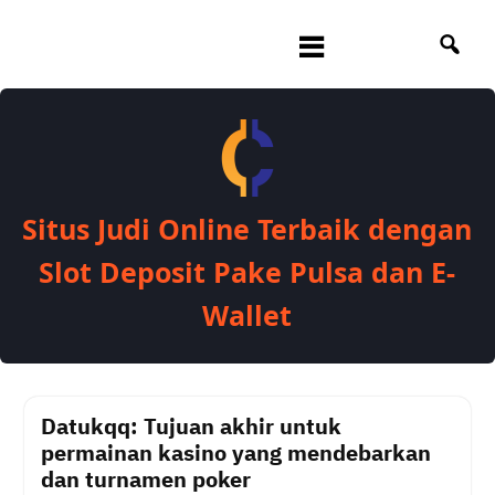
Skip
to
content
Situs Judi Online Terbaik dengan
Slot Deposit Pake Pulsa dan E-
Wallet
Datukqq: Tujuan akhir untuk
permainan kasino yang mendebarkan
dan turnamen poker