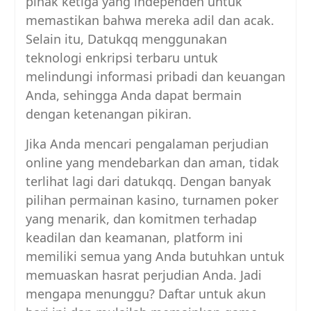
pihak ketiga yang independen untuk
memastikan bahwa mereka adil dan acak.
Selain itu, Datukqq menggunakan
teknologi enkripsi terbaru untuk
melindungi informasi pribadi dan keuangan
Anda, sehingga Anda dapat bermain
dengan ketenangan pikiran.
Jika Anda mencari pengalaman perjudian
online yang mendebarkan dan aman, tidak
terlihat lagi dari datukqq. Dengan banyak
pilihan permainan kasino, turnamen poker
yang menarik, dan komitmen terhadap
keadilan dan keamanan, platform ini
memiliki semua yang Anda butuhkan untuk
memuaskan hasrat perjudian Anda. Jadi
mengapa menunggu? Daftar untuk akun