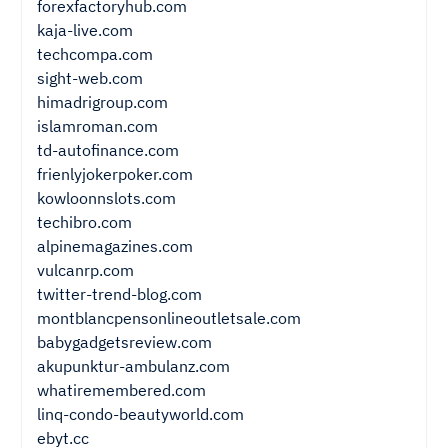
forexfactoryhub.com
kaja-live.com
techcompa.com
sight-web.com
himadrigroup.com
islamroman.com
td-autofinance.com
frienlyjokerpoker.com
kowloonnslots.com
techibro.com
alpinemagazines.com
vulcanrp.com
twitter-trend-blog.com
montblancpensonlineoutletsale.com
babygadgetsreview.com
akupunktur-ambulanz.com
whatiremembered.com
linq-condo-beautyworld.com
ebyt.cc