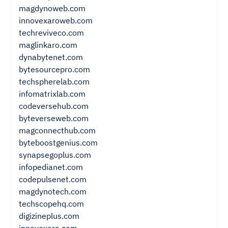
magdynoweb.com
innovexaroweb.com
techreviveco.com
maglinkaro.com
dynabytenet.com
bytesourcepro.com
techspherelab.com
infomatrixlab.com
codeversehub.com
byteverseweb.com
magconnecthub.com
byteboostgenius.com
synapsegoplus.com
infopedianet.com
codepulsenet.com
magdynotech.com
techscopehq.com
digizineplus.com