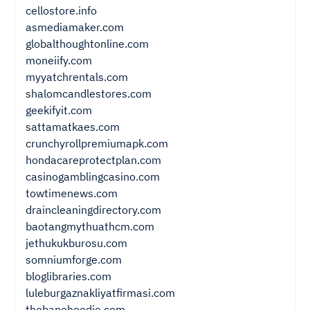
cellostore.info
asmediamaker.com
globalthoughtonline.com
moneiify.com
myyatchrentals.com
shalomcandlestores.com
geekifyit.com
sattamatkaes.com
crunchyrollpremiumapk.com
hondacareprotectplan.com
casinogamblingcasino.com
towtimenews.com
draincleaningdirectory.com
baotangmythuathcm.com
jethukukburosu.com
somniumforge.com
bloglibraries.com
luleburgaznakliyatfirmasi.com
thebapehoodie.com