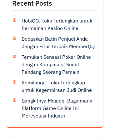
Recent Posts
HobiQQ: Toko Terlengkap untuk
Permainan Kasino Online
Bebaskan Batin Penjudi Anda
dengan Fitur Terbaik MemberQQ
Temukan Sensasi Poker Online
dengan Kompasqq: Sudut
Pandang Seorang Pemain
Kemilauqq: Toko Terlengkap
untuk Kegembiraan Judi Online
Bangkitnya Mejaqq: Bagaimana
Platform Game Online Ini
Merevolusi Industri