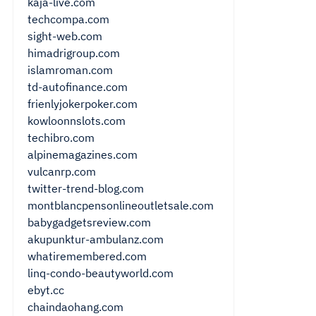
kaja-live.com
techcompa.com
sight-web.com
himadrigroup.com
islamroman.com
td-autofinance.com
frienlyjokerpoker.com
kowloonnslots.com
techibro.com
alpinemagazines.com
vulcanrp.com
twitter-trend-blog.com
montblancpensonlineoutletsale.com
babygadgetsreview.com
akupunktur-ambulanz.com
whatiremembered.com
linq-condo-beautyworld.com
ebyt.cc
chaindaohang.com