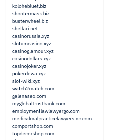
kolohebluet.biz
shootermask.biz
busterwheel.biz
shelfari.net
casinorussia.xyz
slotumcasino.xyz
casinoglamour.xyz
casinodollars.xyz
casinojoker.xyz
pokerdewa.xyz
slot-wiki.xyz
watch2match.com
galenaseo.com
myglobaltrustbank.com
employmentlawlawyergo.com
medicalmalpracticelawyersinc.com
comportshop.com
topdecorshop.com