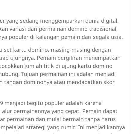
er yang sedang menggemparkan dunia digital.
n variasi dari permainan domino tradisional,
 populer di kalangan pemain dari segala usia.
u set kartu domino, masing-masing dengan
etiap ujungnya. Pemain bergiliran menempatkan
ocokkan jumlah titik di ujung kartu domino
hubung. Tujuan permainan ini adalah menjadi
 tangan dominonya atau mendapatkan skor
 menjadi begitu populer adalah karena
n alur permainannya yang cepat. Pemain dapat
ar permainan dan mulai bermain tanpa harus
elajari strategi yang rumit. Ini menjadikannya