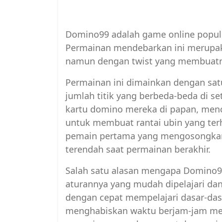
Domino99 adalah game online popul
Permainan mendebarkan ini merupaka
namun dengan twist yang membuatnya
Permainan ini dimainkan dengan sat
jumlah titik yang berbeda-beda di s
kartu domino mereka di papan, menc
untuk membuat rantai ubin yang ter
pemain pertama yang mengosongkan
terendah saat permainan berakhir.
Salah satu alasan mengapa Domino99
aturannya yang mudah dipelajari da
dengan cepat mempelajari dasar-das
menghabiskan waktu berjam-jam memp