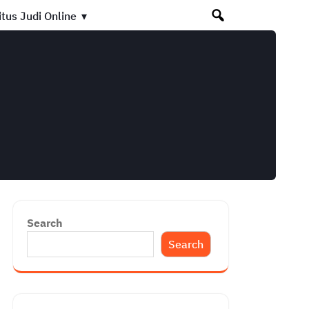
itus Judi Online
Search
Search