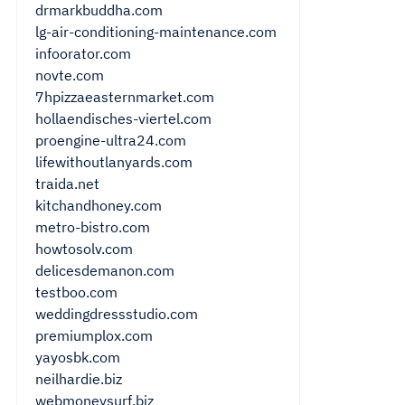
drmarkbuddha.com
lg-air-conditioning-maintenance.com
infoorator.com
novte.com
7hpizzaeasternmarket.com
hollaendisches-viertel.com
proengine-ultra24.com
lifewithoutlanyards.com
traida.net
kitchandhoney.com
metro-bistro.com
howtosolv.com
delicesdemanon.com
testboo.com
weddingdressstudio.com
premiumplox.com
yayosbk.com
neilhardie.biz
webmoneysurf.biz