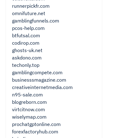
runnerpickfr.com
omnifuture.net
gamblingfunnels.com
pcos-help.com
btfutsal.com
codirop.com
ghosts-uk.net
askdono.com
techonly.top
gamblingcompete.com
businesssmagazine.com
creativeinternetmedia.com
n95-sale.com
blogreborn.com
virtcitnow.com
wiselymap.com
prochatgptonline.com
forexfactoryhub.com