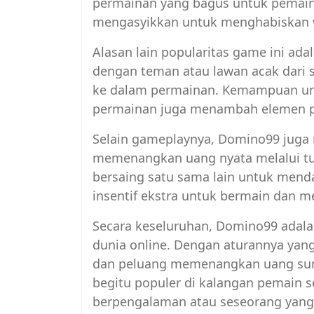
permainan yang bagus untuk pemain
mengasyikkan untuk menghabiskan 
Alasan lain popularitas game ini ada
dengan teman atau lawan acak dari
ke dalam permainan. Kemampuan un
permainan juga menambah elemen p
Selain gameplaynya, Domino99 jug
memenangkan uang nyata melalui tu
bersaing satu sama lain untuk men
insentif ekstra untuk bermain dan 
Secara keseluruhan, Domino99 ad
dunia online. Dengan aturannya yan
dan peluang memenangkan uang sun
begitu populer di kalangan pemain 
berpengalaman atau seseorang yang