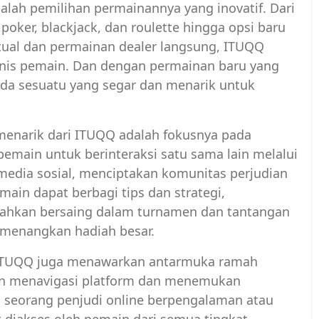
dalah pemilihan permainannya yang inovatif. Dari
poker, blackjack, dan roulette hingga opsi baru
irtual dan permainan dealer langsung, ITUQQ
enis pemain. Dan dengan permainan baru yang
ada sesuatu yang segar dan menarik untuk
enarik dari ITUQQ adalah fokusnya pada
emain untuk berinteraksi satu sama lain melalui
 media sosial, menciptakan komunitas perjudian
ain dapat berbagi tips dan strategi,
bahkan bersaing dalam turnamen dan tantangan
enangkan hadiah besar.
l, ITUQQ juga menawarkan antarmuka ramah
 menavigasi platform dan menemukan
a seorang penjudi online berpengalaman atau