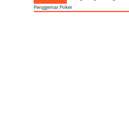
post:
Penggemar Poker