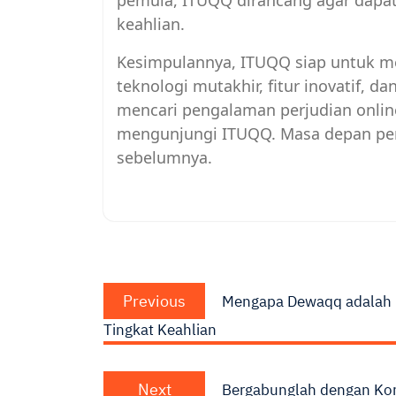
pemula, ITUQQ dirancang agar dapat
keahlian.
Kesimpulannya, ITUQQ siap untuk mer
teknologi mutakhir, fitur inovatif, 
mencari pengalaman perjudian onlin
mengunjungi ITUQQ. Masa depan perju
sebelumnya.
Post
Previous
navigation
Previous
Mengapa Dewaqq adalah P
post:
Tingkat Keahlian
Next
Next
Bergabunglah dengan Ko