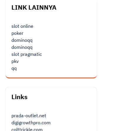
LINK LAINNYA
slot online
poker
dominoqq
dominoqq
slot pragmatic
pkv
qq
Links
prada-outlet.net
digigrowthpro.com
colttrickle.com