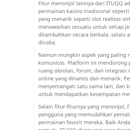
Fitur menonjol lainnya dari ITUQQ a
permainan kasino tradisional seperti 
yang menarik seperti slot realitas v
menawarkan sesuatu untuk setiap j
ditambahkan secara berkala, selalu 
dicoba.
Namun mungkin aspek yang paling m
komunitas. Platform ini mendorong p
ruang obrolan, forum, dan integrasi
online yang dinamis dan menarik. Pem
menyemangati satu sama lain, dan 
untuk mendapatkan kesempatan mem
Selain fitur-fiturnya yang menonjo
pengguna yang memudahkan pemain
permainan favorit mereka. Baik And