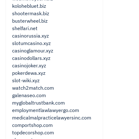
kolohebluet.biz
shootermask.biz
busterwheel.biz
shelfari.net
casinorussia.xyz
slotumcasino.xyz
casinoglamour.xyz
casinodollars.xyz
casinojoker.xyz
pokerdewa.xyz
slot-wiki.xyz
watch2match.com
galenaseo.com
myglobaltrustbank.com
employmentlawlawyergo.com
medicalmalpracticelawyersinc.com
comportshop.com
topdecorshop.com