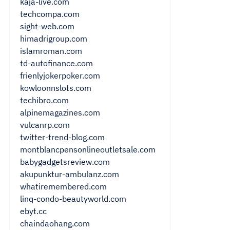
kaja-live.com
techcompa.com
sight-web.com
himadrigroup.com
islamroman.com
td-autofinance.com
frienlyjokerpoker.com
kowloonnslots.com
techibro.com
alpinemagazines.com
vulcanrp.com
twitter-trend-blog.com
montblancpensonlineoutletsale.com
babygadgetsreview.com
akupunktur-ambulanz.com
whatiremembered.com
linq-condo-beautyworld.com
ebyt.cc
chaindaohang.com