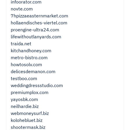
infoorator.com
novte.com
7hpizzaeasternmarket.com
hollaendisches-viertel.com
proengine-ultra24.com
lifewithoutlanyards.com
traida.net
kitchandhoney.com
metro-bistro.com
howtosolv.com
delicesdemanon.com
testboo.com
weddingdressstudio.com
premiumplox.com
yayosbk.com
neilhardie.biz
webmoneysurf.biz
kolohebluet.biz
shootermask.biz