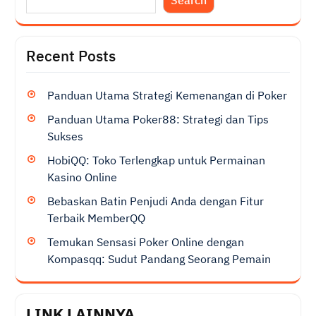
Search
Recent Posts
Panduan Utama Strategi Kemenangan di Poker
Panduan Utama Poker88: Strategi dan Tips
Sukses
HobiQQ: Toko Terlengkap untuk Permainan
Kasino Online
Bebaskan Batin Penjudi Anda dengan Fitur
Terbaik MemberQQ
Temukan Sensasi Poker Online dengan
Kompasqq: Sudut Pandang Seorang Pemain
LINK LAINNYA