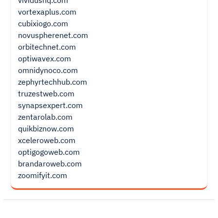
vividushq.com
vortexaplus.com
cubixiogo.com
novuspherenet.com
orbitechnet.com
optiwavex.com
omnidynoco.com
zephyrtechhub.com
truzestweb.com
synapsexpert.com
zentarolab.com
quikbiznow.com
xceleroweb.com
optigogoweb.com
brandaroweb.com
zoomifyit.com