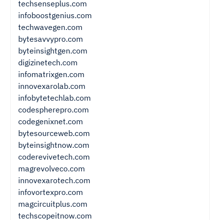
techsenseplus.com
infoboostgenius.com
techwavegen.com
bytesavvypro.com
byteinsightgen.com
digizinetech.com
infomatrixgen.com
innovexarolab.com
infobytetechlab.com
codespherepro.com
codegenixnet.com
bytesourceweb.com
byteinsightnow.com
coderevivetech.com
magrevolveco.com
innovexarotech.com
infovortexpro.com
magcircuitplus.com
techscopeitnow.com