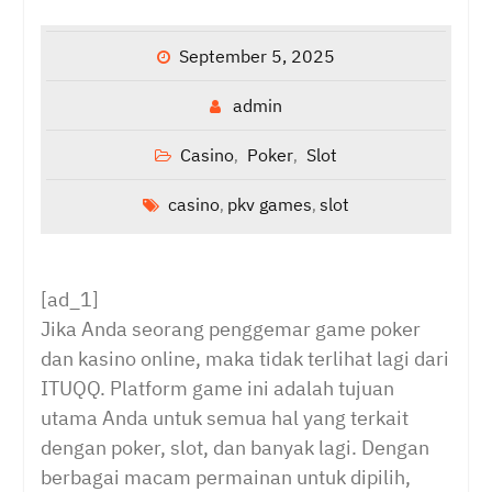
September 5, 2025
admin
Casino
Poker
Slot
,
,
casino
pkv games
slot
,
,
[ad_1]
Jika Anda seorang penggemar game poker
dan kasino online, maka tidak terlihat lagi dari
ITUQQ. Platform game ini adalah tujuan
utama Anda untuk semua hal yang terkait
dengan poker, slot, dan banyak lagi. Dengan
berbagai macam permainan untuk dipilih,