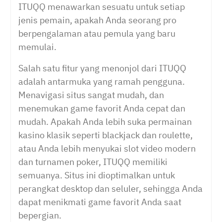
ITUQQ menawarkan sesuatu untuk setiap
jenis pemain, apakah Anda seorang pro
berpengalaman atau pemula yang baru
memulai.
Salah satu fitur yang menonjol dari ITUQQ
adalah antarmuka yang ramah pengguna.
Menavigasi situs sangat mudah, dan
menemukan game favorit Anda cepat dan
mudah. Apakah Anda lebih suka permainan
kasino klasik seperti blackjack dan roulette,
atau Anda lebih menyukai slot video modern
dan turnamen poker, ITUQQ memiliki
semuanya. Situs ini dioptimalkan untuk
perangkat desktop dan seluler, sehingga Anda
dapat menikmati game favorit Anda saat
bepergian.