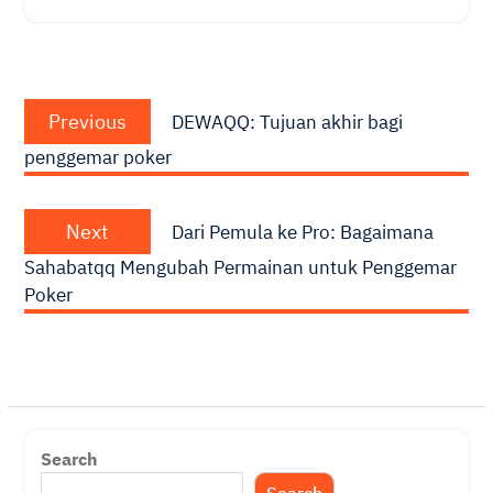
Post
Previous
navigation
Previous
DEWAQQ: Tujuan akhir bagi
post:
penggemar poker
Next
Next
Dari Pemula ke Pro: Bagaimana
post:
Sahabatqq Mengubah Permainan untuk Penggemar
Poker
Search