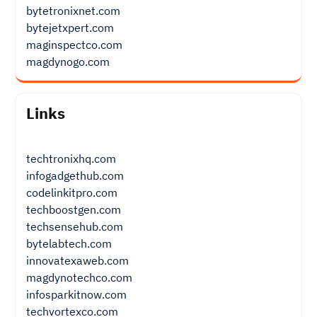
bytetronixnet.com
bytejetxpert.com
maginspectco.com
magdynogo.com
Links
techtronixhq.com
infogadgethub.com
codelinkitpro.com
techboostgen.com
techsensehub.com
bytelabtech.com
innovatexaweb.com
magdynotechco.com
infosparkitnow.com
techvortexco.com