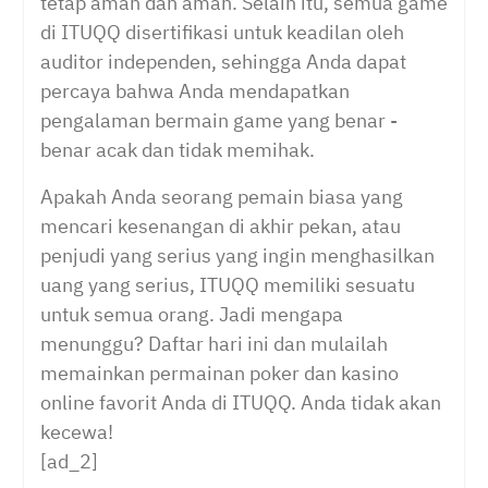
tetap aman dan aman. Selain itu, semua game
di ITUQQ disertifikasi untuk keadilan oleh
auditor independen, sehingga Anda dapat
percaya bahwa Anda mendapatkan
pengalaman bermain game yang benar -
benar acak dan tidak memihak.
Apakah Anda seorang pemain biasa yang
mencari kesenangan di akhir pekan, atau
penjudi yang serius yang ingin menghasilkan
uang yang serius, ITUQQ memiliki sesuatu
untuk semua orang. Jadi mengapa
menunggu? Daftar hari ini dan mulailah
memainkan permainan poker dan kasino
online favorit Anda di ITUQQ. Anda tidak akan
kecewa!
[ad_2]