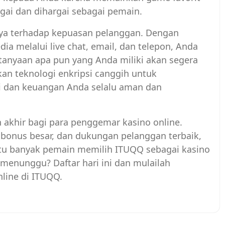
gai dan dihargai sebagai pemain.
ya terhadap kepuasan pelanggan. Dengan
a melalui live chat, email, dan telepon, Anda
tanyaan apa pun yang Anda miliki akan segera
kan teknologi enkripsi canggih untuk
i dan keuangan Anda selalu aman dan
 akhir bagi para penggemar kasino online.
bonus besar, dan dukungan pelanggan terbaik,
u banyak pemain memilih ITUQQ sebagai kasino
 menunggu? Daftar hari ini dan mulailah
line di ITUQQ.