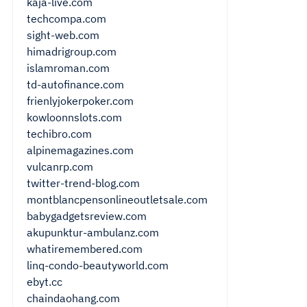
kaja-live.com
techcompa.com
sight-web.com
himadrigroup.com
islamroman.com
td-autofinance.com
frienlyjokerpoker.com
kowloonnslots.com
techibro.com
alpinemagazines.com
vulcanrp.com
twitter-trend-blog.com
montblancpensonlineoutletsale.com
babygadgetsreview.com
akupunktur-ambulanz.com
whatiremembered.com
linq-condo-beautyworld.com
ebyt.cc
chaindaohang.com