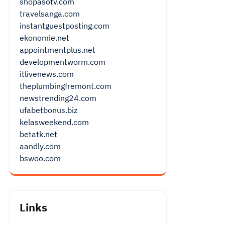
shopasotv.com
travelsanga.com
instantguestposting.com
ekonomie.net
appointmentplus.net
developmentworm.com
itlivenews.com
theplumbingfremont.com
newstrending24.com
ufabetbonus.biz
kelasweekend.com
betatk.net
aandly.com
bswoo.com
Links