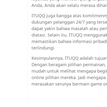
Anda, Anda akan selalu merasa dihar
ITUQQ juga bangga atas komitmenn
dukungan pelanggan 24/7 yang tersedi
dapat yakin bahwa masalah atau per
diatasi. Selain itu, ITUQQ mengguna
memastikan bahwa informasi pribad
terlindungi.
Kesimpulannya, ITUQQ adalah tujuan
Dengan beragam pilihan permainan, 
mudah untuk melihat mengapa begit
online pilihan mereka. Jadi mengapa
merasakan serunya bermain game on