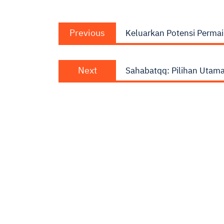
Post
Previous
navigation
Previous
Keluarkan Potensi Perma
post:
Next
Next
Sahabatqq: Pilihan Utama
post: