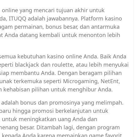
online yang mencari tujuan akhir untuk
, ITUQQ adalah jawabannya. Platform kasino
ragam permainan, bonus besar, dan antarmuka
 Anda datang kembali untuk menonton lebih
semua kebutuhan kasino online Anda. Baik Anda
erti blackjack dan roulette, atau lebih menyukai
Q siap membantu Anda. Dengan beragam pilihan
lunak terkemuka seperti Microgaming, NetEnt,
h kehabisan pilihan untuk menghibur Anda.
QQ adalah bonus dan promosinya yang melimpah.
baru hingga promosi berkelanjutan untuk
ng untuk meningkatkan uang Anda dan
enang besar. Ditambah lagi, dengan program
n kepada Anda karena memainkan game favorit