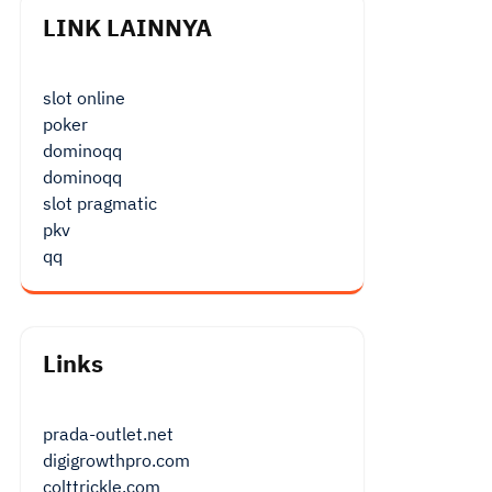
LINK LAINNYA
slot online
poker
dominoqq
dominoqq
slot pragmatic
pkv
qq
Links
prada-outlet.net
digigrowthpro.com
colttrickle.com