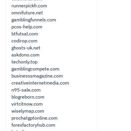
runnerpickfr.com
omnifuture.net
gamblingfunnels.com
pcos-help.com
btfutsal.com
codirop.com
ghosts-uk.net
askdono.com
techonly.top
gamblingcompete.com
businesssmagazine.com
creativeinternetmedia.com
n95-sale.com
blogreborn.com
virtcitnow.com
wiselymap.com
prochatgptonline.com
forexfactoryhub.com