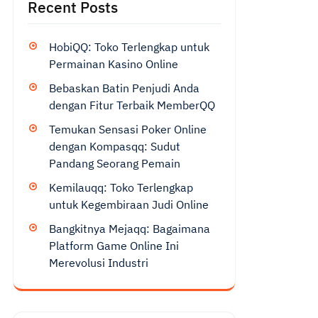
Recent Posts
HobiQQ: Toko Terlengkap untuk
Permainan Kasino Online
Bebaskan Batin Penjudi Anda
dengan Fitur Terbaik MemberQQ
Temukan Sensasi Poker Online
dengan Kompasqq: Sudut
Pandang Seorang Pemain
Kemilauqq: Toko Terlengkap
untuk Kegembiraan Judi Online
Bangkitnya Mejaqq: Bagaimana
Platform Game Online Ini
Merevolusi Industri