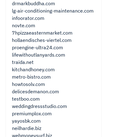
drmarkbuddha.com
lg-air-conditioning-maintenance.com
infoorator.com
novte.com
7hpizzaeasternmarket.com
hollaendisches-viertel.com
proengine-ultra24.com
lifewithoutlanyards.com
traida.net
kitchandhoney.com
metro-bistro.com
howtosolv.com
delicesdemanon.com
testboo.com
weddingdressstudio.com
premiumplox.com
yayosbk.com
neilhardie.biz
webmoneysurf.biz