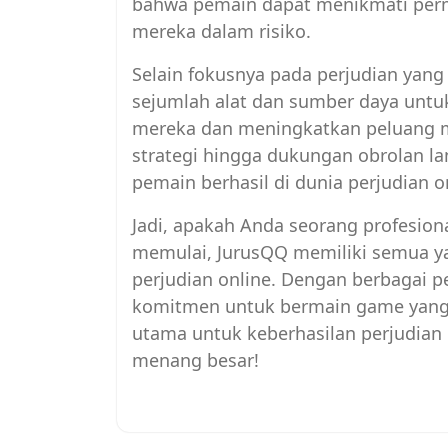
bahwa pemain dapat menikmati perm
mereka dalam risiko.
Selain fokusnya pada perjudian yan
sejumlah alat dan sumber daya unt
mereka dan meningkatkan peluang m
strategi hingga dukungan obrolan 
pemain berhasil di dunia perjudian o
Jadi, apakah Anda seorang profesio
memulai, JurusQQ memiliki semua y
perjudian online. Dengan berbagai 
komitmen untuk bermain game yang
utama untuk keberhasilan perjudian o
menang besar!