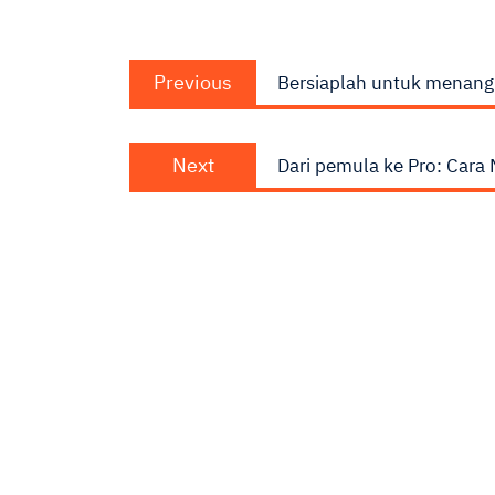
Post
Previous
navigation
Previous
Bersiaplah untuk menang
post:
Next
Next
Dari pemula ke Pro: Car
post: