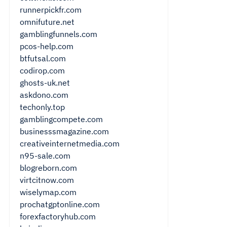
runnerpickfr.com
omnifuture.net
gamblingfunnels.com
pcos-help.com
btfutsal.com
codirop.com
ghosts-uk.net
askdono.com
techonly.top
gamblingcompete.com
businesssmagazine.com
creativeinternetmedia.com
n95-sale.com
blogreborn.com
virtcitnow.com
wiselymap.com
prochatgptonline.com
forexfactoryhub.com