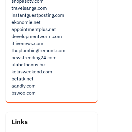
shopasotv.com
travelsanga.com
instantguestposting.com
ekonomie.net
appointmentplus.net
developmentworm.com
itlivenews.com
theplumbingfremont.com
newstrending24.com
ufabetbonus.biz
kelasweekend.com
betatk.net
aandly.com
bswoo.com
Links