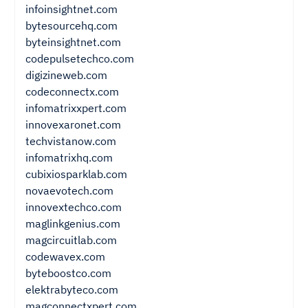
infoinsightnet.com
bytesourcehq.com
byteinsightnet.com
codepulsetechco.com
digizineweb.com
codeconnectx.com
infomatrixxpert.com
innovexaronet.com
techvistanow.com
infomatrixhq.com
cubixiosparklab.com
novaevotech.com
innovextechco.com
maglinkgenius.com
magcircuitlab.com
codewavex.com
byteboostco.com
elektrabyteco.com
magconnectxpert.com