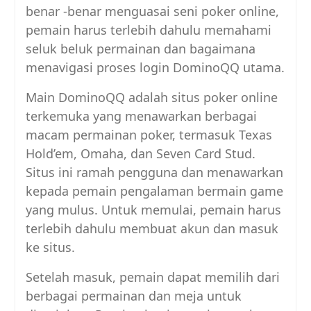
benar -benar menguasai seni poker online,
pemain harus terlebih dahulu memahami
seluk beluk permainan dan bagaimana
menavigasi proses login DominoQQ utama.
Main DominoQQ adalah situs poker online
terkemuka yang menawarkan berbagai
macam permainan poker, termasuk Texas
Hold’em, Omaha, dan Seven Card Stud.
Situs ini ramah pengguna dan menawarkan
kepada pemain pengalaman bermain game
yang mulus. Untuk memulai, pemain harus
terlebih dahulu membuat akun dan masuk
ke situs.
Setelah masuk, pemain dapat memilih dari
berbagai permainan dan meja untuk