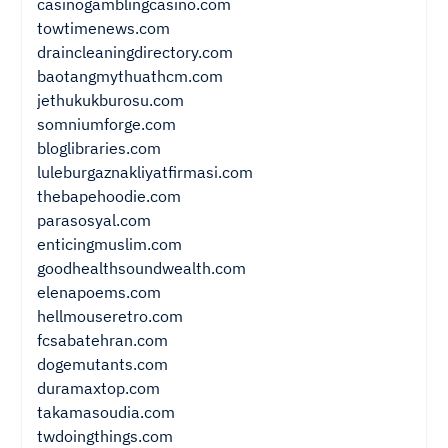
casinogamblingcasino.com
towtimenews.com
draincleaningdirectory.com
baotangmythuathcm.com
jethukukburosu.com
somniumforge.com
bloglibraries.com
luleburgaznakliyatfirmasi.com
thebapehoodie.com
parasosyal.com
enticingmuslim.com
goodhealthsoundwealth.com
elenapoems.com
hellmouseretro.com
fcsabatehran.com
dogemutants.com
duramaxtop.com
takamasoudia.com
twdoingthings.com