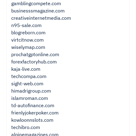
gamblingcompete.com
businesssmagazine.com
creativeinternetmedia.com
n95-sale.com
blogreborn.com
virtcitnow.com
wiselymap.com
prochatgptonline.com
forexfactoryhub.com
kaja-live.com
techcompa.com
sight-web.com
himadrigroup.com
islamroman.com
td-autofinance.com
frienlyjokerpoker.com
kowloonnslots.com
techibro.com
alpinemagazines.com