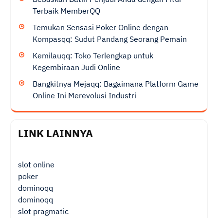
Terbaik MemberQQ
Temukan Sensasi Poker Online dengan
Kompasqq: Sudut Pandang Seorang Pemain
Kemilauqq: Toko Terlengkap untuk
Kegembiraan Judi Online
Bangkitnya Mejaqq: Bagaimana Platform Game
Online Ini Merevolusi Industri
LINK LAINNYA
slot online
poker
dominoqq
dominoqq
slot pragmatic