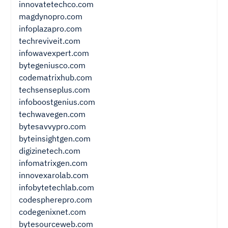
innovatetechco.com
magdynopro.com
infoplazapro.com
techreviveit.com
infowavexpert.com
bytegeniusco.com
codematrixhub.com
techsenseplus.com
infoboostgenius.com
techwavegen.com
bytesavvypro.com
byteinsightgen.com
digizinetech.com
infomatrixgen.com
innovexarolab.com
infobytetechlab.com
codespherepro.com
codegenixnet.com
bytesourceweb.com