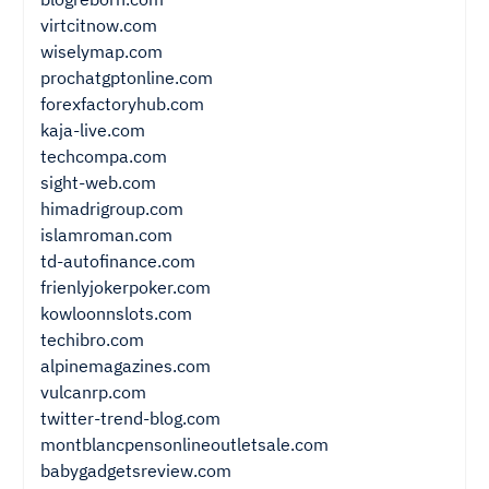
virtcitnow.com
wiselymap.com
prochatgptonline.com
forexfactoryhub.com
kaja-live.com
techcompa.com
sight-web.com
himadrigroup.com
islamroman.com
td-autofinance.com
frienlyjokerpoker.com
kowloonnslots.com
techibro.com
alpinemagazines.com
vulcanrp.com
twitter-trend-blog.com
montblancpensonlineoutletsale.com
babygadgetsreview.com