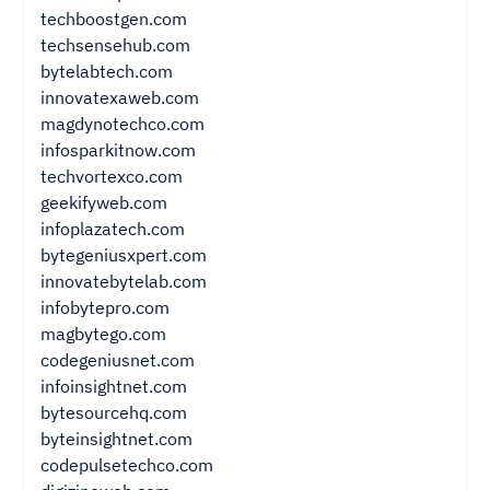
techboostgen.com
techsensehub.com
bytelabtech.com
innovatexaweb.com
magdynotechco.com
infosparkitnow.com
techvortexco.com
geekifyweb.com
infoplazatech.com
bytegeniusxpert.com
innovatebytelab.com
infobytepro.com
magbytego.com
codegeniusnet.com
infoinsightnet.com
bytesourcehq.com
byteinsightnet.com
codepulsetechco.com