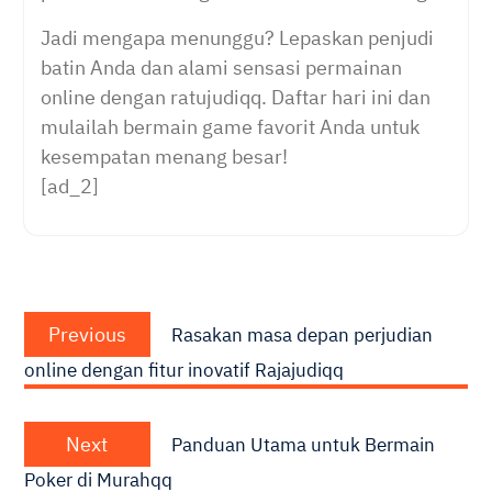
Jadi mengapa menunggu? Lepaskan penjudi
batin Anda dan alami sensasi permainan
online dengan ratujudiqq. Daftar hari ini dan
mulailah bermain game favorit Anda untuk
kesempatan menang besar!
[ad_2]
Post
Previous
navigation
Previous
Rasakan masa depan perjudian
post:
online dengan fitur inovatif Rajajudiqq
Next
Next
Panduan Utama untuk Bermain
post:
Poker di Murahqq