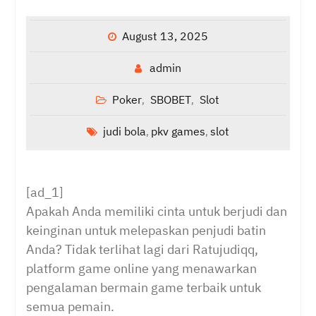
August 13, 2025
admin
Poker
SBOBET
Slot
,
,
judi bola
pkv games
slot
,
,
[ad_1]
Apakah Anda memiliki cinta untuk berjudi dan
keinginan untuk melepaskan penjudi batin
Anda? Tidak terlihat lagi dari Ratujudiqq,
platform game online yang menawarkan
pengalaman bermain game terbaik untuk
semua pemain.