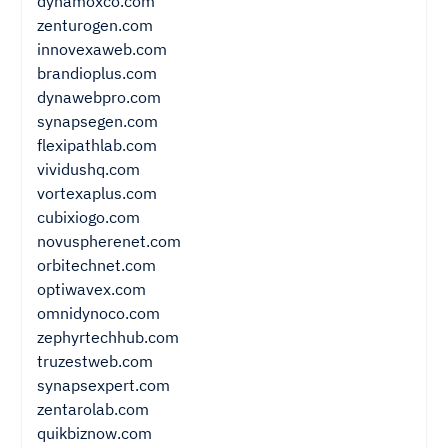
dynamoxco.com
zenturogen.com
innovexaweb.com
brandioplus.com
dynawebpro.com
synapsegen.com
flexipathlab.com
vividushq.com
vortexaplus.com
cubixiogo.com
novuspherenet.com
orbitechnet.com
optiwavex.com
omnidynoco.com
zephyrtechhub.com
truzestweb.com
synapsexpert.com
zentarolab.com
quikbiznow.com