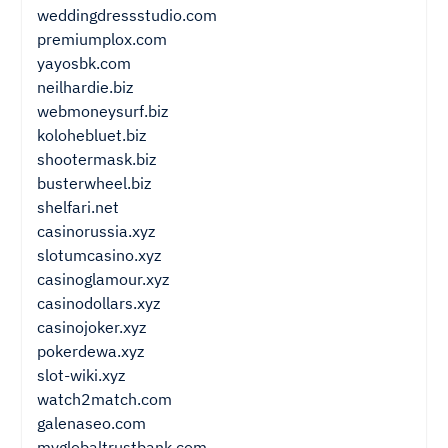
weddingdressstudio.com
premiumplox.com
yayosbk.com
neilhardie.biz
webmoneysurf.biz
kolohebluet.biz
shootermask.biz
busterwheel.biz
shelfari.net
casinorussia.xyz
slotumcasino.xyz
casinoglamour.xyz
casinodollars.xyz
casinojoker.xyz
pokerdewa.xyz
slot-wiki.xyz
watch2match.com
galenaseo.com
myglobaltrustbank.com