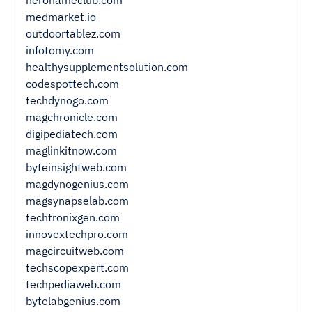
heronameclub.com
medmarket.io
outdoortablez.com
infotomy.com
healthysupplementsolution.com
codespottech.com
techdynogo.com
magchronicle.com
digipediatech.com
maglinkitnow.com
byteinsightweb.com
magdynogenius.com
magsynapselab.com
techtronixgen.com
innovextechpro.com
magcircuitweb.com
techscopexpert.com
techpediaweb.com
bytelabgenius.com