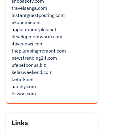
shopasotv.com
travelsanga.com
instantguestposting.com
ekonomie.net
appointmentplus.net
developmentworm.com
itlivenews.com
theplumbingfremont.com
newstrending24.com
ufabetbonus.biz
kelasweekend.com
betatk.net
aandly.com
bswoo.com
Links