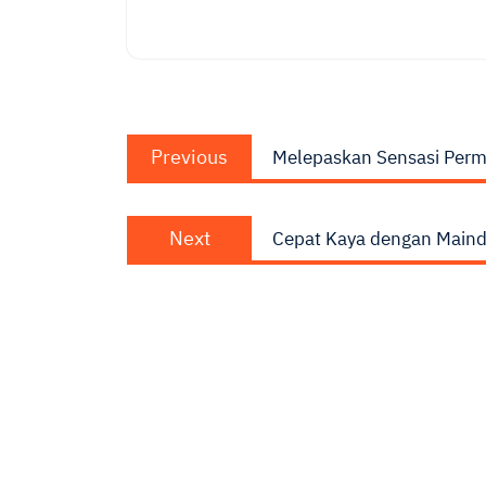
Post
Previous
navigation
Previous
Melepaskan Sensasi Perm
post:
Next
Next
Cepat Kaya dengan Maind
post: