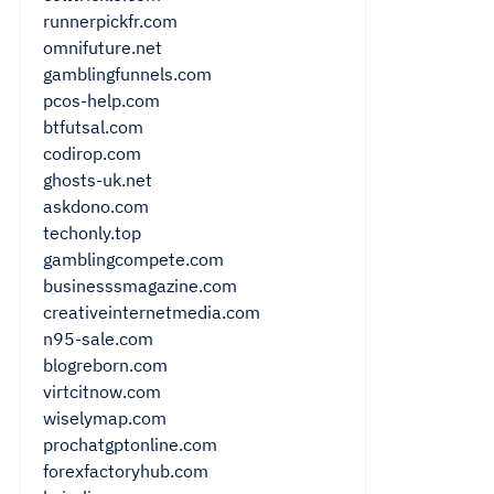
runnerpickfr.com
omnifuture.net
gamblingfunnels.com
pcos-help.com
btfutsal.com
codirop.com
ghosts-uk.net
askdono.com
techonly.top
gamblingcompete.com
businesssmagazine.com
creativeinternetmedia.com
n95-sale.com
blogreborn.com
virtcitnow.com
wiselymap.com
prochatgptonline.com
forexfactoryhub.com