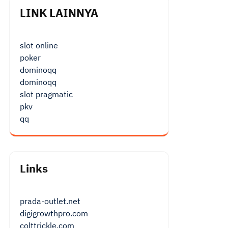
LINK LAINNYA
slot online
poker
dominoqq
dominoqq
slot pragmatic
pkv
qq
Links
prada-outlet.net
digigrowthpro.com
colttrickle.com