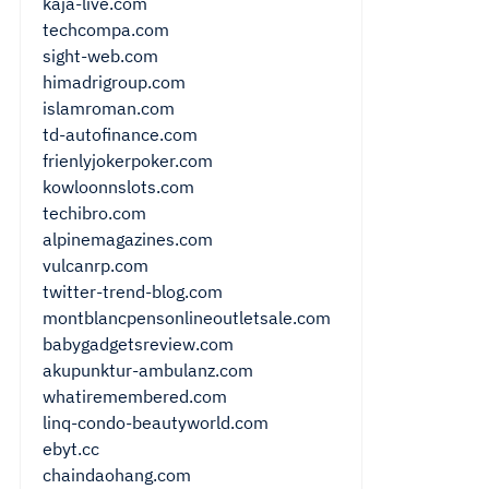
kaja-live.com
techcompa.com
sight-web.com
himadrigroup.com
islamroman.com
td-autofinance.com
frienlyjokerpoker.com
kowloonnslots.com
techibro.com
alpinemagazines.com
vulcanrp.com
twitter-trend-blog.com
montblancpensonlineoutletsale.com
babygadgetsreview.com
akupunktur-ambulanz.com
whatiremembered.com
linq-condo-beautyworld.com
ebyt.cc
chaindaohang.com