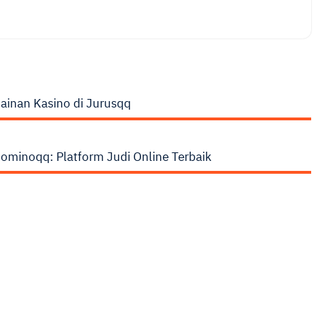
ainan Kasino di Jurusqq
ominoqq: Platform Judi Online Terbaik