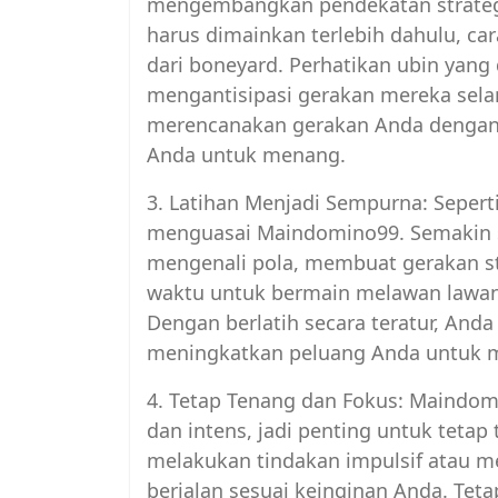
mengembangkan pendekatan strategi
harus dimainkan terlebih dahulu, ca
dari boneyard. Perhatikan ubin yan
mengantisipasi gerakan mereka sela
merencanakan gerakan Anda dengan 
Anda untuk menang.
3. Latihan Menjadi Sempurna: Seperti
menguasai Maindomino99. Semakin s
mengenali pola, membuat gerakan st
waktu untuk bermain melawan lawan 
Dengan berlatih secara teratur, An
meningkatkan peluang Anda untuk 
4. Tetap Tenang dan Fokus: Maindom
dan intens, jadi penting untuk tetap
melakukan tindakan impulsif atau mer
berjalan sesuai keinginan Anda. Tetap