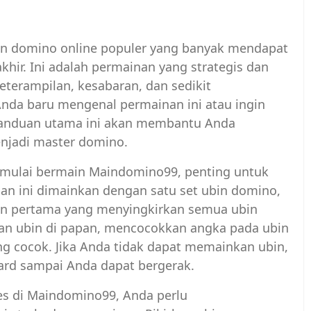
 domino online populer yang banyak mendapat
khir. Ini adalah permainan yang strategis dan
erampilan, kesabaran, dan sedikit
nda baru mengenal permainan ini atau ingin
panduan utama ini akan membantu Anda
jadi master domino.
 mulai bermain Maindomino99, penting untuk
n ini dimainkan dengan satu set ubin domino,
in pertama yang menyingkirkan semua ubin
an ubin di papan, mencocokkan angka pada ubin
 cocok. Jika Anda tidak dapat memainkan ubin,
rd sampai Anda dapat bergerak.
es di Maindomino99, Anda perlu