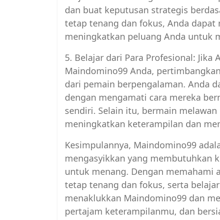
dan buat keputusan strategis berda
tetap tenang dan fokus, Anda dapat
meningkatkan peluang Anda untuk 
5. Belajar dari Para Profesional: Ji
Maindomino99 Anda, pertimbangkan
dari pemain berpengalaman. Anda da
dengan mengamati cara mereka ber
sendiri. Selain itu, bermain melaw
meningkatkan keterampilan dan memp
Kesimpulannya, Maindomino99 adal
mengasyikkan yang membutuhkan kete
untuk menang. Dengan memahami atur
tetap tenang dan fokus, serta belaj
menaklukkan Maindomino99 dan menj
pertajam keterampilanmu, dan bers