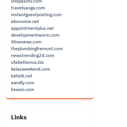
shopasotv.com
travelsanga.com
instantguestposting.com
ekonomie.net
appointmentplus.net
developmentworm.com
itlivenews.com
theplumbingfremont.com
newstrending24.com
ufabetbonus.biz
kelasweekend.com
betatk.net
aandly.com
bswoo.com
Links