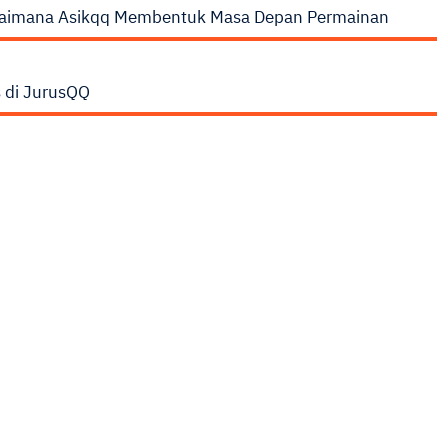
agaimana Asikqq Membentuk Masa Depan Permainan
 di JurusQQ