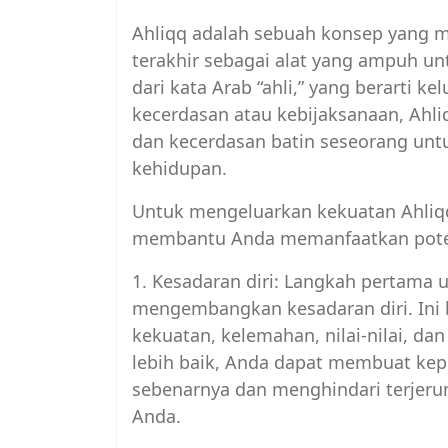
Ahliqq adalah sebuah konsep yang 
terakhir sebagai alat yang ampuh un
dari kata Arab “ahli,” yang berarti k
kecerdasan atau kebijaksanaan, Ahl
dan kecerdasan batin seseorang un
kehidupan.
Untuk mengeluarkan kekuatan Ahliqq
membantu Anda memanfaatkan potens
1. Kesadaran diri: Langkah pertama
mengembangkan kesadaran diri. Ini
kekuatan, kelemahan, nilai-nilai, d
lebih baik, Anda dapat membuat kep
sebenarnya dan menghindari terjer
Anda.