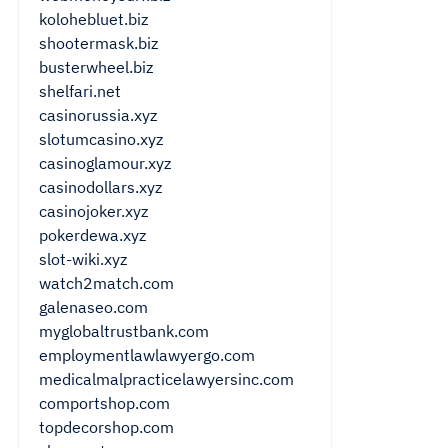
kolohebluet.biz
shootermask.biz
busterwheel.biz
shelfari.net
casinorussia.xyz
slotumcasino.xyz
casinoglamour.xyz
casinodollars.xyz
casinojoker.xyz
pokerdewa.xyz
slot-wiki.xyz
watch2match.com
galenaseo.com
myglobaltrustbank.com
employmentlawlawyergo.com
medicalmalpracticelawyersinc.com
comportshop.com
topdecorshop.com