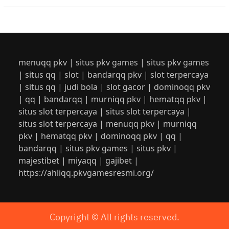
menuqq pkv
|
situs pkv games
|
situs pkv games
|
situs qq
|
slot
|
bandarqq pkv
|
slot terpercaya
|
situs qq
|
judi bola
|
slot gacor
|
dominoqq pkv
|
qq
|
bandarqq
|
murniqq pkv
|
hematqq pkv
|
situs slot terpercaya
|
situs slot terpercaya
|
situs slot terpercaya
|
menuqq pkv
|
murniqq
pkv
|
hematqq pkv
|
dominoqq pkv
|
qq
|
bandarqq
|
situs pkv games
|
situs pkv
|
majestibet
|
miyaqq
|
gajibet
|
https://ahliqq.pkvgamesresmi.org/
Copyright © All rights reserved.