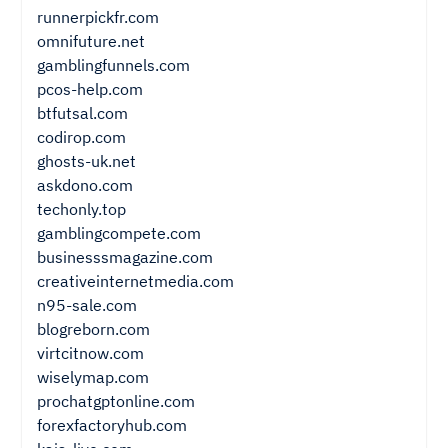
runnerpickfr.com
omnifuture.net
gamblingfunnels.com
pcos-help.com
btfutsal.com
codirop.com
ghosts-uk.net
askdono.com
techonly.top
gamblingcompete.com
businesssmagazine.com
creativeinternetmedia.com
n95-sale.com
blogreborn.com
virtcitnow.com
wiselymap.com
prochatgptonline.com
forexfactoryhub.com