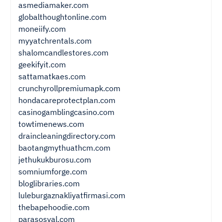
asmediamaker.com
globalthoughtonline.com
moneiify.com
myyatchrentals.com
shalomcandlestores.com
geekifyit.com
sattamatkaes.com
crunchyrollpremiumapk.com
hondacareprotectplan.com
casinogamblingcasino.com
towtimenews.com
draincleaningdirectory.com
baotangmythuathcm.com
jethukukburosu.com
somniumforge.com
bloglibraries.com
luleburgaznakliyatfirmasi.com
thebapehoodie.com
parasosyal.com