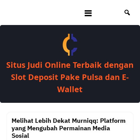
Skip
to
content
Situs Judi Online Terbaik dengan
Slot Deposit Pake Pulsa dan E-
Wallet
Melihat Lebih Dekat Murniqq: Platform
yang Mengubah Permainan Media
Sosial