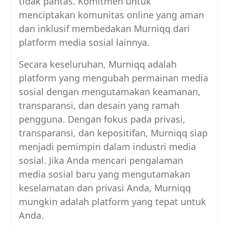
tidak pantas. Komitmen untuk
menciptakan komunitas online yang aman
dan inklusif membedakan Murniqq dari
platform media sosial lainnya.
Secara keseluruhan, Murniqq adalah
platform yang mengubah permainan media
sosial dengan mengutamakan keamanan,
transparansi, dan desain yang ramah
pengguna. Dengan fokus pada privasi,
transparansi, dan kepositifan, Murniqq siap
menjadi pemimpin dalam industri media
sosial. Jika Anda mencari pengalaman
media sosial baru yang mengutamakan
keselamatan dan privasi Anda, Murniqq
mungkin adalah platform yang tepat untuk
Anda.