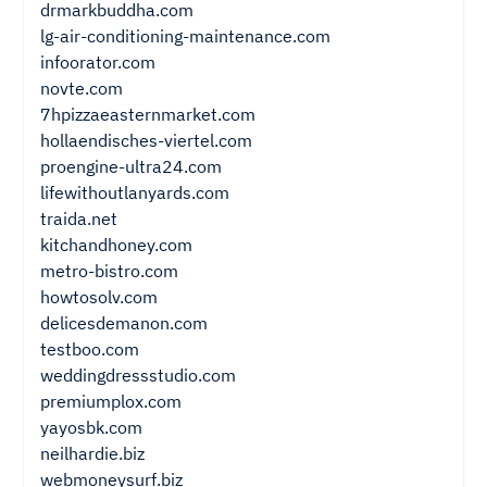
drmarkbuddha.com
lg-air-conditioning-maintenance.com
infoorator.com
novte.com
7hpizzaeasternmarket.com
hollaendisches-viertel.com
proengine-ultra24.com
lifewithoutlanyards.com
traida.net
kitchandhoney.com
metro-bistro.com
howtosolv.com
delicesdemanon.com
testboo.com
weddingdressstudio.com
premiumplox.com
yayosbk.com
neilhardie.biz
webmoneysurf.biz