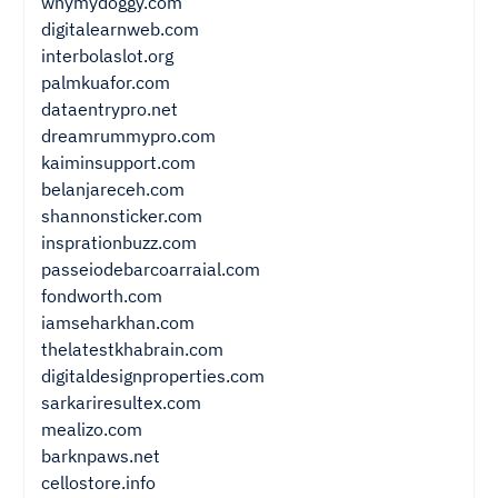
whymydoggy.com
digitalearnweb.com
interbolaslot.org
palmkuafor.com
dataentrypro.net
dreamrummypro.com
kaiminsupport.com
belanjareceh.com
shannonsticker.com
insprationbuzz.com
passeiodebarcoarraial.com
fondworth.com
iamseharkhan.com
thelatestkhabrain.com
digitaldesignproperties.com
sarkariresultex.com
mealizo.com
barknpaws.net
cellostore.info