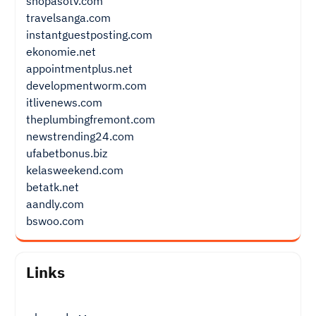
shopasotv.com
travelsanga.com
instantguestposting.com
ekonomie.net
appointmentplus.net
developmentworm.com
itlivenews.com
theplumbingfremont.com
newstrending24.com
ufabetbonus.biz
kelasweekend.com
betatk.net
aandly.com
bswoo.com
Links