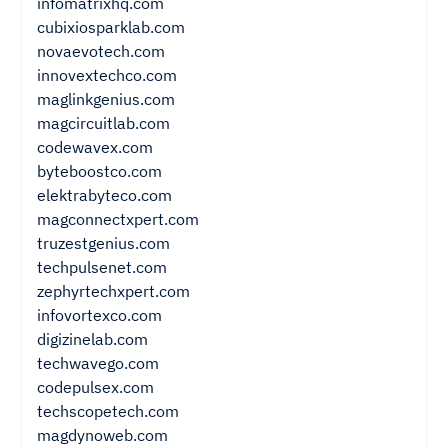
infomatrixhq.com
cubixiosparklab.com
novaevotech.com
innovextechco.com
maglinkgenius.com
magcircuitlab.com
codewavex.com
byteboostco.com
elektrabyteco.com
magconnectxpert.com
truzestgenius.com
techpulsenet.com
zephyrtechxpert.com
infovortexco.com
digizinelab.com
techwavego.com
codepulsex.com
techscopetech.com
magdynoweb.com