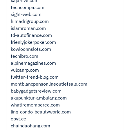
kaja-live.com
techcompa.com
sight-web.com
himadrigroup.com
islamroman.com
td-autofinance.com
frienlyjokerpoker.com
kowloonnslots.com
techibro.com
alpinemagazines.com
vulcanrp.com
twitter-trend-blog.com
montblancpensonlineoutletsale.com
babygadgetsreview.com
akupunktur-ambulanz.com
whatiremembered.com
linq-condo-beautyworld.com
ebyt.cc
chaindaohang.com