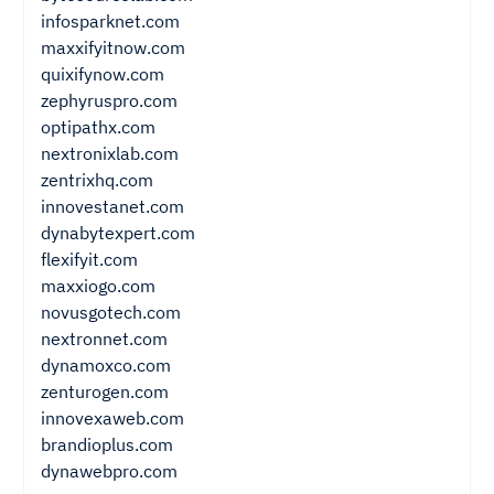
infosparknet.com
maxxifyitnow.com
quixifynow.com
zephyruspro.com
optipathx.com
nextronixlab.com
zentrixhq.com
innovestanet.com
dynabytexpert.com
flexifyit.com
maxxiogo.com
novusgotech.com
nextronnet.com
dynamoxco.com
zenturogen.com
innovexaweb.com
brandioplus.com
dynawebpro.com