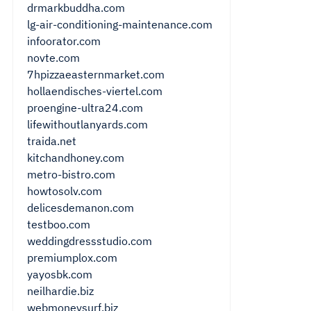
drmarkbuddha.com
lg-air-conditioning-maintenance.com
infoorator.com
novte.com
7hpizzaeasternmarket.com
hollaendisches-viertel.com
proengine-ultra24.com
lifewithoutlanyards.com
traida.net
kitchandhoney.com
metro-bistro.com
howtosolv.com
delicesdemanon.com
testboo.com
weddingdressstudio.com
premiumplox.com
yayosbk.com
neilhardie.biz
webmoneysurf.biz