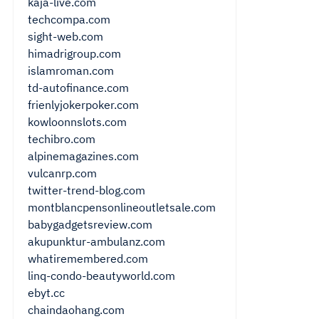
kaja-live.com
techcompa.com
sight-web.com
himadrigroup.com
islamroman.com
td-autofinance.com
frienlyjokerpoker.com
kowloonnslots.com
techibro.com
alpinemagazines.com
vulcanrp.com
twitter-trend-blog.com
montblancpensonlineoutletsale.com
babygadgetsreview.com
akupunktur-ambulanz.com
whatiremembered.com
linq-condo-beautyworld.com
ebyt.cc
chaindaohang.com