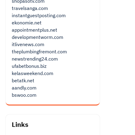
shopasotv.com
travelsanga.com
instantguestposting.com
ekonomie.net
appointmentplus.net
developmentworm.com
itlivenews.com
theplumbingfremont.com
newstrending24.com
ufabetbonus.biz
kelasweekend.com
betatk.net
aandly.com
bswoo.com
Links