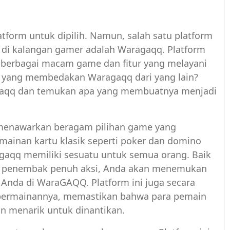
atform untuk dipilih. Namun, salah satu platform
 di kalangan gamer adalah Waragaqq. Platform
 berbagai macam game dan fitur yang melayani
a yang membedakan Waragaqq dari yang lain?
agaqq dan temukan apa yang membuatnya menjadi
menawarkan beragam pilihan game yang
rmainan kartu klasik seperti poker dan domino
agaqq memiliki sesuatu untuk semua orang. Baik
u penembak penuh aksi, Anda akan menemukan
 Anda di WaraGAQQ. Platform ini juga secara
permainannya, memastikan bahwa para pemain
an menarik untuk dinantikan.