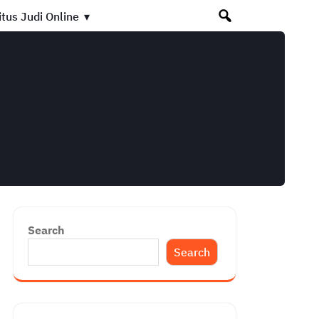
itus Judi Online
Search
Search