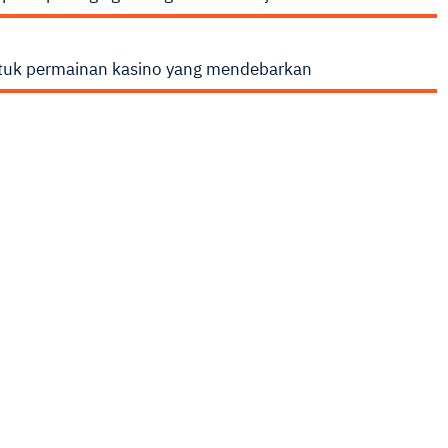
tuk permainan kasino yang mendebarkan