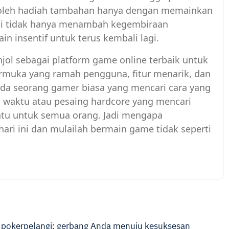
oleh hadiah tambahan hanya dengan memainkan
Ini tidak hanya menambah kegembiraan
n insentif untuk terus kembali lagi.
ol sebagai platform game online terbaik untuk
rmuka yang ramah pengguna, fitur menarik, dan
da seorang gamer biasa yang mencari cara yang
waktu atau pesaing hardcore yang mencari
atu untuk semua orang. Jadi mengapa
ri ini dan mulailah bermain game tidak seperti
n pokerpelangi: gerbang Anda menuju kesuksesan