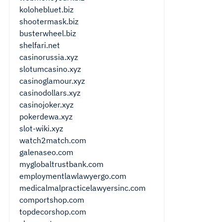
kolohebluet.biz
shootermask.biz
busterwheel.biz
shelfari.net
casinorussia.xyz
slotumcasino.xyz
casinoglamour.xyz
casinodollars.xyz
casinojoker.xyz
pokerdewa.xyz
slot-wiki.xyz
watch2match.com
galenaseo.com
myglobaltrustbank.com
employmentlawlawyergo.com
medicalmalpracticelawyersinc.com
comportshop.com
topdecorshop.com