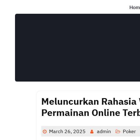
Skip
Hom
to
content
Meluncurkan Rahasia 
Permainan Online Ter
March 26, 2025
admin
Poker