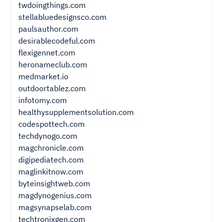
twdoingthings.com
stellabluedesignsco.com
paulsauthor.com
desirablecodeful.com
flexigennet.com
heronameclub.com
medmarket.io
outdoortablez.com
infotomy.com
healthysupplementsolution.com
codespottech.com
techdynogo.com
magchronicle.com
digipediatech.com
maglinkitnow.com
byteinsightweb.com
magdynogenius.com
magsynapselab.com
techtronixgen.com