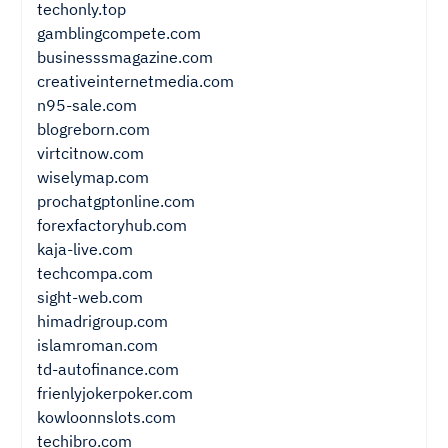
techonly.top
gamblingcompete.com
businesssmagazine.com
creativeinternetmedia.com
n95-sale.com
blogreborn.com
virtcitnow.com
wiselymap.com
prochatgptonline.com
forexfactoryhub.com
kaja-live.com
techcompa.com
sight-web.com
himadrigroup.com
islamroman.com
td-autofinance.com
frienlyjokerpoker.com
kowloonnslots.com
techibro.com