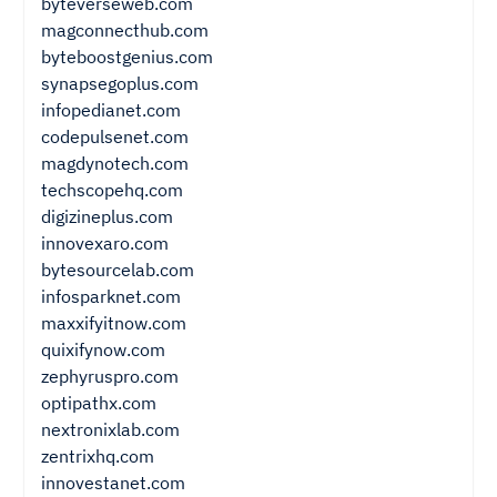
byteverseweb.com
magconnecthub.com
byteboostgenius.com
synapsegoplus.com
infopedianet.com
codepulsenet.com
magdynotech.com
techscopehq.com
digizineplus.com
innovexaro.com
bytesourcelab.com
infosparknet.com
maxxifyitnow.com
quixifynow.com
zephyruspro.com
optipathx.com
nextronixlab.com
zentrixhq.com
innovestanet.com