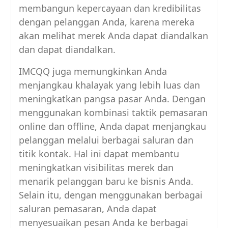
membangun kepercayaan dan kredibilitas
dengan pelanggan Anda, karena mereka
akan melihat merek Anda dapat diandalkan
dan dapat diandalkan.
IMCQQ juga memungkinkan Anda
menjangkau khalayak yang lebih luas dan
meningkatkan pangsa pasar Anda. Dengan
menggunakan kombinasi taktik pemasaran
online dan offline, Anda dapat menjangkau
pelanggan melalui berbagai saluran dan
titik kontak. Hal ini dapat membantu
meningkatkan visibilitas merek dan
menarik pelanggan baru ke bisnis Anda.
Selain itu, dengan menggunakan berbagai
saluran pemasaran, Anda dapat
menyesuaikan pesan Anda ke berbagai