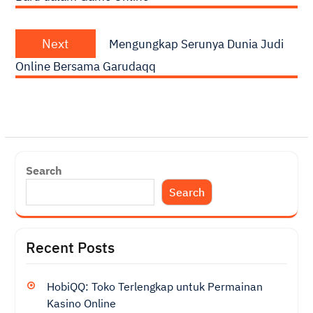
Next
Next
Mengungkap Serunya Dunia Judi
post:
Online Bersama Garudaqq
Search
Search
Recent Posts
HobiQQ: Toko Terlengkap untuk Permainan
Kasino Online