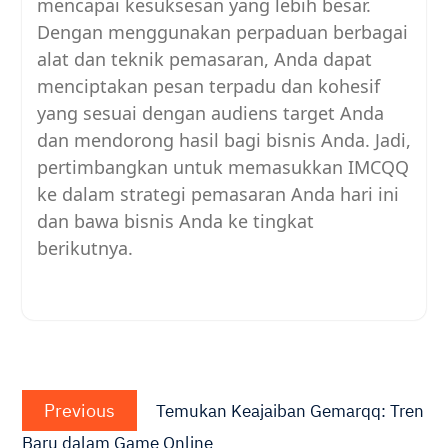
mencapai kesuksesan yang lebih besar.
Dengan menggunakan perpaduan berbagai
alat dan teknik pemasaran, Anda dapat
menciptakan pesan terpadu dan kohesif
yang sesuai dengan audiens target Anda
dan mendorong hasil bagi bisnis Anda. Jadi,
pertimbangkan untuk memasukkan IMCQQ
ke dalam strategi pemasaran Anda hari ini
dan bawa bisnis Anda ke tingkat
berikutnya.
Post
Previous
navigation
Previous
Temukan Keajaiban Gemarqq: Tren
post:
Baru dalam Game Online