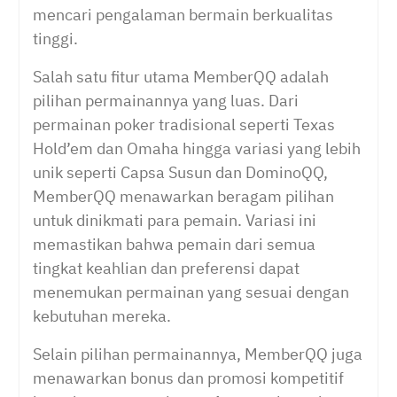
mencari pengalaman bermain berkualitas
tinggi.
Salah satu fitur utama MemberQQ adalah
pilihan permainannya yang luas. Dari
permainan poker tradisional seperti Texas
Hold’em dan Omaha hingga variasi yang lebih
unik seperti Capsa Susun dan DominoQQ,
MemberQQ menawarkan beragam pilihan
untuk dinikmati para pemain. Variasi ini
memastikan bahwa pemain dari semua
tingkat keahlian dan preferensi dapat
menemukan permainan yang sesuai dengan
kebutuhan mereka.
Selain pilihan permainannya, MemberQQ juga
menawarkan bonus dan promosi kompetitif