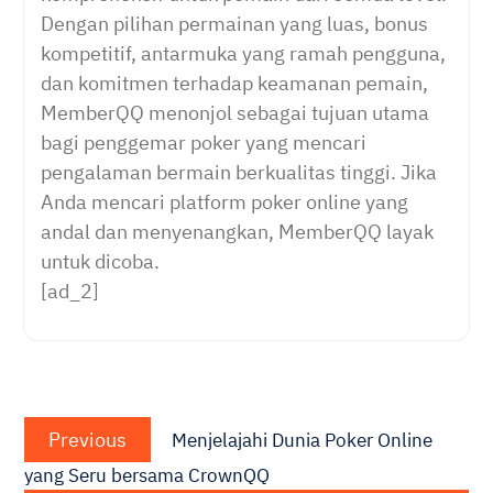
Dengan pilihan permainan yang luas, bonus
kompetitif, antarmuka yang ramah pengguna,
dan komitmen terhadap keamanan pemain,
MemberQQ menonjol sebagai tujuan utama
bagi penggemar poker yang mencari
pengalaman bermain berkualitas tinggi. Jika
Anda mencari platform poker online yang
andal dan menyenangkan, MemberQQ layak
untuk dicoba.
[ad_2]
Post
Previous
navigation
Previous
Menjelajahi Dunia Poker Online
post:
yang Seru bersama CrownQQ