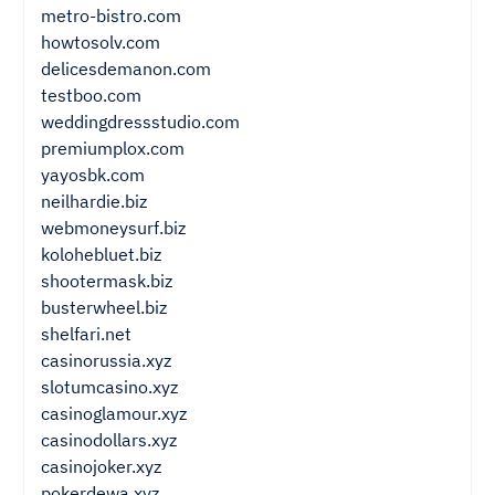
metro-bistro.com
howtosolv.com
delicesdemanon.com
testboo.com
weddingdressstudio.com
premiumplox.com
yayosbk.com
neilhardie.biz
webmoneysurf.biz
kolohebluet.biz
shootermask.biz
busterwheel.biz
shelfari.net
casinorussia.xyz
slotumcasino.xyz
casinoglamour.xyz
casinodollars.xyz
casinojoker.xyz
pokerdewa.xyz