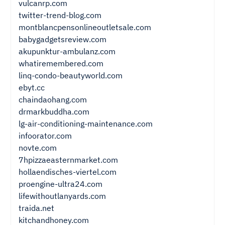
vulcanrp.com
twitter-trend-blog.com
montblancpensonlineoutletsale.com
babygadgetsreview.com
akupunktur-ambulanz.com
whatiremembered.com
linq-condo-beautyworld.com
ebyt.cc
chaindaohang.com
drmarkbuddha.com
lg-air-conditioning-maintenance.com
infoorator.com
novte.com
7hpizzaeasternmarket.com
hollaendisches-viertel.com
proengine-ultra24.com
lifewithoutlanyards.com
traida.net
kitchandhoney.com