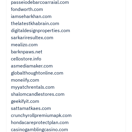
passeiodebarcoarraial.com
fondworth.com
iamseharkhan.com
thelatestkhabrain.com
digitaldesignproperties.com
sarkariresultex.com
mealizo.com
barknpaws.net
cellostore.info
asmediamaker.com
globalthoughtonline.com
moneiify.com
myyatchrentals.com
shalomcandlestores.com
geekifyit.com
sattamatkaes.com
crunchyrollpremiumapk.com
hondacareprotectplan.com
casinogamblingcasino.com