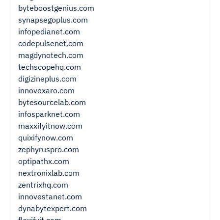
byteboostgenius.com
synapsegoplus.com
infopedianet.com
codepulsenet.com
magdynotech.com
techscopehq.com
digizineplus.com
innovexaro.com
bytesourcelab.com
infosparknet.com
maxxifyitnow.com
quixifynow.com
zephyruspro.com
optipathx.com
nextronixlab.com
zentrixhq.com
innovestanet.com
dynabytexpert.com