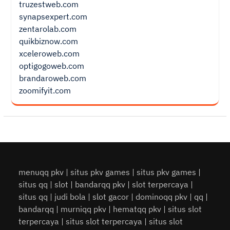
truzestweb.com
synapsexpert.com
zentarolab.com
quikbiznow.com
xceleroweb.com
optigogoweb.com
brandaroweb.com
zoomifyit.com
menuqq pkv
|
situs pkv games
|
situs pkv games
|
situs qq
|
slot
|
bandarqq pkv
|
slot terpercaya
|
situs qq
|
judi bola
|
slot gacor
|
dominoqq pkv
|
qq
|
bandarqq
|
murniqq pkv
|
hematqq pkv
|
situs slot
terpercaya
|
situs slot terpercaya
|
situs slot