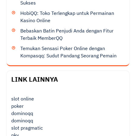
Sukses
HobiQQ: Toko Terlengkap untuk Permainan
Kasino Online
Bebaskan Batin Penjudi Anda dengan Fitur
Terbaik MemberQQ
Temukan Sensasi Poker Online dengan
Kompasqq: Sudut Pandang Seorang Pemain
LINK LAINNYA
slot online
poker
dominoqq
dominoqq
slot pragmatic
pkv