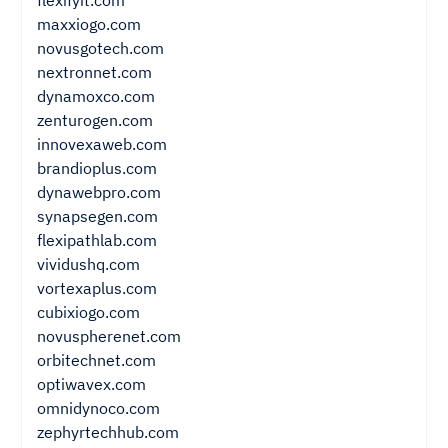
flexifyit.com
maxxiogo.com
novusgotech.com
nextronnet.com
dynamoxco.com
zenturogen.com
innovexaweb.com
brandioplus.com
dynawebpro.com
synapsegen.com
flexipathlab.com
vividushq.com
vortexaplus.com
cubixiogo.com
novuspherenet.com
orbitechnet.com
optiwavex.com
omnidynoco.com
zephyrtechhub.com