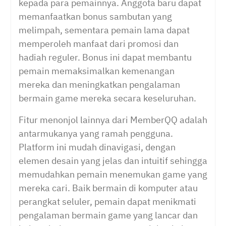
kepada para pemainnya. Anggota baru dapat
memanfaatkan bonus sambutan yang
melimpah, sementara pemain lama dapat
memperoleh manfaat dari promosi dan
hadiah reguler. Bonus ini dapat membantu
pemain memaksimalkan kemenangan
mereka dan meningkatkan pengalaman
bermain game mereka secara keseluruhan.
Fitur menonjol lainnya dari MemberQQ adalah
antarmukanya yang ramah pengguna.
Platform ini mudah dinavigasi, dengan
elemen desain yang jelas dan intuitif sehingga
memudahkan pemain menemukan game yang
mereka cari. Baik bermain di komputer atau
perangkat seluler, pemain dapat menikmati
pengalaman bermain game yang lancar dan