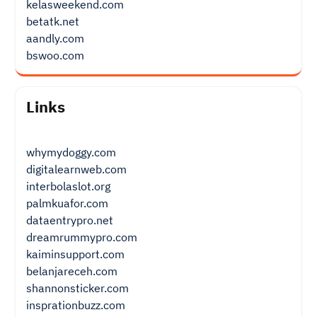
kelasweekend.com
betatk.net
aandly.com
bswoo.com
Links
whymydoggy.com
digitalearnweb.com
interbolaslot.org
palmkuafor.com
dataentrypro.net
dreamrummypro.com
kaiminsupport.com
belanjareceh.com
shannonsticker.com
insprationbuzz.com