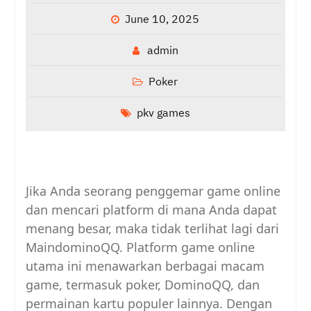
June 10, 2025
admin
Poker
pkv games
Jika Anda seorang penggemar game online
dan mencari platform di mana Anda dapat
menang besar, maka tidak terlihat lagi dari
MaindominoQQ. Platform game online
utama ini menawarkan berbagai macam
game, termasuk poker, DominoQQ, dan
permainan kartu populer lainnya. Dengan