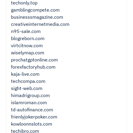
techonly.top
gamblingcompete.com
businesssmagazine.com
creativeinternetmedia.com
n95-sale.com
blogreborn.com
virtcitnow.com
wiselymap.com
prochatgptonline.com
forexfactoryhub.com
kaja-live.com
techcompa.com
sight-web.com
himadrigroup.com
islamroman.com
td-autofinance.com
frienlyjokerpoker.com
kowloonnslots.com
techibro.com