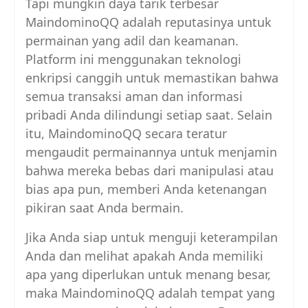
Tapi mungkin daya tarik terbesar
MaindominoQQ adalah reputasinya untuk
permainan yang adil dan keamanan.
Platform ini menggunakan teknologi
enkripsi canggih untuk memastikan bahwa
semua transaksi aman dan informasi
pribadi Anda dilindungi setiap saat. Selain
itu, MaindominoQQ secara teratur
mengaudit permainannya untuk menjamin
bahwa mereka bebas dari manipulasi atau
bias apa pun, memberi Anda ketenangan
pikiran saat Anda bermain.
Jika Anda siap untuk menguji keterampilan
Anda dan melihat apakah Anda memiliki
apa yang diperlukan untuk menang besar,
maka MaindominoQQ adalah tempat yang