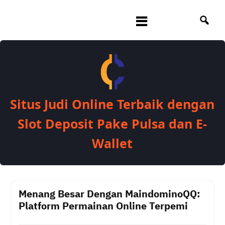
Skip
to
content
Situs Judi Online Terbaik dengan
Slot Deposit Pake Pulsa dan E-
Wallet
Menang Besar Dengan MaindominoQQ:
Platform Permainan Online Terpemi