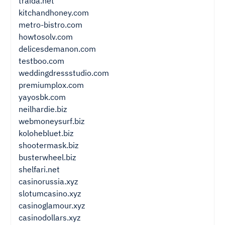
traida.net
kitchandhoney.com
metro-bistro.com
howtosolv.com
delicesdemanon.com
testboo.com
weddingdressstudio.com
premiumplox.com
yayosbk.com
neilhardie.biz
webmoneysurf.biz
kolohebluet.biz
shootermask.biz
busterwheel.biz
shelfari.net
casinorussia.xyz
slotumcasino.xyz
casinoglamour.xyz
casinodollars.xyz