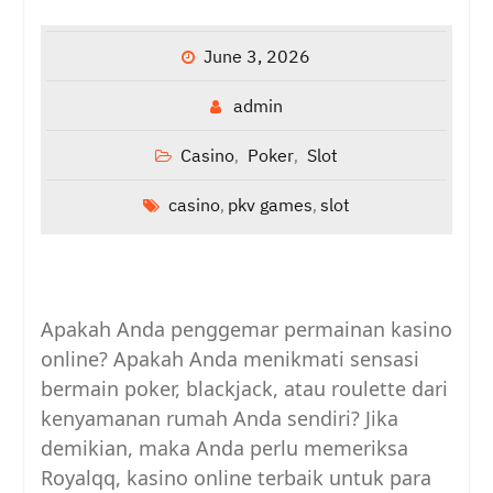
June 3, 2026
admin
Casino
Poker
Slot
,
,
casino
pkv games
slot
,
,
Apakah Anda penggemar permainan kasino
online? Apakah Anda menikmati sensasi
bermain poker, blackjack, atau roulette dari
kenyamanan rumah Anda sendiri? Jika
demikian, maka Anda perlu memeriksa
Royalqq, kasino online terbaik untuk para