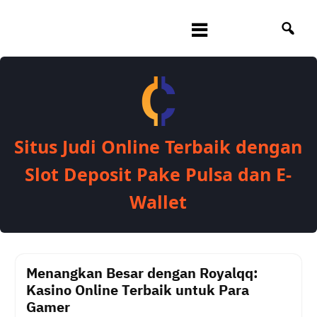
Skip
to
content
Situs Judi Online Terbaik dengan
Slot Deposit Pake Pulsa dan E-
Wallet
Menangkan Besar dengan Royalqq:
Kasino Online Terbaik untuk Para
Gamer