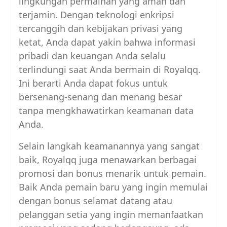
lingkungan permainan yang aman dan
terjamin. Dengan teknologi enkripsi
tercanggih dan kebijakan privasi yang
ketat, Anda dapat yakin bahwa informasi
pribadi dan keuangan Anda selalu
terlindungi saat Anda bermain di Royalqq.
Ini berarti Anda dapat fokus untuk
bersenang-senang dan menang besar
tanpa mengkhawatirkan keamanan data
Anda.
Selain langkah keamanannya yang sangat
baik, Royalqq juga menawarkan berbagai
promosi dan bonus menarik untuk pemain.
Baik Anda pemain baru yang ingin memulai
dengan bonus selamat datang atau
pelanggan setia yang ingin memanfaatkan