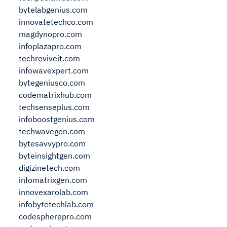
bytelabgenius.com
innovatetechco.com
magdynopro.com
infoplazapro.com
techreviveit.com
infowavexpert.com
bytegeniusco.com
codematrixhub.com
techsenseplus.com
infoboostgenius.com
techwavegen.com
bytesavvypro.com
byteinsightgen.com
digizinetech.com
infomatrixgen.com
innovexarolab.com
infobytetechlab.com
codespherepro.com