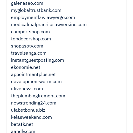
galenaseo.com
myglobaltrustbank.com
employmentlawlawyergo.com
medicalmalpracticelawyersinc.com
comportshop.com
topdecorshop.com
shopasotv.com
travelsanga.com
instantguestposting.com
ekonomie.net
appointmentplus.net
developmentworm.com
itlivenews.com
theplumbingfremont.com
newstrending24.com
ufabetbonus.biz
kelasweekend.com
betatk.net
aandly.com