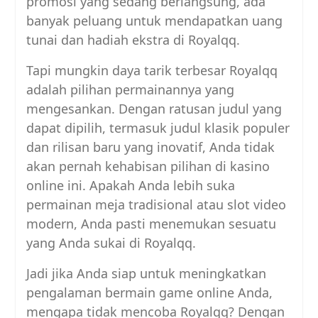
promosi yang sedang berlangsung, ada
banyak peluang untuk mendapatkan uang
tunai dan hadiah ekstra di Royalqq.
Tapi mungkin daya tarik terbesar Royalqq
adalah pilihan permainannya yang
mengesankan. Dengan ratusan judul yang
dapat dipilih, termasuk judul klasik populer
dan rilisan baru yang inovatif, Anda tidak
akan pernah kehabisan pilihan di kasino
online ini. Apakah Anda lebih suka
permainan meja tradisional atau slot video
modern, Anda pasti menemukan sesuatu
yang Anda sukai di Royalqq.
Jadi jika Anda siap untuk meningkatkan
pengalaman bermain game online Anda,
mengapa tidak mencoba Royalqq? Dengan