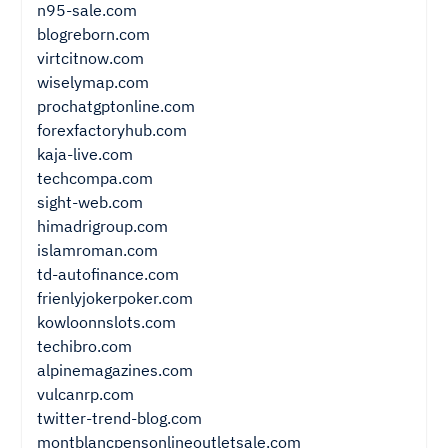
n95-sale.com
blogreborn.com
virtcitnow.com
wiselymap.com
prochatgptonline.com
forexfactoryhub.com
kaja-live.com
techcompa.com
sight-web.com
himadrigroup.com
islamroman.com
td-autofinance.com
frienlyjokerpoker.com
kowloonnslots.com
techibro.com
alpinemagazines.com
vulcanrp.com
twitter-trend-blog.com
montblancpensonlineoutletsale.com