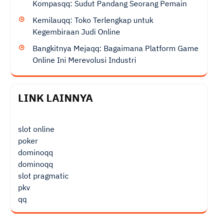
Kompasqq: Sudut Pandang Seorang Pemain
Kemilauqq: Toko Terlengkap untuk
Kegembiraan Judi Online
Bangkitnya Mejaqq: Bagaimana Platform Game
Online Ini Merevolusi Industri
LINK LAINNYA
slot online
poker
dominoqq
dominoqq
slot pragmatic
pkv
qq