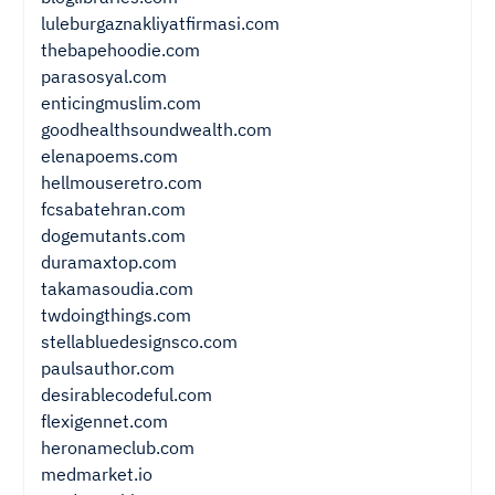
luleburgaznakliyatfirmasi.com
thebapehoodie.com
parasosyal.com
enticingmuslim.com
goodhealthsoundwealth.com
elenapoems.com
hellmouseretro.com
fcsabatehran.com
dogemutants.com
duramaxtop.com
takamasoudia.com
twdoingthings.com
stellabluedesignsco.com
paulsauthor.com
desirablecodeful.com
flexigennet.com
heronameclub.com
medmarket.io