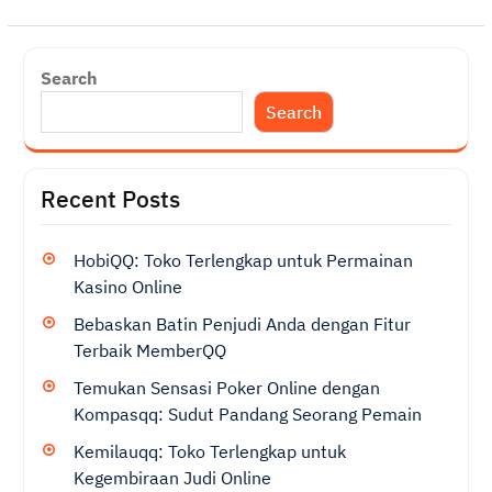
Search
Search
Recent Posts
HobiQQ: Toko Terlengkap untuk Permainan
Kasino Online
Bebaskan Batin Penjudi Anda dengan Fitur
Terbaik MemberQQ
Temukan Sensasi Poker Online dengan
Kompasqq: Sudut Pandang Seorang Pemain
Kemilauqq: Toko Terlengkap untuk
Kegembiraan Judi Online