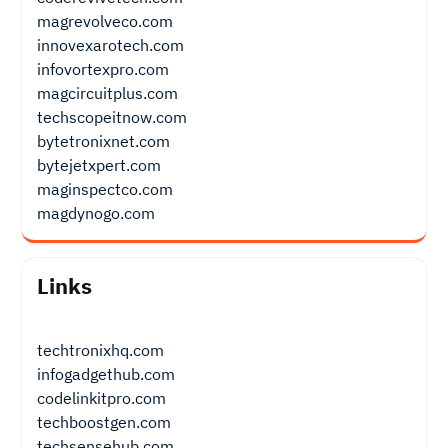
magrevolveco.com
innovexarotech.com
infovortexpro.com
magcircuitplus.com
techscopeitnow.com
bytetronixnet.com
bytejetxpert.com
maginspectco.com
magdynogo.com
Links
techtronixhq.com
infogadgethub.com
codelinkitpro.com
techboostgen.com
techsensehub.com