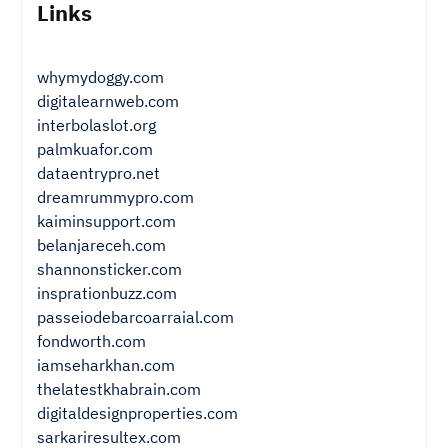
Links
whymydoggy.com
digitalearnweb.com
interbolaslot.org
palmkuafor.com
dataentrypro.net
dreamrummypro.com
kaiminsupport.com
belanjareceh.com
shannonsticker.com
insprationbuzz.com
passeiodebarcoarraial.com
fondworth.com
iamseharkhan.com
thelatestkhabrain.com
digitaldesignproperties.com
sarkariresultex.com