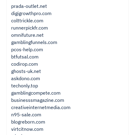
prada-outlet.net
digigrowthpro.com
colttrickle.com
runnerpickfr.com
omnifuture.net
gamblingfunnels.com
pcos-help.com
btfutsal.com
codirop.com
ghosts-uk.net
askdono.com
techonly.top
gamblingcompete.com
businesssmagazine.com
creativeinternetmedia.com
n95-sale.com
blogreborn.com
virtcitnow.com