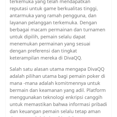
terkemuka yang telah mendapatkan
reputasi untuk game berkualitas tinggi,
antarmuka yang ramah pengguna, dan
layanan pelanggan terkemuka. Dengan
berbagai macam permainan dan turnamen
untuk dipilih, pemain selalu dapat
menemukan permainan yang sesuai
dengan preferensi dan tingkat
keterampilan mereka di DivaQQ.
Salah satu alasan utama mengapa DivaQQ
adalah pilihan utama bagi pemain poker di
mana -mana adalah komitmennya untuk
bermain dan keamanan yang adil. Platform
menggunakan teknologi enkripsi canggih
untuk memastikan bahwa informasi pribadi
dan keuangan pemain selalu tetap aman