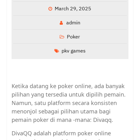
March 29, 2025
admin
Poker
pkv games
Ketika datang ke poker online, ada banyak
pilihan yang tersedia untuk dipilih pemain.
Namun, satu platform secara konsisten
menonjol sebagai pilihan utama bagi
pemain poker di mana -mana: Divaqq.
DivaQQ adalah platform poker online