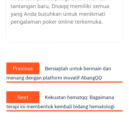
tantangan baru, Divaqq memiliki semua
yang Anda butuhkan untuk menikmati
pengalaman poker online terkemuka.
Post
Previous
navigation
Previous
Bersiaplah untuk bermain dan
post:
menang dengan platform inovatif AbangQQ
Next
Next
Kekuatan hematqq: Bagaimana
post:
terapi ini membentuk kembali bidang hematologi