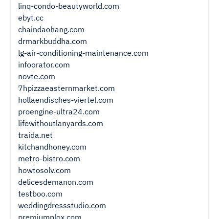
linq-condo-beautyworld.com
ebyt.cc
chaindaohang.com
drmarkbuddha.com
lg-air-conditioning-maintenance.com
infoorator.com
novte.com
7hpizzaeasternmarket.com
hollaendisches-viertel.com
proengine-ultra24.com
lifewithoutlanyards.com
traida.net
kitchandhoney.com
metro-bistro.com
howtosolv.com
delicesdemanon.com
testboo.com
weddingdressstudio.com
premiumplox.com