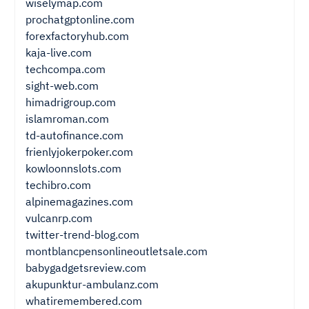
wiselymap.com
prochatgptonline.com
forexfactoryhub.com
kaja-live.com
techcompa.com
sight-web.com
himadrigroup.com
islamroman.com
td-autofinance.com
frienlyjokerpoker.com
kowloonnslots.com
techibro.com
alpinemagazines.com
vulcanrp.com
twitter-trend-blog.com
montblancpensonlineoutletsale.com
babygadgetsreview.com
akupunktur-ambulanz.com
whatiremembered.com