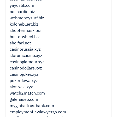
yayosbk.com
neilhardie.biz
webmoneysurf.biz
kolohebluet.biz
shootermask.biz
busterwheel.biz
shelfari.net
casinorussia.xyz
slotumcasino.xyz
casinoglamour.xyz
casinodollars.xyz
casinojoker.xyz
pokerdewa.xyz
slot-wiki.xyz
watch2match.com
galenaseo.com
myglobaltrustbank.com
employmentlawlawyergo.com