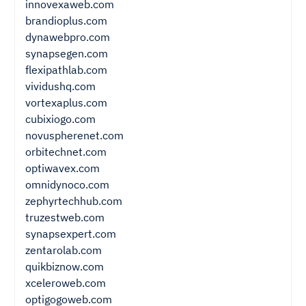
innovexaweb.com
brandioplus.com
dynawebpro.com
synapsegen.com
flexipathlab.com
vividushq.com
vortexaplus.com
cubixiogo.com
novuspherenet.com
orbitechnet.com
optiwavex.com
omnidynoco.com
zephyrtechhub.com
truzestweb.com
synapsexpert.com
zentarolab.com
quikbiznow.com
xceleroweb.com
optigogoweb.com