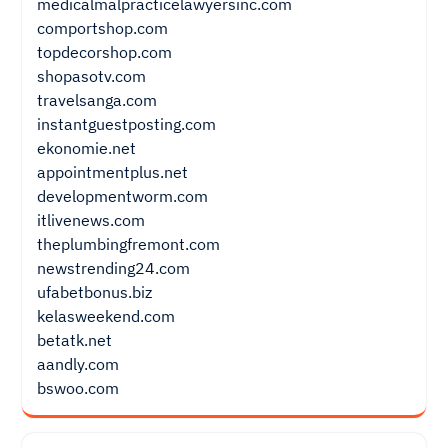
medicalmalpracticelawyersinc.com
comportshop.com
topdecorshop.com
shopasotv.com
travelsanga.com
instantguestposting.com
ekonomie.net
appointmentplus.net
developmentworm.com
itlivenews.com
theplumbingfremont.com
newstrending24.com
ufabetbonus.biz
kelasweekend.com
betatk.net
aandly.com
bswoo.com