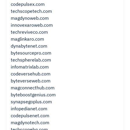
codepulsex.com
techscopetech.com
magdynoweb.com
innovexaroweb.com
techreviveco.com
maglinkaro.com
dynabytenet.com
bytesourcepro.com
techspherelab.com
infomatrixlab.com
codeversehub.com
byteverseweb.com
magconnecthub.com
byteboostgenius.com
synapsegoplus.com
infopedianet.com
codepulsenet.com
magdynotech.com
techscopehq.com