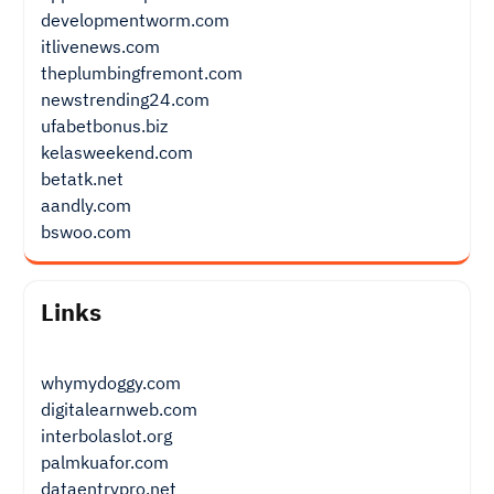
developmentworm.com
itlivenews.com
theplumbingfremont.com
newstrending24.com
ufabetbonus.biz
kelasweekend.com
betatk.net
aandly.com
bswoo.com
Links
whymydoggy.com
digitalearnweb.com
interbolaslot.org
palmkuafor.com
dataentrypro.net