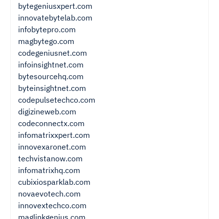
bytegeniusxpert.com
innovatebytelab.com
infobytepro.com
magbytego.com
codegeniusnet.com
infoinsightnet.com
bytesourcehq.com
byteinsightnet.com
codepulsetechco.com
digizineweb.com
codeconnectx.com
infomatrixxpert.com
innovexaronet.com
techvistanow.com
infomatrixhq.com
cubixiosparklab.com
novaevotech.com
innovextechco.com
maglinkgenius.com