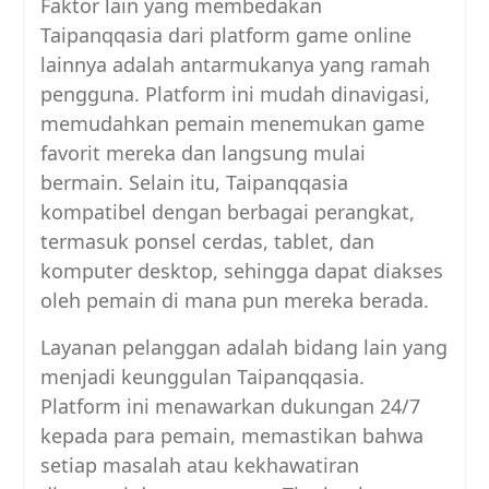
Faktor lain yang membedakan
Taipanqqasia dari platform game online
lainnya adalah antarmukanya yang ramah
pengguna. Platform ini mudah dinavigasi,
memudahkan pemain menemukan game
favorit mereka dan langsung mulai
bermain. Selain itu, Taipanqqasia
kompatibel dengan berbagai perangkat,
termasuk ponsel cerdas, tablet, dan
komputer desktop, sehingga dapat diakses
oleh pemain di mana pun mereka berada.
Layanan pelanggan adalah bidang lain yang
menjadi keunggulan Taipanqqasia.
Platform ini menawarkan dukungan 24/7
kepada para pemain, memastikan bahwa
setiap masalah atau kekhawatiran