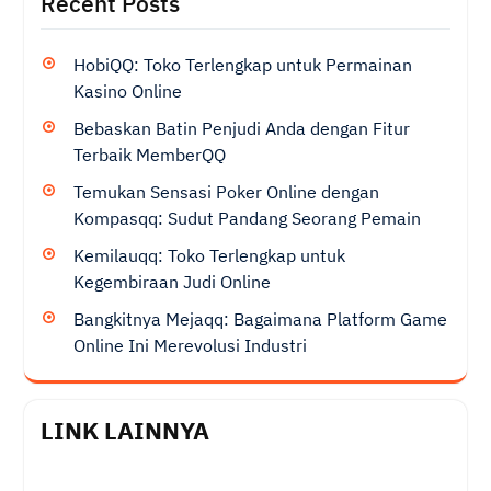
Recent Posts
HobiQQ: Toko Terlengkap untuk Permainan
Kasino Online
Bebaskan Batin Penjudi Anda dengan Fitur
Terbaik MemberQQ
Temukan Sensasi Poker Online dengan
Kompasqq: Sudut Pandang Seorang Pemain
Kemilauqq: Toko Terlengkap untuk
Kegembiraan Judi Online
Bangkitnya Mejaqq: Bagaimana Platform Game
Online Ini Merevolusi Industri
LINK LAINNYA