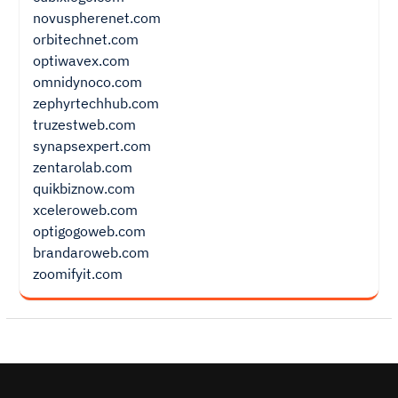
novuspherenet.com
orbitechnet.com
optiwavex.com
omnidynoco.com
zephyrtechhub.com
truzestweb.com
synapsexpert.com
zentarolab.com
quikbiznow.com
xceleroweb.com
optigogoweb.com
brandaroweb.com
zoomifyit.com