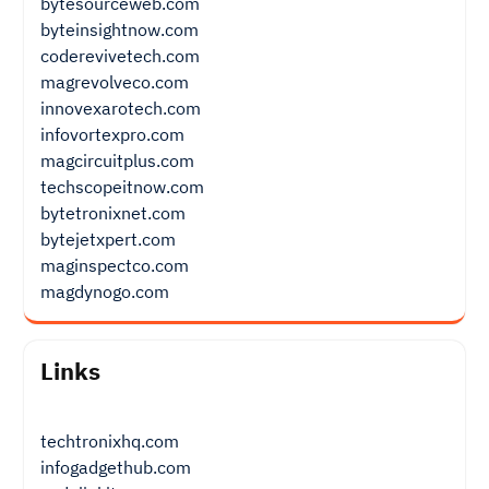
bytesourceweb.com
byteinsightnow.com
coderevivetech.com
magrevolveco.com
innovexarotech.com
infovortexpro.com
magcircuitplus.com
techscopeitnow.com
bytetronixnet.com
bytejetxpert.com
maginspectco.com
magdynogo.com
Links
techtronixhq.com
infogadgethub.com