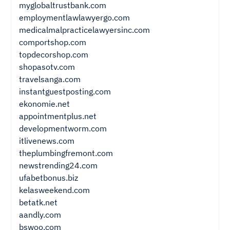
myglobaltrustbank.com
employmentlawlawyergo.com
medicalmalpracticelawyersinc.com
comportshop.com
topdecorshop.com
shopasotv.com
travelsanga.com
instantguestposting.com
ekonomie.net
appointmentplus.net
developmentworm.com
itlivenews.com
theplumbingfremont.com
newstrending24.com
ufabetbonus.biz
kelasweekend.com
betatk.net
aandly.com
bswoo.com