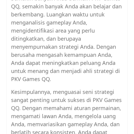
QQ, semakin banyak Anda akan belajar dan
berkembang. Luangkan waktu untuk
menganalisis gameplay Anda,
mengidentifikasi area yang perlu
ditingkatkan, dan berupaya
menyempurnakan strategi Anda. Dengan
berusaha mengasah kemampuan Anda,
Anda dapat meningkatkan peluang Anda
untuk menang dan menjadi ahli strategi di
PKV Games QQ.
Kesimpulannya, menguasai seni strategi
sangat penting untuk sukses di PKV Games
QQ. Dengan memahami aturan permainan,
mengamati lawan Anda, mengelola uang
Anda, memvariasikan gameplay Anda, dan
berlatih secara konsisten, Anda dapat