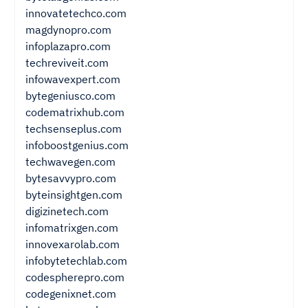
innovatetechco.com
magdynopro.com
infoplazapro.com
techreviveit.com
infowavexpert.com
bytegeniusco.com
codematrixhub.com
techsenseplus.com
infoboostgenius.com
techwavegen.com
bytesavvypro.com
byteinsightgen.com
digizinetech.com
infomatrixgen.com
innovexarolab.com
infobytetechlab.com
codespherepro.com
codegenixnet.com