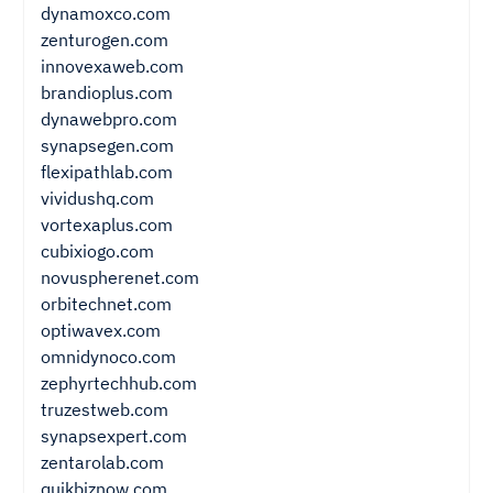
dynamoxco.com
zenturogen.com
innovexaweb.com
brandioplus.com
dynawebpro.com
synapsegen.com
flexipathlab.com
vividushq.com
vortexaplus.com
cubixiogo.com
novuspherenet.com
orbitechnet.com
optiwavex.com
omnidynoco.com
zephyrtechhub.com
truzestweb.com
synapsexpert.com
zentarolab.com
quikbiznow.com