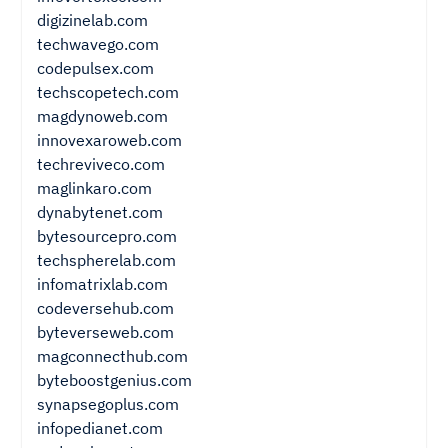
digizinelab.com
techwavego.com
codepulsex.com
techscopetech.com
magdynoweb.com
innovexaroweb.com
techreviveco.com
maglinkaro.com
dynabytenet.com
bytesourcepro.com
techspherelab.com
infomatrixlab.com
codeversehub.com
byteverseweb.com
magconnecthub.com
byteboostgenius.com
synapsegoplus.com
infopedianet.com