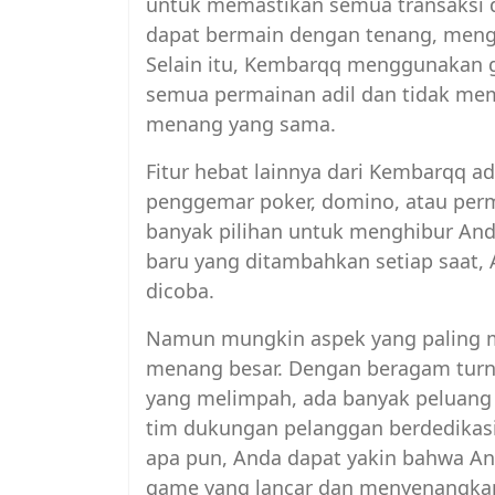
untuk memastikan semua transaksi da
dapat bermain dengan tenang, meng
Selain itu, Kembarqq menggunakan 
semua permainan adil dan tidak me
menang yang sama.
Fitur hebat lainnya dari Kembarqq 
penggemar poker, domino, atau per
banyak pilihan untuk menghibur An
baru yang ditambahkan setiap saat, 
dicoba.
Namun mungkin aspek yang paling m
menang besar. Dengan beragam turn
yang melimpah, ada banyak peluang
tim dukungan pelanggan berdedikas
apa pun, Anda dapat yakin bahwa 
game yang lancar dan menyenangka