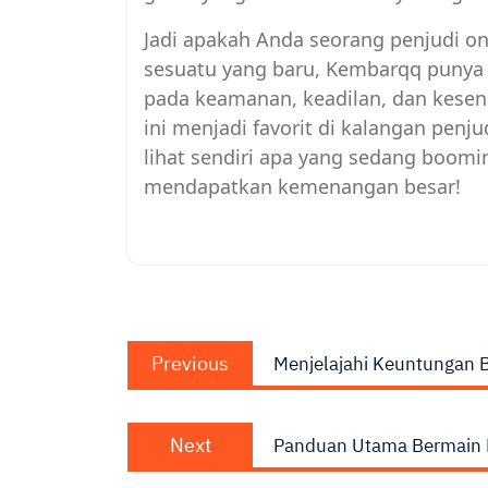
Jadi apakah Anda seorang penjudi o
sesuatu yang baru, Kembarqq punya
pada keamanan, keadilan, dan kese
ini menjadi favorit di kalangan penj
lihat sendiri apa yang sedang boom
mendapatkan kemenangan besar!
Post
Previous
navigation
Previous
Menjelajahi Keuntungan 
post:
Next
Next
Panduan Utama Bermain L
post: