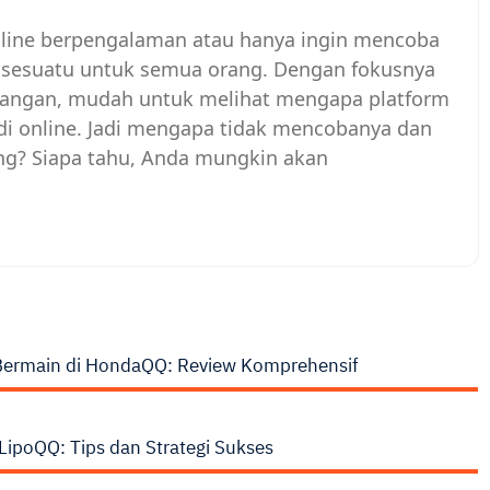
nline berpengalaman atau hanya ingin mencoba
 sesuatu untuk semua orang. Dengan fokusnya
nangan, mudah untuk melihat mengapa platform
udi online. Jadi mengapa tidak mencobanya dan
ing? Siapa tahu, Anda mungkin akan
Bermain di HondaQQ: Review Komprehensif
ipoQQ: Tips dan Strategi Sukses