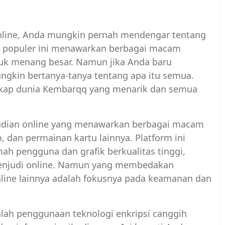
online, Anda mungkin pernah mendengar tentang
e populer ini menawarkan berbagai macam
uk menang besar. Namun jika Anda baru
gkin bertanya-tanya tentang apa itu semua.
ngkap dunia Kembarqq yang menarik dan semua
udian online yang menawarkan berbagai macam
, dan permainan kartu lainnya. Platform ini
h pengguna dan grafik berkualitas tinggi,
 penjudi online. Namun yang membedakan
nline lainnya adalah fokusnya pada keamanan dan
alah penggunaan teknologi enkripsi canggih