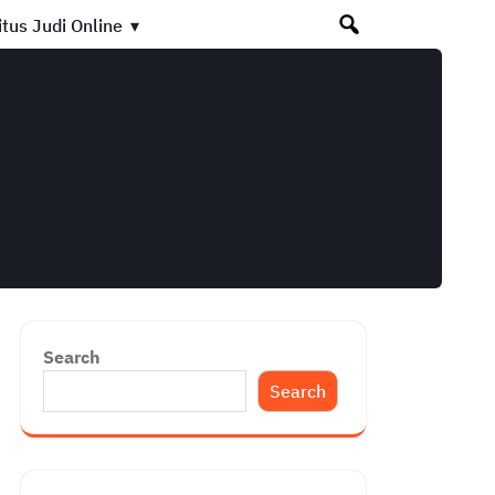
itus Judi Online
Search
Search