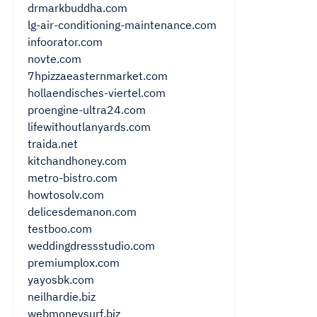
drmarkbuddha.com
lg-air-conditioning-maintenance.com
infoorator.com
novte.com
7hpizzaeasternmarket.com
hollaendisches-viertel.com
proengine-ultra24.com
lifewithoutlanyards.com
traida.net
kitchandhoney.com
metro-bistro.com
howtosolv.com
delicesdemanon.com
testboo.com
weddingdressstudio.com
premiumplox.com
yayosbk.com
neilhardie.biz
webmoneysurf.biz