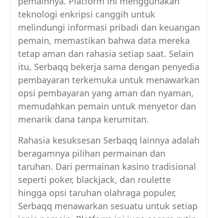
pemainnya. Platform ini menggunakan
teknologi enkripsi canggih untuk
melindungi informasi pribadi dan keuangan
pemain, memastikan bahwa data mereka
tetap aman dan rahasia setiap saat. Selain
itu, Serbaqq bekerja sama dengan penyedia
pembayaran terkemuka untuk menawarkan
opsi pembayaran yang aman dan nyaman,
memudahkan pemain untuk menyetor dan
menarik dana tanpa kerumitan.
Rahasia kesuksesan Serbaqq lainnya adalah
beragamnya pilihan permainan dan
taruhan. Dari permainan kasino tradisional
seperti poker, blackjack, dan roulette
hingga opsi taruhan olahraga populer,
Serbaqq menawarkan sesuatu untuk setiap