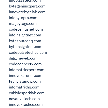
infoplazatech.com
bytegeniusxpert.com
innovatebytelab.com
infobytepro.com
magbytego.com
codegeniusnet.com
infoinsightnet.com
bytesourcehq.com
byteinsightnet.com
codepulsetechco.com
digizineweb.com
codeconnectx.com
infomatrixxpert.com
innovexaronet.com
techvistanow.com
infomatrixhq.com
cubixiosparklab.com
novaevotech.com
innovextechco.com