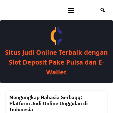
Skip
to
content
Situs Judi Online Terbaik dengan
Slot Deposit Pake Pulsa dan E-
Wallet
Mengungkap Rahasia Serbaqq:
Platform Judi Online Unggulan di
Indonesia