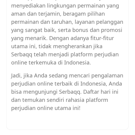
menyediakan lingkungan permainan yang
aman dan terjamin, beragam pilihan
permainan dan taruhan, layanan pelanggan
yang sangat baik, serta bonus dan promosi
yang menarik. Dengan adanya fitur-fitur
utama ini, tidak mengherankan jika
Serbaqq telah menjadi platform perjudian
online terkemuka di Indonesia.
Jadi, jika Anda sedang mencari pengalaman
perjudian online terbaik di Indonesia, Anda
bisa mengunjungi Serbaqq. Daftar hari ini
dan temukan sendiri rahasia platform
perjudian online utama ini!