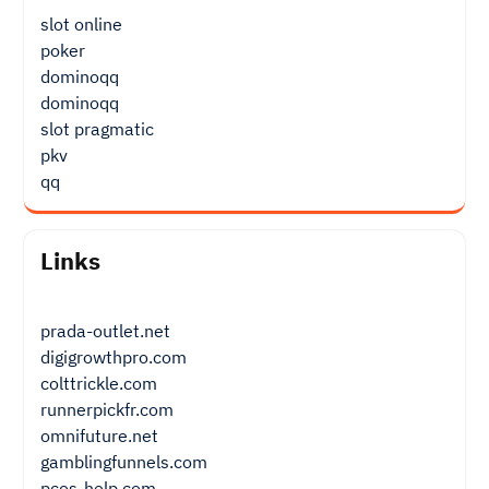
slot online
poker
dominoqq
dominoqq
slot pragmatic
pkv
qq
Links
prada-outlet.net
digigrowthpro.com
colttrickle.com
runnerpickfr.com
omnifuture.net
gamblingfunnels.com
pcos-help.com