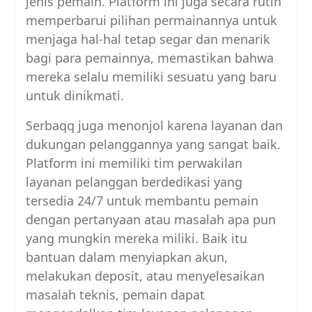
jenis pemain. Platform ini juga secara rutin
memperbarui pilihan permainannya untuk
menjaga hal-hal tetap segar dan menarik
bagi para pemainnya, memastikan bahwa
mereka selalu memiliki sesuatu yang baru
untuk dinikmati.
Serbaqq juga menonjol karena layanan dan
dukungan pelanggannya yang sangat baik.
Platform ini memiliki tim perwakilan
layanan pelanggan berdedikasi yang
tersedia 24/7 untuk membantu pemain
dengan pertanyaan atau masalah apa pun
yang mungkin mereka miliki. Baik itu
bantuan dalam menyiapkan akun,
melakukan deposit, atau menyelesaikan
masalah teknis, pemain dapat