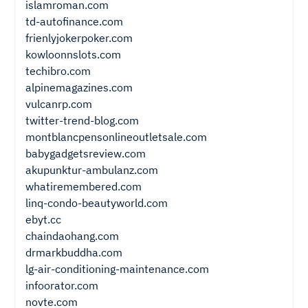
islamroman.com
td-autofinance.com
frienlyjokerpoker.com
kowloonnslots.com
techibro.com
alpinemagazines.com
vulcanrp.com
twitter-trend-blog.com
montblancpensonlineoutletsale.com
babygadgetsreview.com
akupunktur-ambulanz.com
whatiremembered.com
linq-condo-beautyworld.com
ebyt.cc
chaindaohang.com
drmarkbuddha.com
lg-air-conditioning-maintenance.com
infoorator.com
novte.com