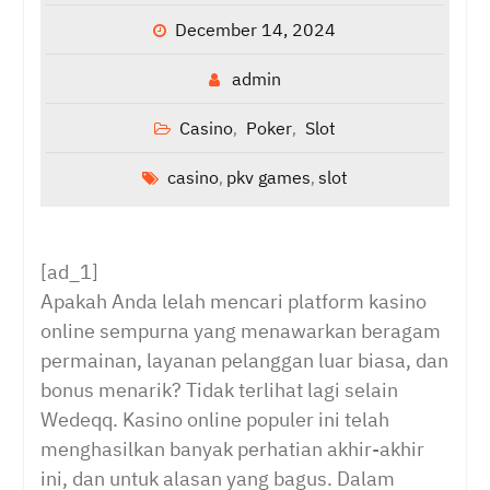
December 14, 2024
admin
Casino
Poker
Slot
,
,
casino
pkv games
slot
,
,
[ad_1]
Apakah Anda lelah mencari platform kasino
online sempurna yang menawarkan beragam
permainan, layanan pelanggan luar biasa, dan
bonus menarik? Tidak terlihat lagi selain
Wedeqq. Kasino online populer ini telah
menghasilkan banyak perhatian akhir-akhir
ini, dan untuk alasan yang bagus. Dalam