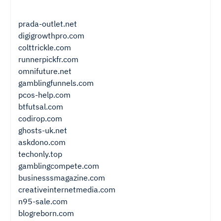
prada-outlet.net
digigrowthpro.com
colttrickle.com
runnerpickfr.com
omnifuture.net
gamblingfunnels.com
pcos-help.com
btfutsal.com
codirop.com
ghosts-uk.net
askdono.com
techonly.top
gamblingcompete.com
businesssmagazine.com
creativeinternetmedia.com
n95-sale.com
blogreborn.com