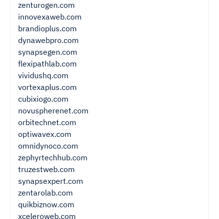
zenturogen.com
innovexaweb.com
brandioplus.com
dynawebpro.com
synapsegen.com
flexipathlab.com
vividushq.com
vortexaplus.com
cubixiogo.com
novuspherenet.com
orbitechnet.com
optiwavex.com
omnidynoco.com
zephyrtechhub.com
truzestweb.com
synapsexpert.com
zentarolab.com
quikbiznow.com
xceleroweb.com