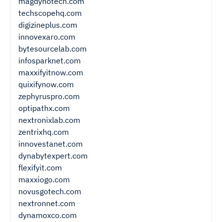
magdynotech.com
techscopehq.com
digizineplus.com
innovexaro.com
bytesourcelab.com
infosparknet.com
maxxifyitnow.com
quixifynow.com
zephyruspro.com
optipathx.com
nextronixlab.com
zentrixhq.com
innovestanet.com
dynabytexpert.com
flexifyit.com
maxxiogo.com
novusgotech.com
nextronnet.com
dynamoxco.com