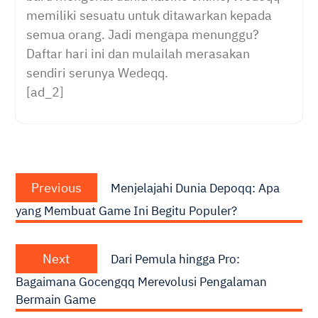
memiliki sesuatu untuk ditawarkan kepada
semua orang. Jadi mengapa menunggu?
Daftar hari ini dan mulailah merasakan
sendiri serunya Wedeqq.
[ad_2]
Post
Previous
navigation
Previous
Menjelajahi Dunia Depoqq: Apa
post:
yang Membuat Game Ini Begitu Populer?
Next
Next
Dari Pemula hingga Pro:
post:
Bagaimana Gocengqq Merevolusi Pengalaman
Bermain Game