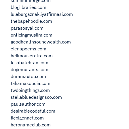
somniumforge.com
bloglibraries.com
luleburgaznakliyatfirmasi.com
thebapehoodie.com
parasosyal.com
enticingmuslim.com
goodhealthsoundwealth.com
elenapoems.com
hellmouseretro.com
fcsabatehran.com
dogemutants.com
duramaxtop.com
takamasoudia.com
twdoingthings.com
stellabluedesignsco.com
paulsauthor.com
desirablecodeful.com
flexigennet.com
heronameclub.com