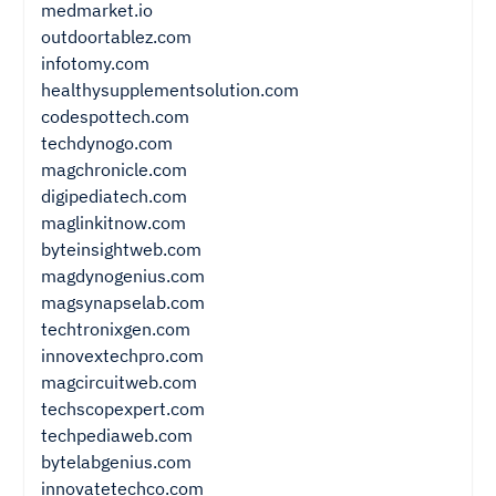
medmarket.io
outdoortablez.com
infotomy.com
healthysupplementsolution.com
codespottech.com
techdynogo.com
magchronicle.com
digipediatech.com
maglinkitnow.com
byteinsightweb.com
magdynogenius.com
magsynapselab.com
techtronixgen.com
innovextechpro.com
magcircuitweb.com
techscopexpert.com
techpediaweb.com
bytelabgenius.com
innovatetechco.com