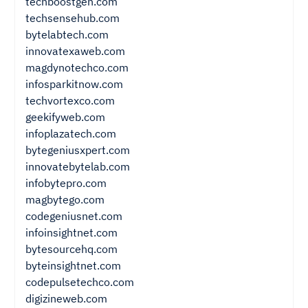
techboostgen.com
techsensehub.com
bytelabtech.com
innovatexaweb.com
magdynotechco.com
infosparkitnow.com
techvortexco.com
geekifyweb.com
infoplazatech.com
bytegeniusxpert.com
innovatebytelab.com
infobytepro.com
magbytego.com
codegeniusnet.com
infoinsightnet.com
bytesourcehq.com
byteinsightnet.com
codepulsetechco.com
digizineweb.com