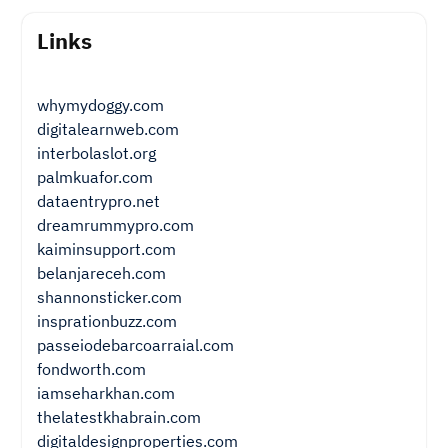
Links
whymydoggy.com
digitalearnweb.com
interbolaslot.org
palmkuafor.com
dataentrypro.net
dreamrummypro.com
kaiminsupport.com
belanjareceh.com
shannonsticker.com
insprationbuzz.com
passeiodebarcoarraial.com
fondworth.com
iamseharkhan.com
thelatestkhabrain.com
digitaldesignproperties.com