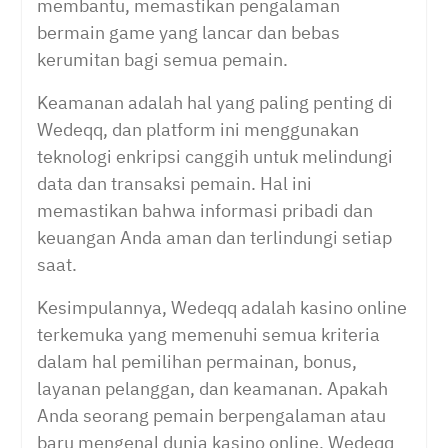
membantu, memastikan pengalaman
bermain game yang lancar dan bebas
kerumitan bagi semua pemain.
Keamanan adalah hal yang paling penting di
Wedeqq, dan platform ini menggunakan
teknologi enkripsi canggih untuk melindungi
data dan transaksi pemain. Hal ini
memastikan bahwa informasi pribadi dan
keuangan Anda aman dan terlindungi setiap
saat.
Kesimpulannya, Wedeqq adalah kasino online
terkemuka yang memenuhi semua kriteria
dalam hal pemilihan permainan, bonus,
layanan pelanggan, dan keamanan. Apakah
Anda seorang pemain berpengalaman atau
baru mengenal dunia kasino online, Wedeqq