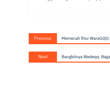
Post
Previous
navigation
Previous
Memecah fitur WaraGQQ: 
post:
Next
Next
Bangkitnya Wedeqq: Bag
post: