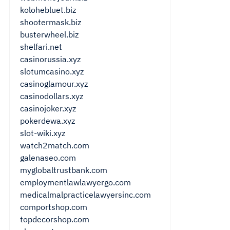
kolohebluet.biz
shootermask.biz
busterwheel.biz
shelfari.net
casinorussia.xyz
slotumcasino.xyz
casinoglamour.xyz
casinodollars.xyz
casinojoker.xyz
pokerdewa.xyz
slot-wiki.xyz
watch2match.com
galenaseo.com
myglobaltrustbank.com
employmentlawlawyergo.com
medicalmalpracticelawyersinc.com
comportshop.com
topdecorshop.com