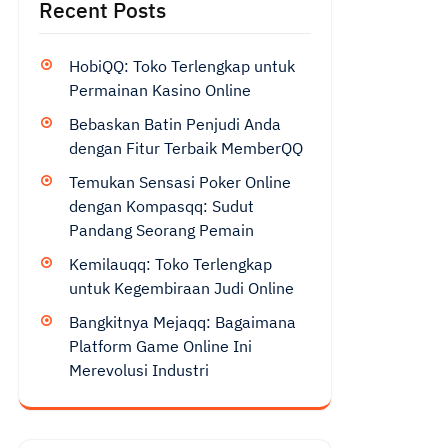
Recent Posts
HobiQQ: Toko Terlengkap untuk
Permainan Kasino Online
Bebaskan Batin Penjudi Anda
dengan Fitur Terbaik MemberQQ
Temukan Sensasi Poker Online
dengan Kompasqq: Sudut
Pandang Seorang Pemain
Kemilauqq: Toko Terlengkap
untuk Kegembiraan Judi Online
Bangkitnya Mejaqq: Bagaimana
Platform Game Online Ini
Merevolusi Industri