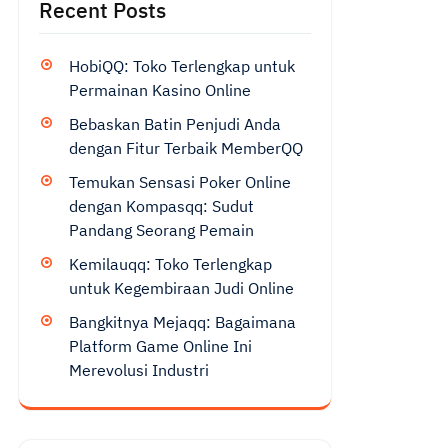
Recent Posts
HobiQQ: Toko Terlengkap untuk
Permainan Kasino Online
Bebaskan Batin Penjudi Anda
dengan Fitur Terbaik MemberQQ
Temukan Sensasi Poker Online
dengan Kompasqq: Sudut
Pandang Seorang Pemain
Kemilauqq: Toko Terlengkap
untuk Kegembiraan Judi Online
Bangkitnya Mejaqq: Bagaimana
Platform Game Online Ini
Merevolusi Industri