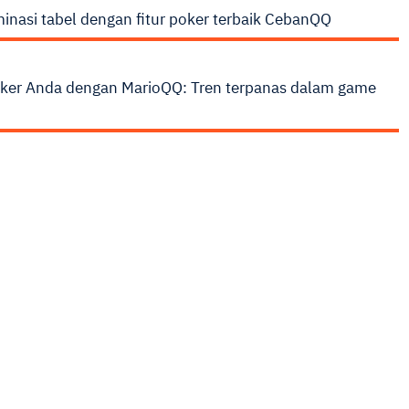
nasi tabel dengan fitur poker terbaik CebanQQ
oker Anda dengan MarioQQ: Tren terpanas dalam game