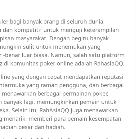
ler bagi banyak orang di seluruh dunia,
dan kompetitif untuk menguji keterampilan
pisan masyarakat. Dengan begitu banyak
, mungkin sulit untuk menemukan yang
benar luar biasa. Namun, salah satu platform
z di komunitas poker online adalah RahasiaQQ.
line yang dengan cepat mendapatkan reputasi
 antarmuka yang ramah pengguna, dan berbagai
ni menawarkan berbagai permainan poker,
n banyak lagi, memungkinkan pemain untuk
eka. Selain itu, RahAsiaQQ juga menawarkan
g menarik, memberi para pemain kesempatan
adiah besar dan hadiah.