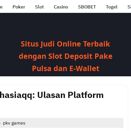
e
Poker
Slot
Casino
SBOBET
Togel
S
Situs Judi Online Terbaik
dengan Slot Deposit Pake
Pulsa dan E-Wallet
ahasiaqq: Ulasan Platform
pkv games