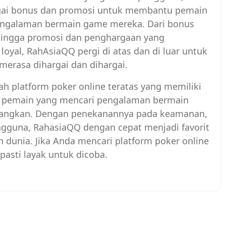
ai bonus dan promosi untuk membantu pemain
engalaman bermain game mereka. Dari bonus
hingga promosi dan penghargaan yang
oyal, RahAsiaQQ pergi di atas dan di luar untuk
erasa dihargai dan dihargai.
h platform poker online teratas yang memiliki
a pemain yang mencari pengalaman bermain
nangkan. Dengan penekanannya pada keamanan,
ngguna, RahasiaQQ dengan cepat menjadi favorit
h dunia. Jika Anda mencari platform poker online
asti layak untuk dicoba.