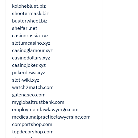
kolohebluet.biz
shootermask.biz
busterwheel.biz
shelfari.net
casinorussia.xyz
slotumcasino.xyz
casinoglamour.xyz
casinodollars.xyz
casinojoker.xyz
pokerdewa.xyz
slot-wiki.xyz
watch2match.com
galenaseo.com
myglobaltrustbank.com
employmentlawlawyergo.com
medicalmalpracticelawyersinc.com
comportshop.com
topdecorshop.com