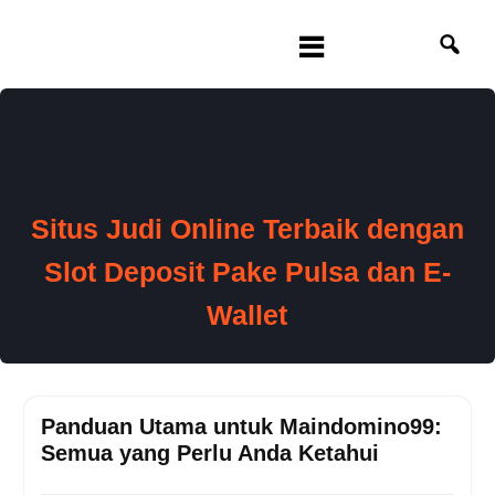
Skip
to
content
Situs Judi Online Terbaik dengan
Slot Deposit Pake Pulsa dan E-
Wallet
Panduan Utama untuk Maindomino99:
Semua yang Perlu Anda Ketahui