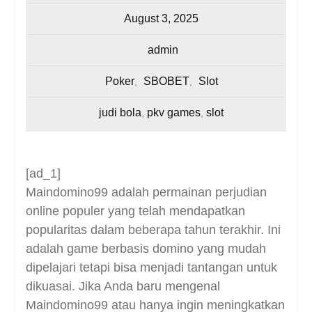
August 3, 2025
admin
Poker
SBOBET
Slot
,
,
judi bola
pkv games
slot
,
,
[ad_1]
Maindomino99 adalah permainan perjudian
online populer yang telah mendapatkan
popularitas dalam beberapa tahun terakhir. Ini
adalah game berbasis domino yang mudah
dipelajari tetapi bisa menjadi tantangan untuk
dikuasai. Jika Anda baru mengenal
Maindomino99 atau hanya ingin meningkatkan