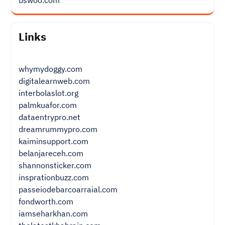
bswoo.com
Links
whymydoggy.com
digitalearnweb.com
interbolaslot.org
palmkuafor.com
dataentrypro.net
dreamrummypro.com
kaiminsupport.com
belanjareceh.com
shannonsticker.com
insprationbuzz.com
passeiodebarcoarraial.com
fondworth.com
iamseharkhan.com