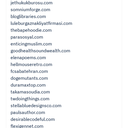
jethukukburosu.com
somniumforge.com
bloglibraries.com
luleburgaznakliyatfirmasi.com
thebapehoodie.com
parasosyal.com
enticingmuslim.com
goodhealthsoundwealth.com
elenapoems.com
hellmouseretro.com
fcsabatehran.com
dogemutants.com
duramaxtop.com
takamasoudia.com
twdoingthings.com
stellabluedesignsco.com
paulsauthor.com
desirablecodeful.com
flexigennet.com