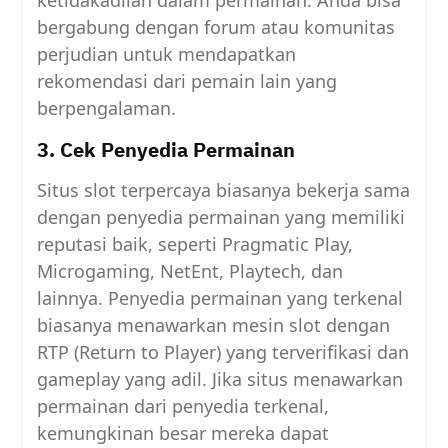
ketidakadilan dalam permainan. Anda bisa
bergabung dengan forum atau komunitas
perjudian untuk mendapatkan
rekomendasi dari pemain lain yang
berpengalaman.
3.
Cek Penyedia Permainan
Situs slot terpercaya biasanya bekerja sama
dengan penyedia permainan yang memiliki
reputasi baik, seperti Pragmatic Play,
Microgaming, NetEnt, Playtech, dan
lainnya. Penyedia permainan yang terkenal
biasanya menawarkan mesin slot dengan
RTP (Return to Player) yang terverifikasi dan
gameplay yang adil. Jika situs menawarkan
permainan dari penyedia terkenal,
kemungkinan besar mereka dapat