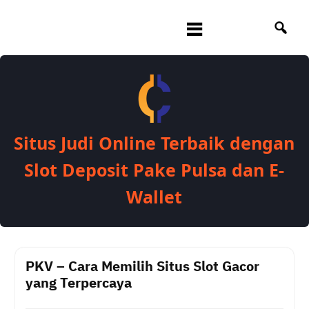
Skip
to
content
Situs Judi Online Terbaik dengan
Slot Deposit Pake Pulsa dan E-
Wallet
PKV – Cara Memilih Situs Slot Gacor
yang Terpercaya