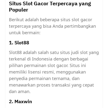
Situs Slot Gacor Terpercaya yang
Populer
Berikut adalah beberapa situs slot gacor
terpercaya yang bisa Anda pertimbangkan
untuk bermain:
1.
Slot88
Slot88 adalah salah satu situs judi slot yang
terkenal di Indonesia dengan berbagai
pilihan permainan slot gacor. Situs ini
memiliki lisensi resmi, menggunakan
penyedia permainan ternama, dan
menawarkan proses transaksi yang cepat
dan aman.
2.
Maxwin