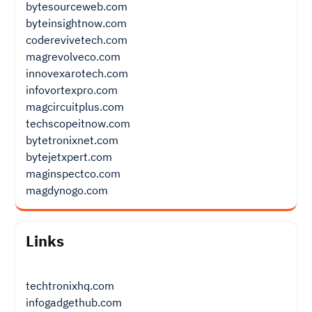
bytesourceweb.com
byteinsightnow.com
coderevivetech.com
magrevolveco.com
innovexarotech.com
infovortexpro.com
magcircuitplus.com
techscopeitnow.com
bytetronixnet.com
bytejetxpert.com
maginspectco.com
magdynogo.com
Links
techtronixhq.com
infogadgethub.com