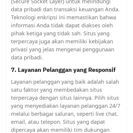
(Secure Socket Layer) untuk melindungi
data pribadi dan transaksi keuangan Anda.
Teknologi enkripsi ini memastikan bahwa
informasi Anda tidak dapat diakses oleh
pihak ketiga yang tidak sah. Situs yang
terpercaya juga akan memiliki kebijakan
privasi yang jelas mengenai penggunaan
data pribadi.
7.
Layanan Pelanggan yang Responsif
Layanan pelanggan yang baik adalah salah
satu faktor yang membedakan situs
terpercaya dengan situs lainnya. Pilih situs
yang menyediakan layanan pelanggan 24/7
melalui berbagai saluran, seperti live chat,
email, atau telepon. Situs yang dapat
dipercaya akan memiliki tim dukungan