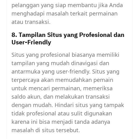
pelanggan yang siap membantu jika Anda
menghadapi masalah terkait permainan
atau transaksi.
8.
Tampilan Situs yang Profesional dan
User-Friendly
Situs yang profesional biasanya memiliki
tampilan yang mudah dinavigasi dan
antarmuka yang user-friendly. Situs yang
terpercaya akan memudahkan pemain
untuk mencari permainan, memeriksa
saldo akun, dan melakukan transaksi
dengan mudah. Hindari situs yang tampak
tidak profesional atau sulit digunakan
karena ini bisa menjadi tanda adanya
masalah di situs tersebut.