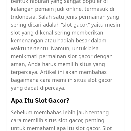
bentuk hiburan yang sangat populer di
kalangan pemain judi online, termasuk di
Indonesia. Salah satu jenis permainan yang
sering dicari adalah “slot gacor,” yaitu mesin
slot yang dikenal sering memberikan
kemenangan atau hadiah besar dalam
waktu tertentu. Namun, untuk bisa
menikmati permainan slot gacor dengan
aman, Anda harus memilih situs yang
terpercaya. Artikel ini akan membahas
bagaimana cara memilih situs slot gacor
yang dapat dipercaya.
Apa Itu Slot Gacor?
Sebelum membahas lebih jauh tentang
cara memilih situs slot gacor, penting
untuk memahami apa itu slot gacor. Slot