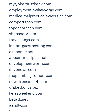
myglobaltrustbank.com
employmentlawlawyergo.com
medicalmalpracticelawyersinc.com
comportshop.com
topdecorshop.com
shopasotv.com
travelsanga.com
instantguestposting.com
ekonomie.net
appointmentplus.net
developmentworm.com
itlivenews.com
theplumbingfremont.com
newstrending24.com
ufabetbonus.biz
kelasweekend.com
betatk.net
aandly.com