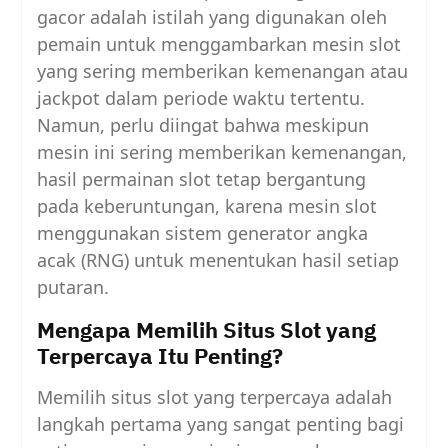
gacor adalah istilah yang digunakan oleh
pemain untuk menggambarkan mesin slot
yang sering memberikan kemenangan atau
jackpot dalam periode waktu tertentu.
Namun, perlu diingat bahwa meskipun
mesin ini sering memberikan kemenangan,
hasil permainan slot tetap bergantung
pada keberuntungan, karena mesin slot
menggunakan sistem generator angka
acak (RNG) untuk menentukan hasil setiap
putaran.
Mengapa Memilih Situs Slot yang
Terpercaya Itu Penting?
Memilih situs slot yang terpercaya adalah
langkah pertama yang sangat penting bagi