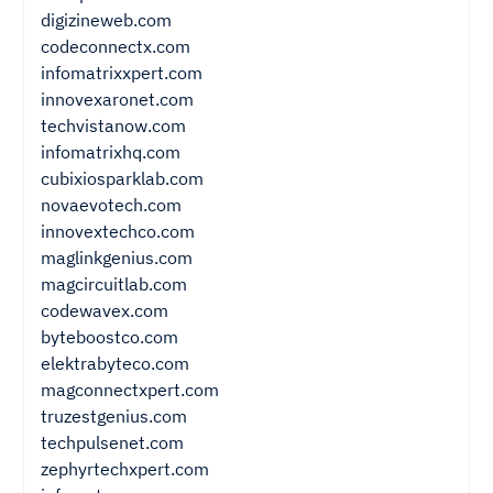
digizineweb.com
codeconnectx.com
infomatrixxpert.com
innovexaronet.com
techvistanow.com
infomatrixhq.com
cubixiosparklab.com
novaevotech.com
innovextechco.com
maglinkgenius.com
magcircuitlab.com
codewavex.com
byteboostco.com
elektrabyteco.com
magconnectxpert.com
truzestgenius.com
techpulsenet.com
zephyrtechxpert.com