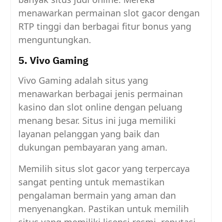
menawarkan permainan slot gacor dengan
RTP tinggi dan berbagai fitur bonus yang
menguntungkan.
5.
Vivo Gaming
Vivo Gaming adalah situs yang
menawarkan berbagai jenis permainan
kasino dan slot online dengan peluang
menang besar. Situs ini juga memiliki
layanan pelanggan yang baik dan
dukungan pembayaran yang aman.
Memilih situs slot gacor yang terpercaya
sangat penting untuk memastikan
pengalaman bermain yang aman dan
menyenangkan. Pastikan untuk memilih