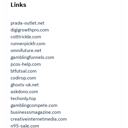
Links
prada-outlet.net
digigrowthpro.com
colttrickle.com
runnerpickfr.com
omnifuture.net
gamblingfunnels.com
pcos-help.com
btfutsal.com
codirop.com
ghosts-uk.net
askdono.com
techonly.top
gamblingcompete.com
businesssmagazine.com
creativeinternetmedia.com
n95-sale.com