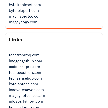
bytetronixnet.com
bytejetxpert.com
maginspectco.com
magdynogo.com
Links
techtronixhq.com
infogadgethub.com
codelinkitpro.com
techboostgen.com
techsensehub.com
bytelabtech.com
innovatexaweb.com
magdynotechco.com
infosparkitnow.com
techvortexco.com