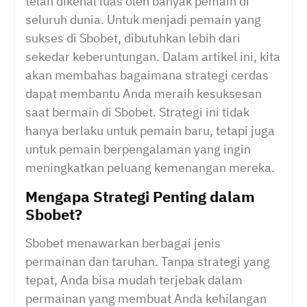
telah dikenal luas oleh banyak pemain di
seluruh dunia. Untuk menjadi pemain yang
sukses di Sbobet, dibutuhkan lebih dari
sekedar keberuntungan. Dalam artikel ini, kita
akan membahas bagaimana strategi cerdas
dapat membantu Anda meraih kesuksesan
saat bermain di Sbobet. Strategi ini tidak
hanya berlaku untuk pemain baru, tetapi juga
untuk pemain berpengalaman yang ingin
meningkatkan peluang kemenangan mereka.
Mengapa Strategi Penting dalam
Sbobet?
Sbobet menawarkan berbagai jenis
permainan dan taruhan. Tanpa strategi yang
tepat, Anda bisa mudah terjebak dalam
permainan yang membuat Anda kehilangan