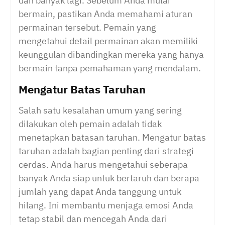
dan banyak lagi. Sebelum Anda mulai
bermain, pastikan Anda memahami aturan
permainan tersebut. Pemain yang
mengetahui detail permainan akan memiliki
keunggulan dibandingkan mereka yang hanya
bermain tanpa pemahaman yang mendalam.
Mengatur Batas Taruhan
Salah satu kesalahan umum yang sering
dilakukan oleh pemain adalah tidak
menetapkan batasan taruhan. Mengatur batas
taruhan adalah bagian penting dari strategi
cerdas. Anda harus mengetahui seberapa
banyak Anda siap untuk bertaruh dan berapa
jumlah yang dapat Anda tanggung untuk
hilang. Ini membantu menjaga emosi Anda
tetap stabil dan mencegah Anda dari