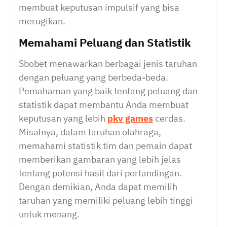
membuat keputusan impulsif yang bisa
merugikan.
Memahami Peluang dan Statistik
Sbobet menawarkan berbagai jenis taruhan
dengan peluang yang berbeda-beda.
Pemahaman yang baik tentang peluang dan
statistik dapat membantu Anda membuat
keputusan yang lebih
pkv games
cerdas.
Misalnya, dalam taruhan olahraga,
memahami statistik tim dan pemain dapat
memberikan gambaran yang lebih jelas
tentang potensi hasil dari pertandingan.
Dengan demikian, Anda dapat memilih
taruhan yang memiliki peluang lebih tinggi
untuk menang.