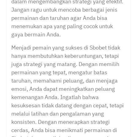
dalam mengembangkan strategi yang efektif.
Jangan ragu untuk mencoba berbagai jenis
permainan dan taruhan agar Anda bisa
menemukan apa yang paling cocok untuk
gaya bermain Anda.
Menjadi pemain yang sukses di Sbobet tidak
hanya membutuhkan keberuntungan, tetapi
juga strategi yang matang. Dengan memilih
permainan yang tepat, mengatur batas
taruhan, memahami peluang, dan menjaga
emosi, Anda dapat meningkatkan peluang
kemenangan Anda. Ingatlah bahwa
kesuksesan tidak datang dengan cepat, tetapi
melalui latihan dan pengalaman yang
konsisten. Dengan menerapkan strategi
cerdas, Anda bisa menikmati permainan di