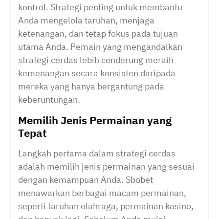
kontrol. Strategi penting untuk membantu
Anda mengelola taruhan, menjaga
ketenangan, dan tetap fokus pada tujuan
utama Anda. Pemain yang mengandalkan
strategi cerdas lebih cenderung meraih
kemenangan secara konsisten daripada
mereka yang hanya bergantung pada
keberuntungan.
Memilih Jenis Permainan yang
Tepat
Langkah pertama dalam strategi cerdas
adalah memilih jenis permainan yang sesuai
dengan kemampuan Anda. Sbobet
menawarkan berbagai macam permainan,
seperti taruhan olahraga, permainan kasino,