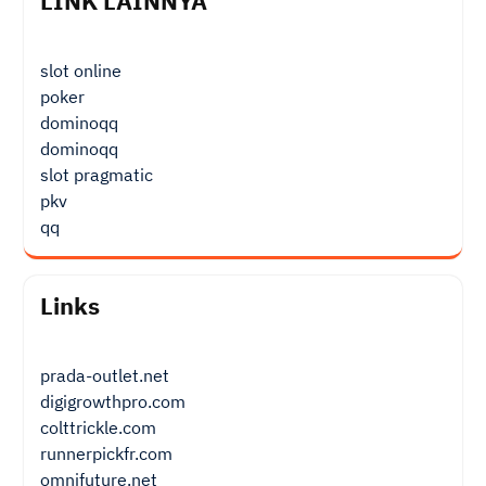
LINK LAINNYA
slot online
poker
dominoqq
dominoqq
slot pragmatic
pkv
qq
Links
prada-outlet.net
digigrowthpro.com
colttrickle.com
runnerpickfr.com
omnifuture.net