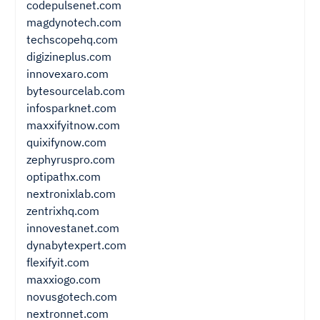
codepulsenet.com
magdynotech.com
techscopehq.com
digizineplus.com
innovexaro.com
bytesourcelab.com
infosparknet.com
maxxifyitnow.com
quixifynow.com
zephyruspro.com
optipathx.com
nextronixlab.com
zentrixhq.com
innovestanet.com
dynabytexpert.com
flexifyit.com
maxxiogo.com
novusgotech.com
nextronnet.com