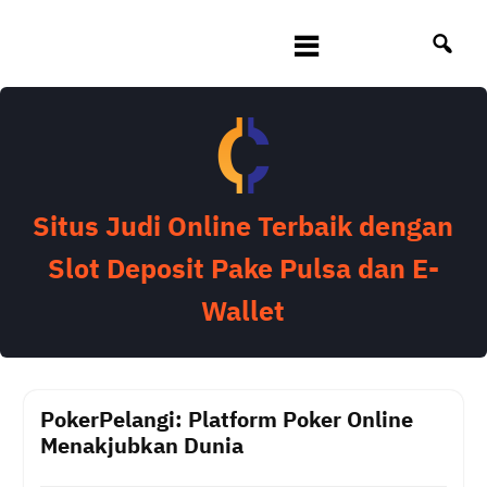
Skip
to
content
Situs Judi Online Terbaik dengan
Slot Deposit Pake Pulsa dan E-
Wallet
PokerPelangi: Platform Poker Online
Menakjubkan Dunia