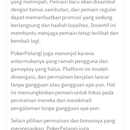
yang melimpah. Pemain baru akan disambut
dengan bonus sambutan, dan pemain reguler
dapat memanfaatkan promosi yang sedang
berlangsung dan hadiah loyalitas. Insentif ini
membantu menjaga pemain tetap terlibat dan
kembali lagi.
PokerPelangi juga menonjol karena
antarmukanya yang ramah pengguna dan
gameplay yang halus. Platform ini mudah
dinavigasi, dan permainan berjalan lancar
tanpa gangguan atau gangguan apa pun. Hal
ini memungkinkan pemain untuk fokus pada
permainan mereka dan menikmati
pengalaman tanpa gangguan apa pun.
Selain pilihan permainan dan bonusnya yang
mengesankan, PokerPelangi juga