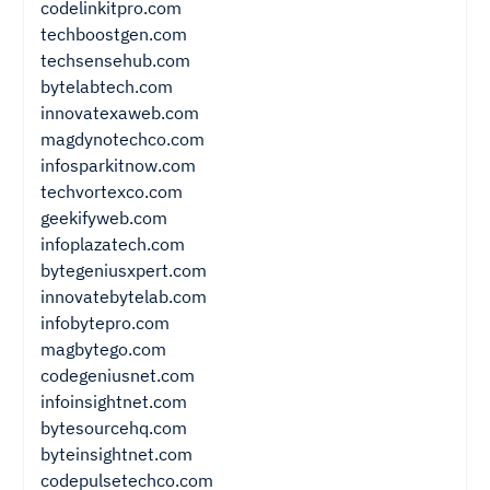
codelinkitpro.com
techboostgen.com
techsensehub.com
bytelabtech.com
innovatexaweb.com
magdynotechco.com
infosparkitnow.com
techvortexco.com
geekifyweb.com
infoplazatech.com
bytegeniusxpert.com
innovatebytelab.com
infobytepro.com
magbytego.com
codegeniusnet.com
infoinsightnet.com
bytesourcehq.com
byteinsightnet.com
codepulsetechco.com