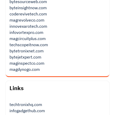
bytesourceweb.com
byteinsightnow.com
coderevivetech.com
magrevolveco.com
innovexarotech.com
infovortexpro.com
magcircuitplus.com
techscopeitnow.com
bytetronixnet.com
bytejetxpert.com
maginspectco.com
magdynogo.com
Links
techtronixhq.com
infogadgethub.com