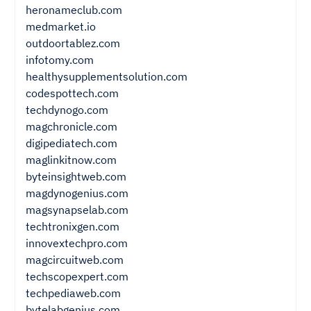
heronameclub.com
medmarket.io
outdoortablez.com
infotomy.com
healthysupplementsolution.com
codespottech.com
techdynogo.com
magchronicle.com
digipediatech.com
maglinkitnow.com
byteinsightweb.com
magdynogenius.com
magsynapselab.com
techtronixgen.com
innovextechpro.com
magcircuitweb.com
techscopexpert.com
techpediaweb.com
bytelabgenius.com