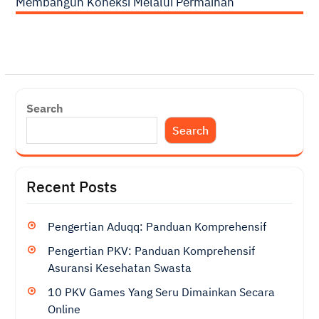
Membangun Koneksi Melalui Permainan
Search
Search
Recent Posts
Pengertian Aduqq: Panduan Komprehensif
Pengertian PKV: Panduan Komprehensif
Asuransi Kesehatan Swasta
10 PKV Games Yang Seru Dimainkan Secara
Online