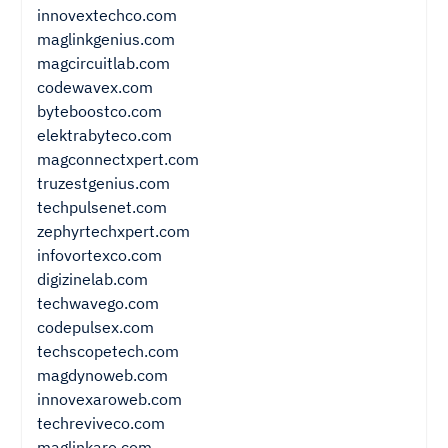
innovextechco.com
maglinkgenius.com
magcircuitlab.com
codewavex.com
byteboostco.com
elektrabyteco.com
magconnectxpert.com
truzestgenius.com
techpulsenet.com
zephyrtechxpert.com
infovortexco.com
digizinelab.com
techwavego.com
codepulsex.com
techscopetech.com
magdynoweb.com
innovexaroweb.com
techreviveco.com
maglinkaro.com