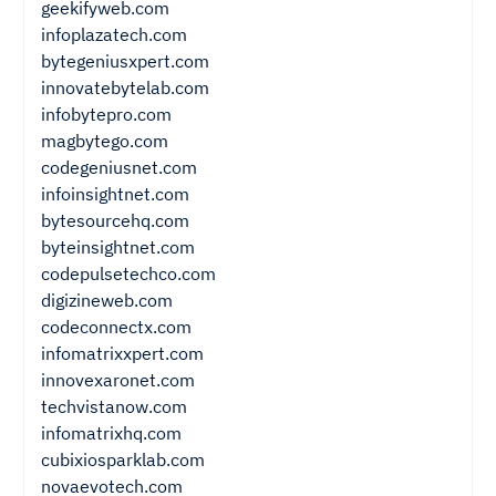
geekifyweb.com
infoplazatech.com
bytegeniusxpert.com
innovatebytelab.com
infobytepro.com
magbytego.com
codegeniusnet.com
infoinsightnet.com
bytesourcehq.com
byteinsightnet.com
codepulsetechco.com
digizineweb.com
codeconnectx.com
infomatrixxpert.com
innovexaronet.com
techvistanow.com
infomatrixhq.com
cubixiosparklab.com
novaevotech.com