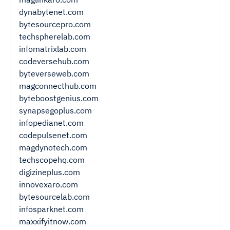
dynabytenet.com
bytesourcepro.com
techspherelab.com
infomatrixlab.com
codeversehub.com
byteverseweb.com
magconnecthub.com
byteboostgenius.com
synapsegoplus.com
infopedianet.com
codepulsenet.com
magdynotech.com
techscopehq.com
digizineplus.com
innovexaro.com
bytesourcelab.com
infosparknet.com
maxxifyitnow.com