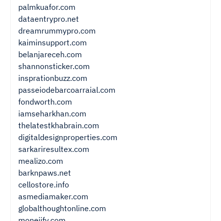
palmkuafor.com
dataentrypro.net
dreamrummypro.com
kaiminsupport.com
belanjareceh.com
shannonsticker.com
insprationbuzz.com
passeiodebarcoarraial.com
fondworth.com
iamseharkhan.com
thelatestkhabrain.com
digitaldesignproperties.com
sarkariresultex.com
mealizo.com
barknpaws.net
cellostore.info
asmediamaker.com
globalthoughtonline.com
moneiify.com