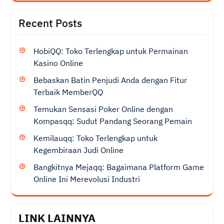
Recent Posts
HobiQQ: Toko Terlengkap untuk Permainan
Kasino Online
Bebaskan Batin Penjudi Anda dengan Fitur
Terbaik MemberQQ
Temukan Sensasi Poker Online dengan
Kompasqq: Sudut Pandang Seorang Pemain
Kemilauqq: Toko Terlengkap untuk
Kegembiraan Judi Online
Bangkitnya Mejaqq: Bagaimana Platform Game
Online Ini Merevolusi Industri
LINK LAINNYA