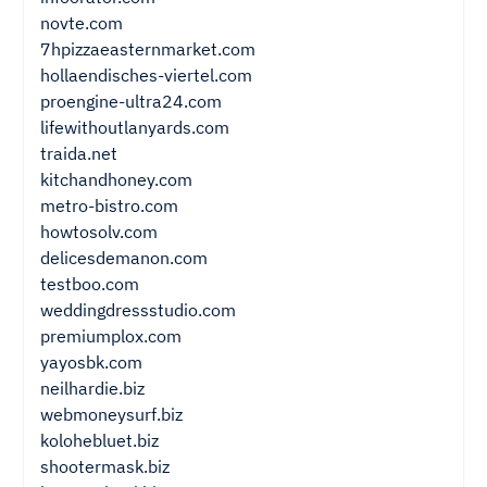
novte.com
7hpizzaeasternmarket.com
hollaendisches-viertel.com
proengine-ultra24.com
lifewithoutlanyards.com
traida.net
kitchandhoney.com
metro-bistro.com
howtosolv.com
delicesdemanon.com
testboo.com
weddingdressstudio.com
premiumplox.com
yayosbk.com
neilhardie.biz
webmoneysurf.biz
kolohebluet.biz
shootermask.biz