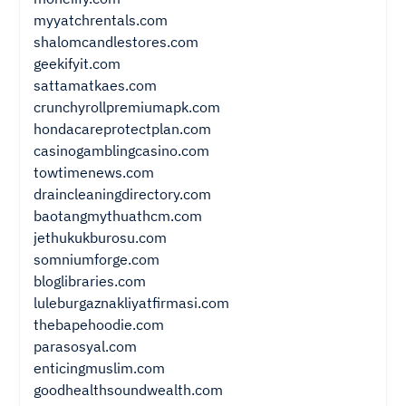
myyatchrentals.com
shalomcandlestores.com
geekifyit.com
sattamatkaes.com
crunchyrollpremiumapk.com
hondacareprotectplan.com
casinogamblingcasino.com
towtimenews.com
draincleaningdirectory.com
baotangmythuathcm.com
jethukukburosu.com
somniumforge.com
bloglibraries.com
luleburgaznakliyatfirmasi.com
thebapehoodie.com
parasosyal.com
enticingmuslim.com
goodhealthsoundwealth.com