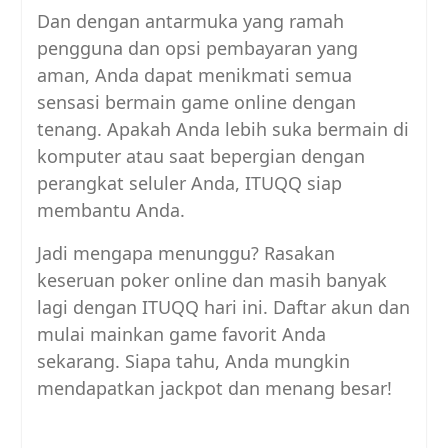
Dan dengan antarmuka yang ramah
pengguna dan opsi pembayaran yang
aman, Anda dapat menikmati semua
sensasi bermain game online dengan
tenang. Apakah Anda lebih suka bermain di
komputer atau saat bepergian dengan
perangkat seluler Anda, ITUQQ siap
membantu Anda.
Jadi mengapa menunggu? Rasakan
keseruan poker online dan masih banyak
lagi dengan ITUQQ hari ini. Daftar akun dan
mulai mainkan game favorit Anda
sekarang. Siapa tahu, Anda mungkin
mendapatkan jackpot dan menang besar!