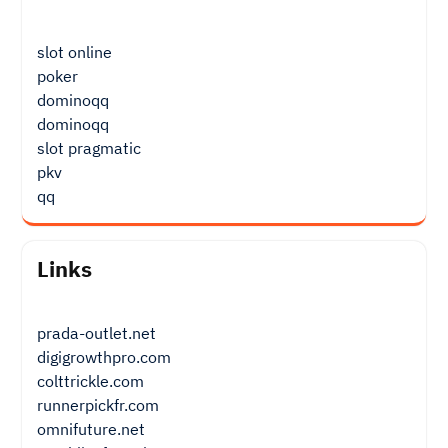
slot online
poker
dominoqq
dominoqq
slot pragmatic
pkv
qq
Links
prada-outlet.net
digigrowthpro.com
colttrickle.com
runnerpickfr.com
omnifuture.net