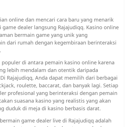
ian online dan mencari cara baru yang menarik
ari game dealer langsung Rajajudiqq. Kasino online
alaman bermain game yang unik yang
 dari rumah dengan kegembiraan berinteraksi
.
 populer di antara pemain kasino online karena
g lebih mendalam dan otentik daripada
 Di Rajajudiqq, Anda dapat memilih dari berbagai
jack, roulette, baccarat, dan banyak lagi. Setiap
er profesional yang berinteraksi dengan pemain
takan suasana kasino yang realistis yang akan
 duduk di meja di kasino berbasis darat.
bermain game dealer live di Rajajudiqq adalah