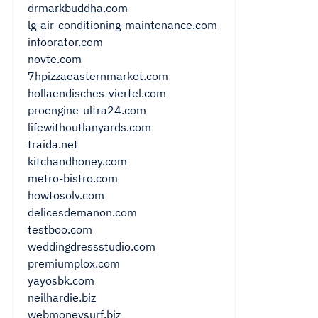
drmarkbuddha.com
lg-air-conditioning-maintenance.com
infoorator.com
novte.com
7hpizzaeasternmarket.com
hollaendisches-viertel.com
proengine-ultra24.com
lifewithoutlanyards.com
traida.net
kitchandhoney.com
metro-bistro.com
howtosolv.com
delicesdemanon.com
testboo.com
weddingdressstudio.com
premiumplox.com
yayosbk.com
neilhardie.biz
webmoneysurf.biz