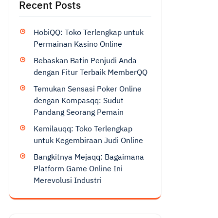
Recent Posts
HobiQQ: Toko Terlengkap untuk
Permainan Kasino Online
Bebaskan Batin Penjudi Anda
dengan Fitur Terbaik MemberQQ
Temukan Sensasi Poker Online
dengan Kompasqq: Sudut
Pandang Seorang Pemain
Kemilauqq: Toko Terlengkap
untuk Kegembiraan Judi Online
Bangkitnya Mejaqq: Bagaimana
Platform Game Online Ini
Merevolusi Industri