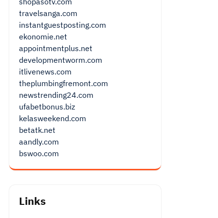
shopasotv.com
travelsanga.com
instantguestposting.com
ekonomie.net
appointmentplus.net
developmentworm.com
itlivenews.com
theplumbingfremont.com
newstrending24.com
ufabetbonus.biz
kelasweekend.com
betatk.net
aandly.com
bswoo.com
Links