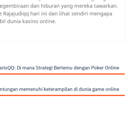
kegembiraan dan hiburan yang mereka tawarkan.
Rajajudiqq hari ini dan lihat sendiri mengapa
l dunia kasino online.
ioQQ: Di mana Strategi Bertemu dengan Poker Online
ntungan memenuhi keterampilan di dunia game online