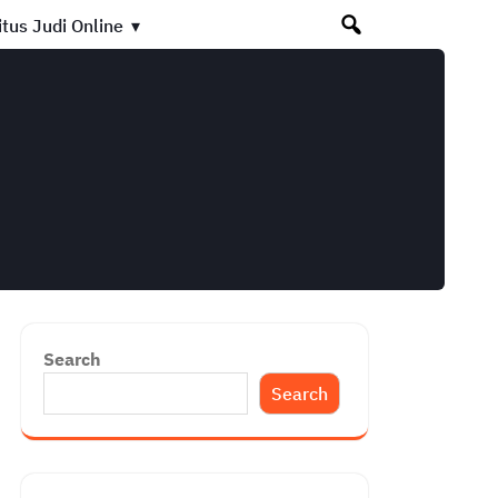
itus Judi Online
Search
Search