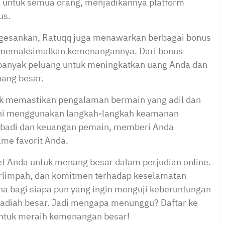
untuk semua orang, menjadikannya platform
us.
ngesankan, Ratuqq juga menawarkan berbagai bonus
 memaksimalkan kemenangannya. Dari bonus
 banyak peluang untuk meningkatkan uang Anda dan
ang besar.
uk memastikan pengalaman bermain yang adil dan
 ini menggunakan langkah-langkah keamanan
ribadi dan keuangan pemain, memberi Anda
me favorit Anda.
et Anda untuk menang besar dalam perjudian online.
rlimpah, dan komitmen terhadap keselamatan
na bagi siapa pun yang ingin menguji keberuntungan
adiah besar. Jadi mengapa menunggu? Daftar ke
 untuk meraih kemenangan besar!