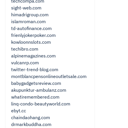
techcompa.com
sight-web.com
himadrigroup.com
islamroman.com
td-autofinance.com
frienlyjokerpoker.com
kowloonnslots.com
techibro.com
alpinemagazines.com
vulcanrp.com
twitter-trend-blog.com
montblancpensonlineoutletsale.com
babygadgetsreview.com
akupunktur-ambulanz.com
whatiremembered.com
linq-condo-beautyworld.com
ebyt.cc
chaindaohang.com
drmarkbuddha.com