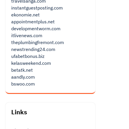
travelsanga.com
instantguestposting.com
ekonomie.net
appointmentplus.net
developmentworm.com
itlivenews.com
theplumbingfremont.com
newstrending24.com
ufabetbonus.biz
kelasweekend.com
betatk.net
aandly.com
bswoo.com
Links