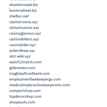
shootermask.biz
busterwheel.biz
shelfari.net
casinorussia.xyz
slotumcasino.xyz
casinoglamour.xyz
casinodollars.xyz
casinojoker.xyz
pokerdewa.xyz
slot-wiki.xyz
watch2match.com
galenaseo.com
myglobaltrustbank.com
employmentlawlawyergo.com
medicalmalpracticelawyersinc.com
comportshop.com
topdecorshop.com
shopasotv.com