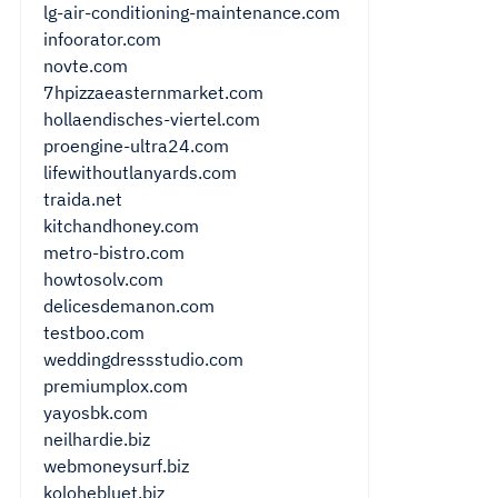
lg-air-conditioning-maintenance.com
infoorator.com
novte.com
7hpizzaeasternmarket.com
hollaendisches-viertel.com
proengine-ultra24.com
lifewithoutlanyards.com
traida.net
kitchandhoney.com
metro-bistro.com
howtosolv.com
delicesdemanon.com
testboo.com
weddingdressstudio.com
premiumplox.com
yayosbk.com
neilhardie.biz
webmoneysurf.biz
kolohebluet.biz