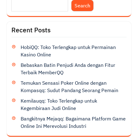
Search
Recent Posts
HobiQQ: Toko Terlengkap untuk Permainan
Kasino Online
Bebaskan Batin Penjudi Anda dengan Fitur
Terbaik MemberQQ
Temukan Sensasi Poker Online dengan
Kompasqq: Sudut Pandang Seorang Pemain
Kemilauqq: Toko Terlengkap untuk
Kegembiraan Judi Online
Bangkitnya Mejaqq: Bagaimana Platform Game
Online Ini Merevolusi Industri