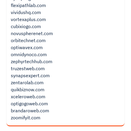
flexipathlab.com
vividushq.com
vortexaplus.com
cubixiogo.com
novuspherenet.com
orbitechnet.com
optiwavex.com
omnidynoco.com
zephyrtechhub.com
truzestweb.com
synapsexpert.com
zentarolab.com
quikbiznow.com
xceleroweb.com
optigogoweb.com
brandaroweb.com
zoomifyit.com