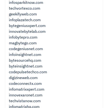
infosparkitnow.com
techvortexco.com
geekifyweb.com
infoplazatech.com
bytegeniusxpert.com
innovatebytelab.com
infobytepro.com
magbytego.com
codegeniusnet.com
infoinsightnet.com
bytesourcehq.com
byteinsightnet.com
codepulsetechco.com
digizineweb.com
codeconnectx.com
infomatrixxpert.com
innovexaronet.com
techvistanow.com
infomatrixhq.com