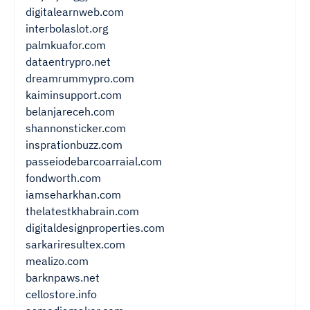
digitalearnweb.com
interbolaslot.org
palmkuafor.com
dataentrypro.net
dreamrummypro.com
kaiminsupport.com
belanjareceh.com
shannonsticker.com
insprationbuzz.com
passeiodebarcoarraial.com
fondworth.com
iamseharkhan.com
thelatestkhabrain.com
digitaldesignproperties.com
sarkariresultex.com
mealizo.com
barknpaws.net
cellostore.info