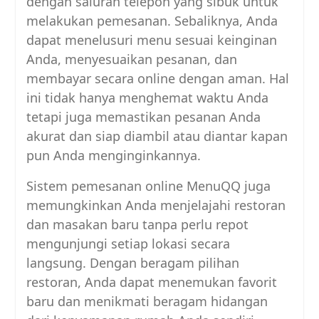
dengan saluran telepon yang sibuk untuk
melakukan pemesanan. Sebaliknya, Anda
dapat menelusuri menu sesuai keinginan
Anda, menyesuaikan pesanan, dan
membayar secara online dengan aman. Hal
ini tidak hanya menghemat waktu Anda
tetapi juga memastikan pesanan Anda
akurat dan siap diambil atau diantar kapan
pun Anda menginginkannya.
Sistem pemesanan online MenuQQ juga
memungkinkan Anda menjelajahi restoran
dan masakan baru tanpa perlu repot
mengunjungi setiap lokasi secara
langsung. Dengan beragam pilihan
restoran, Anda dapat menemukan favorit
baru dan menikmati beragam hidangan