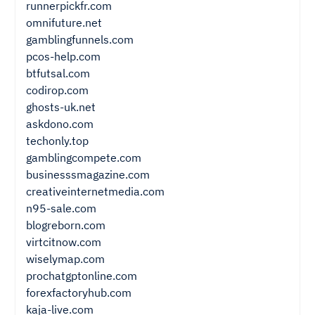
runnerpickfr.com
omnifuture.net
gamblingfunnels.com
pcos-help.com
btfutsal.com
codirop.com
ghosts-uk.net
askdono.com
techonly.top
gamblingcompete.com
businesssmagazine.com
creativeinternetmedia.com
n95-sale.com
blogreborn.com
virtcitnow.com
wiselymap.com
prochatgptonline.com
forexfactoryhub.com
kaja-live.com