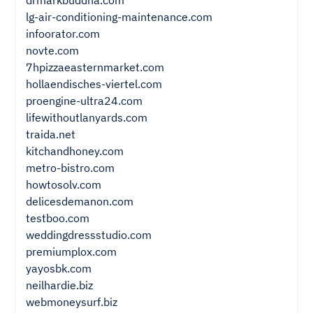
drmarkbuddha.com
lg-air-conditioning-maintenance.com
infoorator.com
novte.com
7hpizzaeasternmarket.com
hollaendisches-viertel.com
proengine-ultra24.com
lifewithoutlanyards.com
traida.net
kitchandhoney.com
metro-bistro.com
howtosolv.com
delicesdemanon.com
testboo.com
weddingdressstudio.com
premiumplox.com
yayosbk.com
neilhardie.biz
webmoneysurf.biz