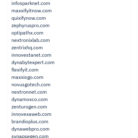
infosparknet.com
maxxifyitnow.com
quixifynow.com
zephyruspro.com
optipathx.com
nextronixlab.com
zentrixhq.com
innovestanet.com
dynabytexpert.com
flexifyit.com
maxxiogo.com
novusgotech.com
nextronnet.com
dynamoxco.com
zenturogen.com
innovexaweb.com
brandioplus.com
dynawebpro.com
synapsegen.com