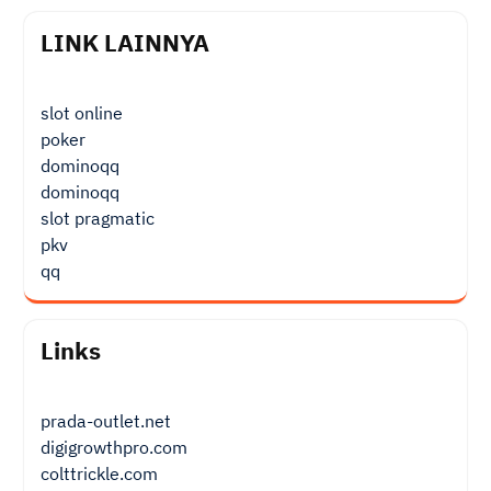
LINK LAINNYA
slot online
poker
dominoqq
dominoqq
slot pragmatic
pkv
qq
Links
prada-outlet.net
digigrowthpro.com
colttrickle.com