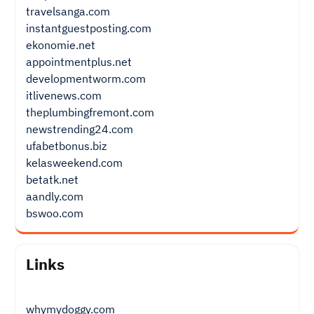
travelsanga.com
instantguestposting.com
ekonomie.net
appointmentplus.net
developmentworm.com
itlivenews.com
theplumbingfremont.com
newstrending24.com
ufabetbonus.biz
kelasweekend.com
betatk.net
aandly.com
bswoo.com
Links
whymydoggy.com