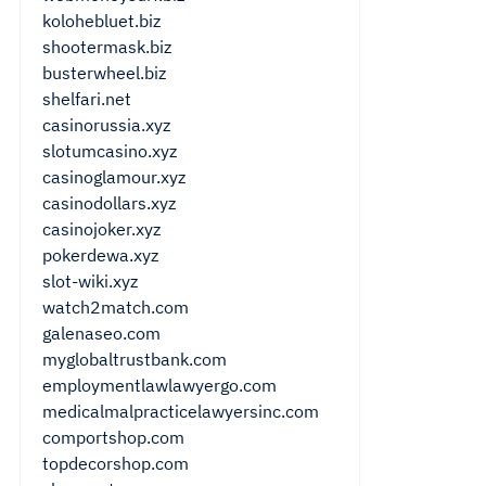
kolohebluet.biz
shootermask.biz
busterwheel.biz
shelfari.net
casinorussia.xyz
slotumcasino.xyz
casinoglamour.xyz
casinodollars.xyz
casinojoker.xyz
pokerdewa.xyz
slot-wiki.xyz
watch2match.com
galenaseo.com
myglobaltrustbank.com
employmentlawlawyergo.com
medicalmalpracticelawyersinc.com
comportshop.com
topdecorshop.com