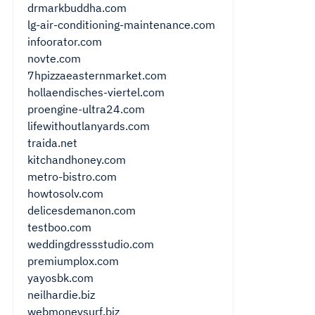
drmarkbuddha.com
lg-air-conditioning-maintenance.com
infoorator.com
novte.com
7hpizzaeasternmarket.com
hollaendisches-viertel.com
proengine-ultra24.com
lifewithoutlanyards.com
traida.net
kitchandhoney.com
metro-bistro.com
howtosolv.com
delicesdemanon.com
testboo.com
weddingdressstudio.com
premiumplox.com
yayosbk.com
neilhardie.biz
webmoneysurf.biz