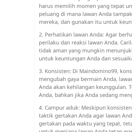
harus memilih momen yang tepat un
peluang di mana lawan Anda tampak
mereka, dan gunakan itu untuk keu
2. Perhatikan lawan Anda: Agar ber
perilaku dan reaksi lawan Anda. Car
tidak aman yang mungkin menunjukk
untuk keuntungan Anda dan sesuaika
3. Konsisten: Di Maindomino99, kons
mengubah gaya bermain Anda, lawan
Anda akan kehilangan keunggulan. Te
Anda, bahkan jika Anda sedang men
4. Campur aduk: Meskipun konsisten
taktik gertakan Anda agar lawan An
gertakan pada waktu yang tepat, tet
untuk menjaga lawan Anda tetap wa