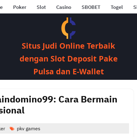
e
Poker
Slot
Casino
SBOBET
Togel
S
Situs Judi Online Terbaik
dengan Slot Deposit Pake
Pulsa dan E-Wallet
aindomino99: Cara Bermain
sional
ker
pkv games