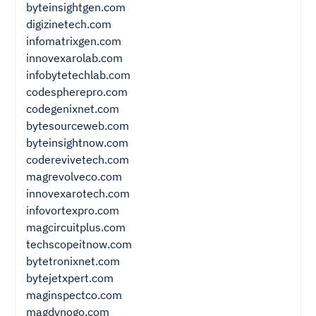
byteinsightgen.com
digizinetech.com
infomatrixgen.com
innovexarolab.com
infobytetechlab.com
codespherepro.com
codegenixnet.com
bytesourceweb.com
byteinsightnow.com
coderevivetech.com
magrevolveco.com
innovexarotech.com
infovortexpro.com
magcircuitplus.com
techscopeitnow.com
bytetronixnet.com
bytejetxpert.com
maginspectco.com
magdynogo.com