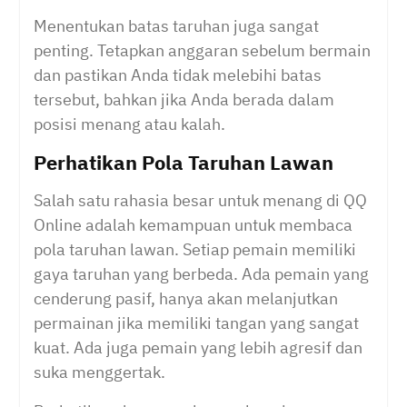
Menentukan batas taruhan juga sangat
penting. Tetapkan anggaran sebelum bermain
dan pastikan Anda tidak melebihi batas
tersebut, bahkan jika Anda berada dalam
posisi menang atau kalah.
Perhatikan Pola Taruhan Lawan
Salah satu rahasia besar untuk menang di QQ
Online adalah kemampuan untuk membaca
pola taruhan lawan. Setiap pemain memiliki
gaya taruhan yang berbeda. Ada pemain yang
cenderung pasif, hanya akan melanjutkan
permainan jika memiliki tangan yang sangat
kuat. Ada juga pemain yang lebih agresif dan
suka menggertak.