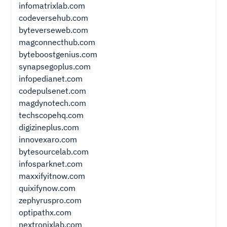
infomatrixlab.com
codeversehub.com
byteverseweb.com
magconnecthub.com
byteboostgenius.com
synapsegoplus.com
infopedianet.com
codepulsenet.com
magdynotech.com
techscopehq.com
digizineplus.com
innovexaro.com
bytesourcelab.com
infosparknet.com
maxxifyitnow.com
quixifynow.com
zephyruspro.com
optipathx.com
nextronixlab.com