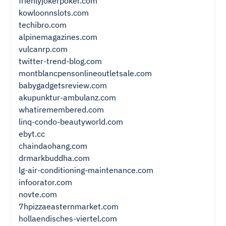
frienlyjokerpoker.com
kowloonnslots.com
techibro.com
alpinemagazines.com
vulcanrp.com
twitter-trend-blog.com
montblancpensonlineoutletsale.com
babygadgetsreview.com
akupunktur-ambulanz.com
whatiremembered.com
linq-condo-beautyworld.com
ebyt.cc
chaindaohang.com
drmarkbuddha.com
lg-air-conditioning-maintenance.com
infoorator.com
novte.com
7hpizzaeasternmarket.com
hollaendisches-viertel.com