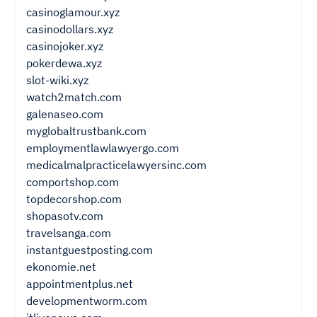
casinoglamour.xyz
casinodollars.xyz
casinojoker.xyz
pokerdewa.xyz
slot-wiki.xyz
watch2match.com
galenaseo.com
myglobaltrustbank.com
employmentlawlawyergo.com
medicalmalpracticelawyersinc.com
comportshop.com
topdecorshop.com
shopasotv.com
travelsanga.com
instantguestposting.com
ekonomie.net
appointmentplus.net
developmentworm.com