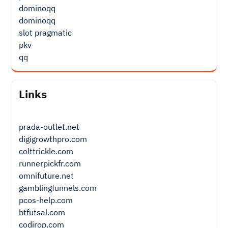
dominoqq
dominoqq
slot pragmatic
pkv
qq
Links
prada-outlet.net
digigrowthpro.com
colttrickle.com
runnerpickfr.com
omnifuture.net
gamblingfunnels.com
pcos-help.com
btfutsal.com
codirop.com