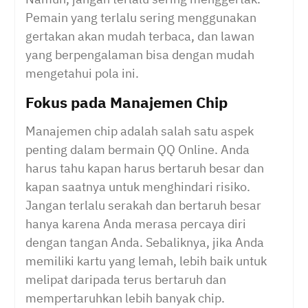
Pemain yang terlalu sering menggunakan
gertakan akan mudah terbaca, dan lawan
yang berpengalaman bisa dengan mudah
mengetahui pola ini.
Fokus pada Manajemen Chip
Manajemen chip adalah salah satu aspek
penting dalam bermain QQ Online. Anda
harus tahu kapan harus bertaruh besar dan
kapan saatnya untuk menghindari risiko.
Jangan terlalu serakah dan bertaruh besar
hanya karena Anda merasa percaya diri
dengan tangan Anda. Sebaliknya, jika Anda
memiliki kartu yang lemah, lebih baik untuk
melipat daripada terus bertaruh dan
mempertaruhkan lebih banyak chip.