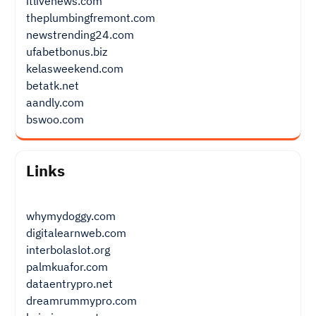
itlivenews.com
theplumbingfremont.com
newstrending24.com
ufabetbonus.biz
kelasweekend.com
betatk.net
aandly.com
bswoo.com
Links
whymydoggy.com
digitalearnweb.com
interbolaslot.org
palmkuafor.com
dataentrypro.net
dreamrummypro.com