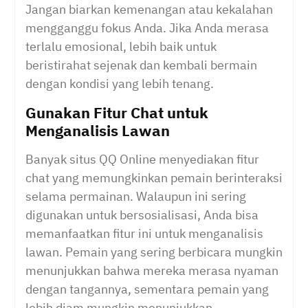
Jangan biarkan kemenangan atau kekalahan
mengganggu fokus Anda. Jika Anda merasa
terlalu emosional, lebih baik untuk
beristirahat sejenak dan kembali bermain
dengan kondisi yang lebih tenang.
Gunakan Fitur Chat untuk
Menganalisis Lawan
Banyak situs QQ Online menyediakan fitur
chat yang memungkinkan pemain berinteraksi
selama permainan. Walaupun ini sering
digunakan untuk bersosialisasi, Anda bisa
memanfaatkan fitur ini untuk menganalisis
lawan. Pemain yang sering berbicara mungkin
menunjukkan bahwa mereka merasa nyaman
dengan tangannya, sementara pemain yang
lebih diam mungkin menunjukkan