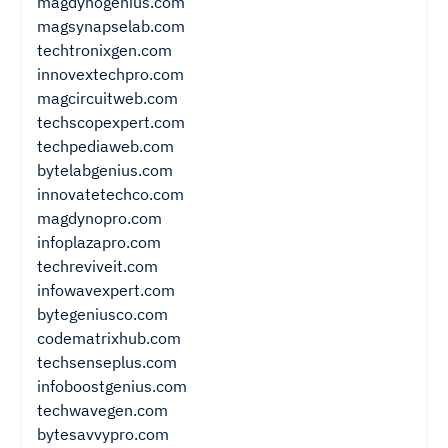
magdynogenius.com
magsynapselab.com
techtronixgen.com
innovextechpro.com
magcircuitweb.com
techscopexpert.com
techpediaweb.com
bytelabgenius.com
innovatetechco.com
magdynopro.com
infoplazapro.com
techreviveit.com
infowavexpert.com
bytegeniusco.com
codematrixhub.com
techsenseplus.com
infoboostgenius.com
techwavegen.com
bytesavvypro.com