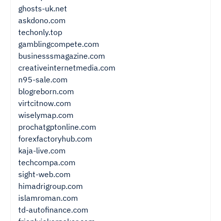
ghosts-uk.net
askdono.com
techonly.top
gamblingcompete.com
businesssmagazine.com
creativeinternetmedia.com
n95-sale.com
blogreborn.com
virtcitnow.com
wiselymap.com
prochatgptonline.com
forexfactoryhub.com
kaja-live.com
techcompa.com
sight-web.com
himadrigroup.com
islamroman.com
td-autofinance.com