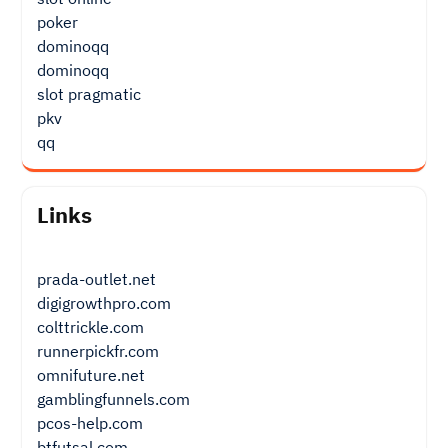
poker
dominoqq
dominoqq
slot pragmatic
pkv
qq
Links
prada-outlet.net
digigrowthpro.com
colttrickle.com
runnerpickfr.com
omnifuture.net
gamblingfunnels.com
pcos-help.com
btfutsal.com