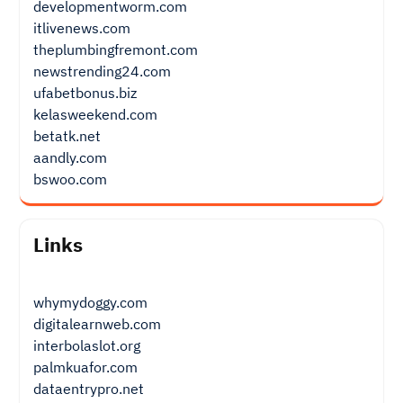
developmentworm.com
itlivenews.com
theplumbingfremont.com
newstrending24.com
ufabetbonus.biz
kelasweekend.com
betatk.net
aandly.com
bswoo.com
Links
whymydoggy.com
digitalearnweb.com
interbolaslot.org
palmkuafor.com
dataentrypro.net