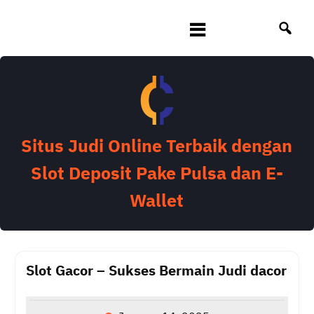
Skip
to
content
Situs Judi Online Terbaik dengan
Slot Deposit Pake Pulsa dan E-
Wallet
Slot Gacor – Sukses Bermain Judi dacor