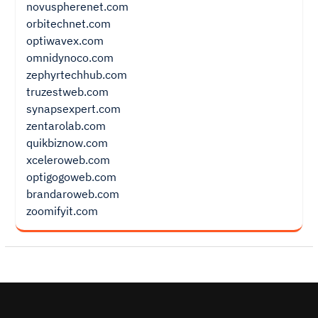
novuspherenet.com
orbitechnet.com
optiwavex.com
omnidynoco.com
zephyrtechhub.com
truzestweb.com
synapsexpert.com
zentarolab.com
quikbiznow.com
xceleroweb.com
optigogoweb.com
brandaroweb.com
zoomifyit.com