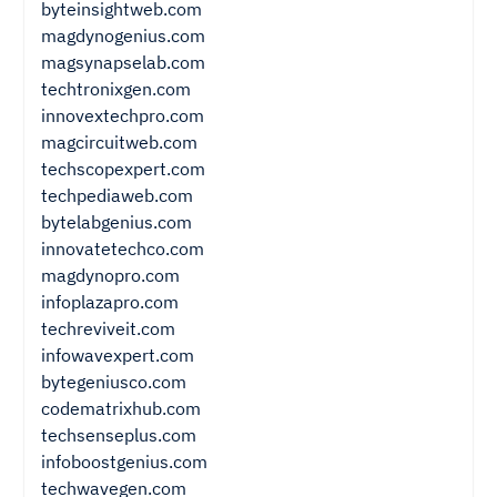
byteinsightweb.com
magdynogenius.com
magsynapselab.com
techtronixgen.com
innovextechpro.com
magcircuitweb.com
techscopexpert.com
techpediaweb.com
bytelabgenius.com
innovatetechco.com
magdynopro.com
infoplazapro.com
techreviveit.com
infowavexpert.com
bytegeniusco.com
codematrixhub.com
techsenseplus.com
infoboostgenius.com
techwavegen.com