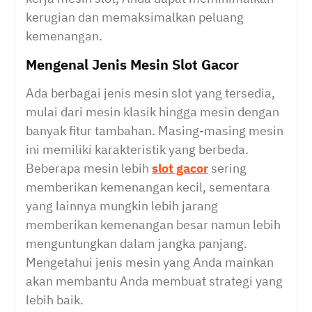
kerugian dan memaksimalkan peluang
kemenangan.
Mengenal Jenis Mesin Slot Gacor
Ada berbagai jenis mesin slot yang tersedia,
mulai dari mesin klasik hingga mesin dengan
banyak fitur tambahan. Masing-masing mesin
ini memiliki karakteristik yang berbeda.
Beberapa mesin lebih
slot gacor
sering
memberikan kemenangan kecil, sementara
yang lainnya mungkin lebih jarang
memberikan kemenangan besar namun lebih
menguntungkan dalam jangka panjang.
Mengetahui jenis mesin yang Anda mainkan
akan membantu Anda membuat strategi yang
lebih baik.