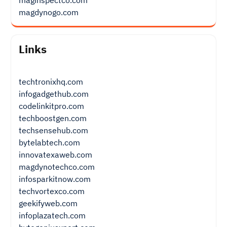
maginspectco.com
magdynogo.com
Links
techtronixhq.com
infogadgethub.com
codelinkitpro.com
techboostgen.com
techsensehub.com
bytelabtech.com
innovatexaweb.com
magdynotechco.com
infosparkitnow.com
techvortexco.com
geekifyweb.com
infoplazatech.com