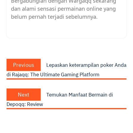
Bergabunglah dengan Wargaqq sekarang
dan alami sensasi permainan online yang
belum pernah terjadi sebelumnya.
Post
Previous
navigation
Previous
Lepaskan keterampilan poker Anda
post:
di Rajaqq: The Ultimate Gaming Platform
Next
Next
Temukan Manfaat Bermain di
post:
Depoqq: Review