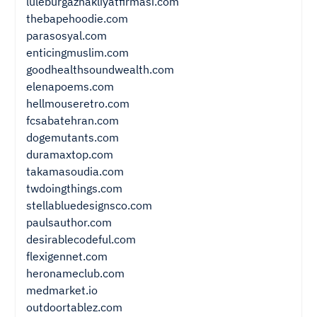
luleburgaznakliyatfirmasi.com
thebapehoodie.com
parasosyal.com
enticingmuslim.com
goodhealthsoundwealth.com
elenapoems.com
hellmouseretro.com
fcsabatehran.com
dogemutants.com
duramaxtop.com
takamasoudia.com
twdoingthings.com
stellabluedesignsco.com
paulsauthor.com
desirablecodeful.com
flexigennet.com
heronameclub.com
medmarket.io
outdoortablez.com