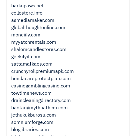
barknpaws.net
cellostore.info
asmediamaker.com
globalthoughtonline.com
moneiify.com
myyatchrentals.com
shalomcandlestores.com
geekifyit.com
sattamatkaes.com
crunchyrollpremiumapk.com
hondacareprotectplan.com
casinogamblingcasino.com
towtimenews.com
draincleaningdirectory.com
baotangmythuathcm.com
jethukukburosu.com
somniumforge.com
bloglibraries.com