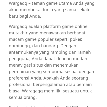
Wargaqq – teman game utama Anda yang
akan membuka dunia yang sama sekali
baru bagi Anda.
Wargaqq adalah platform game online
mutakhir yang menawarkan berbagai
macam game populer seperti poker,
dominoqq, dan bandarq. Dengan
antarmukanya yang ramping dan ramah
pengguna, Anda dapat dengan mudah
menavigasi situs dan menemukan
permainan yang sempurna sesuai dengan
preferensi Anda. Apakah Anda seorang
profesional berpengalaman atau pemain
biasa, Waragaqq memiliki sesuatu untuk
semua orang.