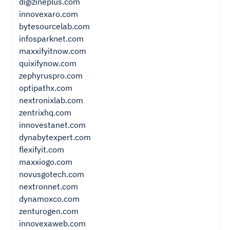
digizineplus.com
innovexaro.com
bytesourcelab.com
infosparknet.com
maxxifyitnow.com
quixifynow.com
zephyruspro.com
optipathx.com
nextronixlab.com
zentrixhq.com
innovestanet.com
dynabytexpert.com
flexifyit.com
maxxiogo.com
novusgotech.com
nextronnet.com
dynamoxco.com
zenturogen.com
innovexaweb.com