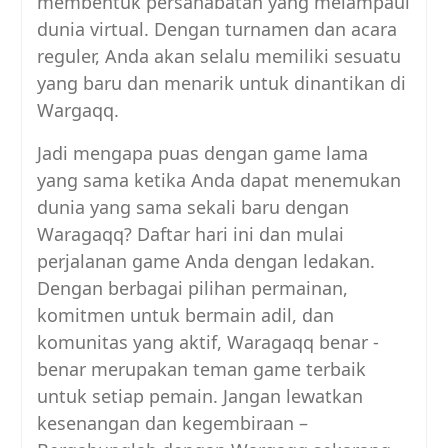
membentuk persahabatan yang melampaui
dunia virtual. Dengan turnamen dan acara
reguler, Anda akan selalu memiliki sesuatu
yang baru dan menarik untuk dinantikan di
Wargaqq.
Jadi mengapa puas dengan game lama
yang sama ketika Anda dapat menemukan
dunia yang sama sekali baru dengan
Waragaqq? Daftar hari ini dan mulai
perjalanan game Anda dengan ledakan.
Dengan berbagai pilihan permainan,
komitmen untuk bermain adil, dan
komunitas yang aktif, Waragaqq benar -
benar merupakan teman game terbaik
untuk setiap pemain. Jangan lewatkan
kesenangan dan kegembiraan –