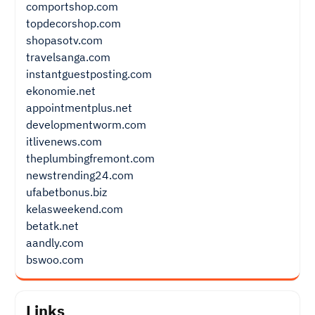
comportshop.com
topdecorshop.com
shopasotv.com
travelsanga.com
instantguestposting.com
ekonomie.net
appointmentplus.net
developmentworm.com
itlivenews.com
theplumbingfremont.com
newstrending24.com
ufabetbonus.biz
kelasweekend.com
betatk.net
aandly.com
bswoo.com
Links