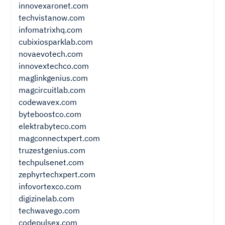
innovexaronet.com
techvistanow.com
infomatrixhq.com
cubixiosparklab.com
novaevotech.com
innovextechco.com
maglinkgenius.com
magcircuitlab.com
codewavex.com
byteboostco.com
elektrabyteco.com
magconnectxpert.com
truzestgenius.com
techpulsenet.com
zephyrtechxpert.com
infovortexco.com
digizinelab.com
techwavego.com
codepulsex.com