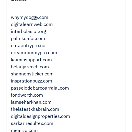
whymydoggy.com
digitalearnweb.com
interbolaslot.org
palmkuafor.com
dataentrypro.net
dreamrummypro.com
kaiminsupport.com
belanjareceh.com
shannonsticker.com
insprationbuzz.com
passeiodebarcoarraial.com
fondworth.com
iamseharkhan.com
thelatestkhabrain.com
digitaldesignproperties.com
sarkariresultex.com
mealizo.com